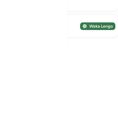
Majibu
Fuatilia Safari yako!
Weka Lengo