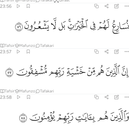
Tafsir
Mafunzo
Tafakari
Qiraat
23:56
ﳀ
ﳁ
ﳂ
ﳃﳄ
سارع لهم في الخيرات بل لا يشعرون ٥٦
ﳅ
ﳆ
ﳇ
ﳈ
ُسَارِعُ لَهُمْ فِى ٱلْخَيْرَٰتِ ۚ بَل لَّا يَشْعُرُونَ ٥٦
Tafsir
Mafunzo
Tafakari
23:57
ﳉ
ﳊ
ﳋ
ﳌ
ﳍ
ن الذين هم من خشية ربهم مشفقون ٥٧
ﳎ
ﳏ
ﳐ
ِنَّ ٱلَّذِينَ هُم مِّنْ خَشْيَةِ رَبِّهِم مُّشْفِقُونَ ٥٧
Tafsir
Mafunzo
Tafakari
23:58
ﳑ
ﳒ
ﳓ
الذين هم بايات ربهم يومنون ٥٨
ﳔ
ﳕ
ﳖ
َٱلَّذِينَ هُم بِـَٔايَـٰتِ رَبِّهِمْ يُؤْمِنُونَ ٥٨