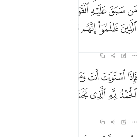
ﳐ
ﳑ
ﳒ
ﳓ
ﳔﳕ
ﳖ
ﳗ
ﳘ
ﳙ
ﳚ
ﳛ
ﳜ
ﳝ
Tafsir
Mafunzo
Tafakari
Qiraat
23:28
ﱁ
ﱂ
ﱃ
ﱄ
ﱅ
ﱆ
ﱇ
ﱈ
اذا استويت انت ومن معك على الفلك فقل الحمد لله الذي نجانا من القوم
َإِذَا ٱسْتَوَيْتَ أَنتَ وَمَن مَّعَكَ عَلَى ٱلْفُلْكِ فَقُلِ ٱلْحَمْدُ لِلَّهِ ٱلَّذِى
ﱉ
ﱊ
ﱋ
ﱌ
ﱍ
ﱎ
ﱏ
ﱐ
Tafsir
Mafunzo
Tafakari
23:29