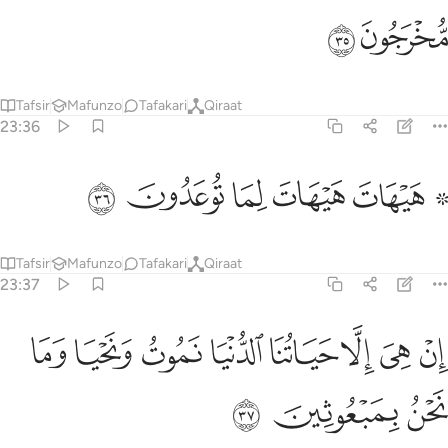
ﲣ
ﲤ
Tafsir
Mafunzo
Tafakari
Qiraat
23:36
ﲥ ﲦ
ﲧ
 هيهات هيهات لما توعدون ٣٦
ﲨ
ﲩ
ﲪ
 هَيْهَاتَ هَيْهَاتَ لِمَا تُوعَدُونَ ٣٦
Tafsir
Mafunzo
Tafakari
Qiraat
23:37
ﲫ
ﲬ
ﲭ
ﲮ
ﲯ
ﲰ
ن هي الا حياتنا الدنيا نموت ونحيا وما نحن بمبعوثين ٣٧
ﲱ
ﲲ
ِنْ هِىَ إِلَّا حَيَاتُنَا ٱلدُّنْيَا نَمُوتُ وَنَحْيَا وَمَا نَحْنُ بِمَبْعُوثِينَ ٣٧
ﲳ
ﲴ
ﲵ