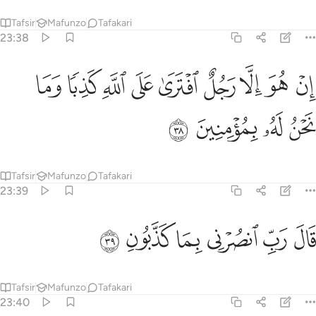
Tafsir
Mafunzo
Tafakari
23:38
ﲶ
ﲷ
ﲸ
ﲹ
ﲺ
ﲻ
ﲼ
ن هو الا رجل افترى على الله كذبا وما نحن له بمومنين ٣٨
ﲽ
ﲾ
ِنْ هُوَ إِلَّا رَجُلٌ ٱفْتَرَىٰ عَلَى ٱللَّهِ كَذِبًۭا وَمَا نَحْنُ لَهُۥ بِمُؤْمِنِينَ ٣٨
ﲿ
ﳀ
ﳁ
ﳂ
Tafsir
Mafunzo
Tafakari
23:39
ﳃ
ﳄ
ﳅ
ال رب انصرني بما كذبون ٣٩
ﳆ
ﳇ
ﳈ
َالَ رَبِّ ٱنصُرْنِى بِمَا كَذَّبُونِ ٣٩
Tafsir
Mafunzo
Tafakari
23:40