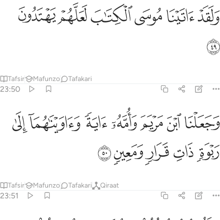
ﱾ
ﱿ
ﲀ
لقد اتينا موسى الكتاب لعلهم يهتدون ٤٩
ﲁ
ﲂ
ﲃ
َلَقَدْ ءَاتَيْنَا مُوسَى ٱلْكِتَـٰبَ لَعَلَّهُمْ يَهْتَدُونَ ٤٩
ﲄ
Tafsir
Mafunzo
Tafakari
23:50
ﲅ
ﲆ
ﲇ
ﲈ
ﲉ
ﲊ
جعلنا ابن مريم وامه اية واويناهما الى ربوة ذات قرار ومعين ٥٠
ﲋ
َجَعَلْنَا ٱبْنَ مَرْيَمَ وَأُمَّهُۥٓ ءَايَةًۭ وَءَاوَيْنَـٰهُمَآ إِلَىٰ رَبْوَةٍۢ ذَاتِ قَرَارٍۢ 
ﲌ
ﲍ
ﲎ
ﲏ
ﲐ
Tafsir
Mafunzo
Tafakari
Qiraat
23:51
ا ايها الرسل كلوا من الطيبات واعملوا صالحا اني بما تعملون عليم ٥١