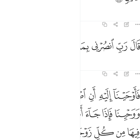
Tafsir
Mafunzo
Tafakari
23:26
ﲶ
ﲷ
ﲸ
ال رب انصرني بما كذبون ٢٦
ﲹ
ﲺ
ﲻ
َالَ رَبِّ ٱنصُرْنِى بِمَا كَذَّبُونِ ٢٦
Tafsir
Mafunzo
Tafakari
23:27
ﲼ
ﲽ
ﲾ
ﲿ
ﳀ
ﳁ
اوحينا اليه ان اصنع الفلك باعيننا ووحينا فاذا جاء امرنا وفار التنور 
َأَوْحَيْنَآ إِلَيْهِ أَنِ ٱصْنَعِ ٱلْفُلْكَ بِأَعْيُنِنَا وَوَحْيِنَا فَإِذَا جَآءَ أَمْرُنَا وَفَارَ ٱ
ﳂ
ﳃ
ﳄ
ﳅ
ﳆ
ﳇ
ﳈ
ﳉ
ﳊ
ﳋ
ﳌ
ﳍ
ﳎ
ﳏ