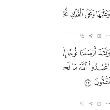
ﱹ
ﱺ
ﱻ
عليها وعلى الفلك تحملون ٢٢
ﱼ
ﱽ
َعَلَيْهَا وَعَلَى ٱلْفُلْكِ تُحْمَلُونَ ٢٢
Tafsir
Mafunzo
Tafakari
23:23
ﱾ
ﱿ
ﲀ
ﲁ
ﲂ
ﲃ
ﲄ
لقد ارسلنا نوحا الى قومه فقال يا قوم اعبدوا الله ما لكم من الاه غيره اف
َلَقَدْ أَرْسَلْنَا نُوحًا إِلَىٰ قَوْمِهِۦ فَقَالَ يَـٰقَوْمِ ٱعْبُدُوا۟ ٱللَّهَ مَا لَكُم مِّنْ إِلَـٰهٍ غَيْرُهُۥٓ ۖ
ﲅ
ﲆ
ﲇ
ﲈ
ﲉ
ﲊ
ﲋﲌ
ﲍ
ﲎ
ﲏ
Tafsir
Mafunzo
Tafakari
Qiraat
23:24