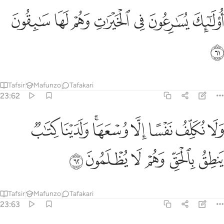
ﱌ
ﱍ
ﱎ
ﱏ
ولايك يسارعون في الخيرات وهم لها سابقون ٦١
ﱐ
ﱑ
ﱒ
ُو۟لَـٰٓئِكَ يُسَـٰرِعُونَ فِى ٱلْخَيْرَٰتِ وَهُمْ لَهَا سَـٰبِقُونَ ٦١
ﱓ
Tafsir
Mafunzo
Tafakari
23:62
ﱔ
ﱕ
ﱖ
ﱗ
ﱘﱙ
ﱚ
ﱛ
لا نكلف نفسا الا وسعها ولدينا كتاب ينطق بالحق وهم لا يظلمون ٦٢
َلَا نُكَلِّفُ نَفْسًا إِلَّا وُسْعَهَا ۖ وَلَدَيْنَا كِتَـٰبٌۭ يَنطِقُ بِٱلْحَقِّ ۚ وَهُمْ لَا يُظْلَمُونَ ٦٢
ﱜ
ﱝ
ﱞ
ﱟ
ﱠ
ﱡ
Tafsir
Mafunzo
Tafakari
23:63