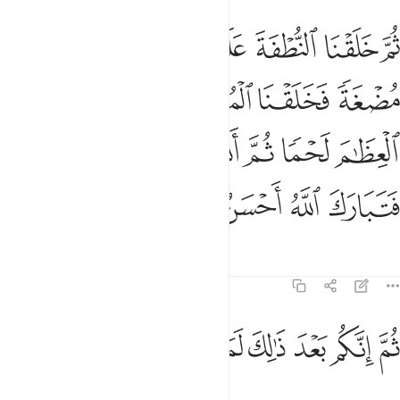
ﲔ
ﲕ
ﲖ
ﲗ
ﲘ
ﲙ
م خلقنا النطفة علقة فخلقنا العلقة مضغة فخلقنا المضغة عظاما فكسونا 
ُمَّ خَلَقْنَا ٱلنُّطْفَةَ عَلَقَةًۭ فَخَلَقْنَا ٱلْعَلَقَةَ مُضْغَةًۭ فَخَلَقْنَا ٱلْمُض
ﲚ
ﲛ
ﲜ
ﲝ
ﲞ
ﲟ
ﲠ
ﲡ
ﲢ
ﲣ
ﲤﲥ
ﲦ
ﲧ
ﲨ
ﲩ
ﲪ
Tafsir
Mafunzo
Tafakari
Qiraat
23:15
ﲫ
ﲬ
ﲭ
م انكم بعد ذالك لميتون ١٥
ﲮ
ﲯ
ﲰ
ُمَّ إِنَّكُم بَعْدَ ذَٰلِكَ لَمَيِّتُونَ ١٥