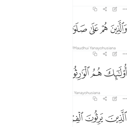
Tafsir
Mafunzo
Tafakari
Qiraat
23:9
ﱴ
ﱵ
ﱶ
الذين هم على صلواتهم يحافظون ٩
ﱷ
ﱸ
ﱹ
َٱلَّذِينَ هُمْ عَلَىٰ صَلَوَٰتِهِمْ يُحَافِظُونَ ٩
Tafsir
Mafunzo
Tafakari
Qiraat
Maudhui Yanayohusiana
23:10
ﱺ
ولايك هم الوارثون ١٠
ﱻ
ﱼ
ﱽ
ُو۟لَـٰٓئِكَ هُمُ ٱلْوَٰرِثُونَ ١٠
Tafsir
Mafunzo
Tafakari
Maudhui Yanayohusiana
23:11
ﱾ
ﱿ
لذين يرثون الفردوس هم فيها خالدون ١١
ﲀ
ﲁ
ﲂ
ﲃ
لَّذِينَ يَرِثُونَ ٱلْفِرْدَوْسَ هُمْ فِيهَا خَـٰلِدُونَ ١١