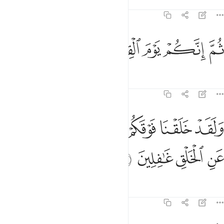
Tafsir
Mafunzo
Tafakari
23:16
ﲱ
ﲲ
ﲳ
م انكم يوم القيامة تبعثون ١٦
ﲴ
ﲵ
ﲶ
ُمَّ إِنَّكُمْ يَوْمَ ٱلْقِيَـٰمَةِ تُبْعَثُونَ ١٦
Tafsir
Mafunzo
Tafakari
23:17
ﲷ
ﲸ
ﲹ
ﲺ
ﲻ
لقد خلقنا فوقكم سبع طرايق وما كنا عن الخلق غافلين ١٧
ﲼ
ﲽ
َلَقَدْ خَلَقْنَا فَوْقَكُمْ سَبْعَ طَرَآئِقَ وَمَا كُنَّا عَنِ ٱلْخَلْقِ غَـٰفِلِينَ ١٧
ﲾ
ﲿ
ﳀ
ﳁ
Tafsir
Mafunzo
Tafakari
23:18