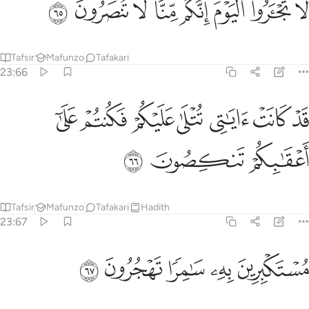
ﱺ
ﱻ
ﱼﱽ
ﱾ
ﱿ
ﲀ
ﲁ
ﲂ
َا تَجْـَٔرُوا۟ ٱلْيَوْمَ ۖ إِنَّكُم مِّنَّا لَا تُنصَرُونَ ٦٥
Tafsir
Mafunzo
Tafakari
23:66
ﲃ
ﲄ
ﲅ
ﲆ
ﲇ
ﲈ
د كانت اياتي تتلى عليكم فكنتم على اعقابكم تنكصون ٦٦
ﲉ
َدْ كَانَتْ ءَايَـٰتِى تُتْلَىٰ عَلَيْكُمْ فَكُنتُمْ عَلَىٰٓ أَعْقَـٰبِكُمْ تَنكِصُونَ ٦٦
ﲊ
ﲋ
ﲌ
Tafsir
Mafunzo
Tafakari
Hadith
23:67
ﲍ
ﲎ
ستكبرين به سامرا تهجرون ٦٧
ﲏ
ﲐ
ﲑ
ُسْتَكْبِرِينَ بِهِۦ سَـٰمِرًۭا تَهْجُرُونَ ٦٧