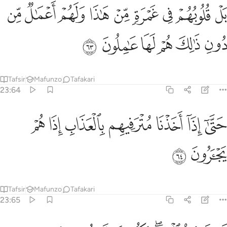
ﱢ
ﱣ
ﱤ
ﱥ
ﱦ
ﱧ
ﱨ
ﱩ
ﱪ
ل قلوبهم في غمرة من هاذا ولهم اعمال من دون ذالك هم لها عاملون ٦٣
َلْ قُلُوبُهُمْ فِى غَمْرَةٍۢ مِّنْ هَـٰذَا وَلَهُمْ أَعْمَـٰلٌۭ مِّن دُونِ ذَٰلِكَ هُمْ لَهَا عَـٰمِ
ﱫ
ﱬ
ﱭ
ﱮ
ﱯ
ﱰ
Tafsir
Mafunzo
Tafakari
23:64
ﱱ
ﱲ
ﱳ
ﱴ
تى اذا اخذنا مترفيهم بالعذاب اذا هم يجارون ٦٤
ﱵ
ﱶ
ﱷ
َتَّىٰٓ إِذَآ أَخَذْنَا مُتْرَفِيهِم بِٱلْعَذَابِ إِذَا هُمْ يَجْـَٔرُونَ ٦٤
ﱸ
ﱹ
Tafsir
Mafunzo
Tafakari
23:65
ا تجاروا اليوم انكم منا لا تنصرون ٦٥