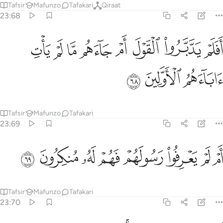
Tafsir
Mafunzo
Tafakari
Qiraat
23:68
ﲒ
ﲓ
ﲔ
ﲕ
ﲖ
ﲗ
فلم يدبروا القول ام جاءهم ما لم يات اباءهم الاولين ٦٨
ﲘ
ﲙ
َفَلَمْ يَدَّبَّرُوا۟ ٱلْقَوْلَ أَمْ جَآءَهُم مَّا لَمْ يَأْتِ ءَابَآءَهُمُ ٱلْأَوَّلِ
ﲚ
ﲛ
ﲜ
Tafsir
Mafunzo
Tafakari
23:69
ﲝ
ﲞ
ﲟ
ﲠ
م لم يعرفوا رسولهم فهم له منكرون ٦٩
ﲡ
ﲢ
ﲣ
ﲤ
َمْ لَمْ يَعْرِفُوا۟ رَسُولَهُمْ فَهُمْ لَهُۥ مُنكِرُونَ ٦٩
Tafsir
Mafunzo
Tafakari
23:70