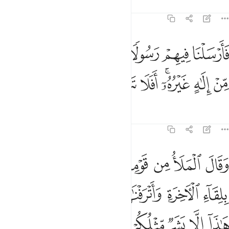
Tafsir
Mafunzo
Tafakari
23:32
ﱩ
ﱪ
ﱫ
ﱬ
ﱭ
ﱮ
ﱯ
ﱰ
ﱱ
ارسلنا فيهم رسولا منهم ان اعبدوا الله ما لكم من الاه غيره افلا تتقون ٣٢
َأَرْسَلْنَا فِيهِمْ رَسُولًۭا مِّنْهُمْ أَنِ ٱعْبُدُوا۟ ٱللَّهَ مَا لَكُم مِّنْ إِلَـٰهٍ غَيْرُهُۥٓ ۖ أَفَلَا تَتَّقُون
ﱲ
ﱳ
ﱴﱵ
ﱶ
ﱷ
ﱸ
Tafsir
Mafunzo
Tafakari
Qiraat
23:33
ﱹ
ﱺ
ﱻ
ﱼ
ﱽ
ﱾ
ﱿ
قال الملا من قومه الذين كفروا وكذبوا بلقاء الاخرة واترفناهم في الحيا
َقَالَ ٱلْمَلَأُ مِن قَوْمِهِ ٱلَّذِينَ كَفَرُوا۟ وَكَذَّبُوا۟ بِلِقَآءِ ٱلْـَٔاخِرَةِ وَأَتْرَفْنَـٰهُمْ ف
ﲀ
ﲁ
ﲂ
ﲃ
ﲄ
ﲅ
ﲆ
ﲇ
ﲈ
ﲉ
ﲊ
ﲋ
ﲌ
ﲍ