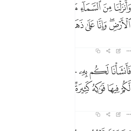
ﱁ
ﱂ
ﱃ
ﱄ
ﱅ
ﱆ
ﱇ
انزلنا من السماء ماء بقدر فاسكناه في الارض وانا على ذهاب به لقادرون
َأَنزَلْنَا مِنَ ٱلسَّمَآءِ مَآءًۢ بِقَدَرٍۢ فَأَسْكَنَّـٰهُ فِى ٱلْأَرْضِ ۖ وَإِنَّا عَلَىٰ ذَهَابٍۭ بِهِۦ لَقَـٰدِر
ﱈﱉ
ﱊ
ﱋ
ﱌ
ﱍ
ﱎ
ﱏ
Tafsir
Mafunzo
Tafakari
23:19
ﱐ
ﱑ
ﱒ
ﱓ
ﱔ
ﱕ
ﱖ
انشانا لكم به جنات من نخيل واعناب لكم فيها فواكه كثيرة ومنها تاكلون 
َأَنشَأْنَا لَكُم بِهِۦ جَنَّـٰتٍۢ مِّن نَّخِيلٍۢ وَأَعْنَـٰبٍۢ لَّكُمْ فِيهَا فَوَٰكِهُ كَثِيرَةٌۭ وَم
ﱗ
ﱘ
ﱙ
ﱚ
ﱛ
ﱜ
ﱝ
Tafsir
Mafunzo
Tafakari
23:20
شجرة تخرج من طور سيناء تنبت بالدهن وصبغ للاكلين ٢٠