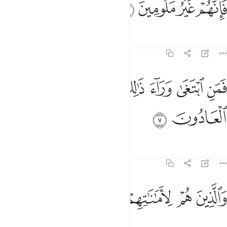
ﱢ
ﱣ
ﱤ
ﱥ
Tafsir
Mafunzo
Tafakari
23:7
ﱦ
ﱧ
ﱨ
ﱩ
من ابتغى وراء ذالك فاولايك هم العادون ٧
ﱪ
ﱫ
َمَنِ ٱبْتَغَىٰ وَرَآءَ ذَٰلِكَ فَأُو۟لَـٰٓئِكَ هُمُ ٱلْعَادُونَ ٧
ﱬ
ﱭ
Tafsir
Mafunzo
Tafakari
23:8
ﱮ
ﱯ
ﱰ
الذين هم لاماناتهم وعهدهم راعون ٨
ﱱ
ﱲ
ﱳ
َٱلَّذِينَ هُمْ لِأَمَـٰنَـٰتِهِمْ وَعَهْدِهِمْ رَٰعُونَ ٨