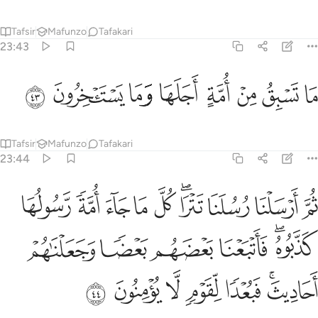
Tafsir
Mafunzo
Tafakari
23:43
ﱁ
ﱂ
ﱃ
ﱄ
ﱅ
ا تسبق من امة اجلها وما يستاخرون ٤٣
ﱆ
ﱇ
ﱈ
َا تَسْبِقُ مِنْ أُمَّةٍ أَجَلَهَا وَمَا يَسْتَـْٔخِرُونَ ٤٣
Tafsir
Mafunzo
Tafakari
23:44
ﱉ
ﱊ
ﱋ
ﱌﱍ
ﱎ
ﱏ
ﱐ
ﱑ
ﱒ
م ارسلنا رسلنا تترى كل ما جاء امة رسولها كذبوه فاتبعنا بعضهم بعضا وج
ُمَّ أَرْسَلْنَا رُسُلَنَا تَتْرَا ۖ كُلَّ مَا جَآءَ أُمَّةًۭ رَّسُولُهَا كَذَّبُوهُ ۚ فَأَتْبَعْنَا بَعْ
ﱓﱔ
ﱕ
ﱖ
ﱗ
ﱘ
ﱙﱚ
ﱛ
ﱜ
ﱝ
ﱞ
ﱟ