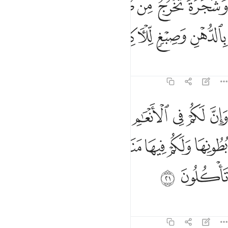
ﱞ
ﱟ
ﱠ
ﱡ
ﱢ
ﱣ
َشَجَرَةًۭ تَخْرُجُ مِن طُورِ سَيْنَآءَ تَنۢبُتُ بِٱلدُّهْنِ وَصِبْغٍۢ لِّلْـَٔاكِلِينَ ٢٠
ﱤ
ﱥ
ﱦ
ﱧ
Tafsir
Mafunzo
Tafakari
Qiraat
23:21
ﱨ
ﱩ
ﱪ
ﱫ
ﱬﱭ
ﱮ
ﱯ
ﱰ
ان لكم في الانعام لعبرة نسقيكم مما في بطونها ولكم فيها منافع كثيرة و
َإِنَّ لَكُمْ فِى ٱلْأَنْعَـٰمِ لَعِبْرَةًۭ ۖ نُّسْقِيكُم مِّمَّا فِى بُطُونِهَا وَلَكُمْ فِيهَا مَنَـٰفِ
ﱱ
ﱲ
ﱳ
ﱴ
ﱵ
ﱶ
ﱷ
ﱸ
Tafsir
Mafunzo
Tafakari
Qiraat
23:22