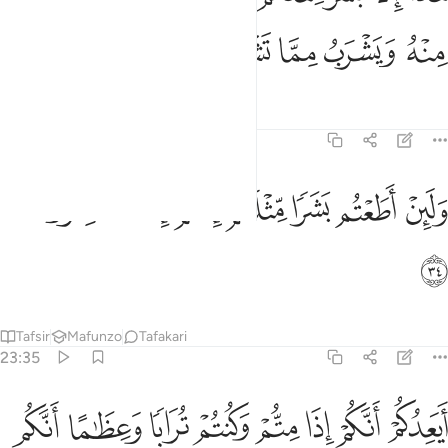
ﲎ
ﲏ
ﲐ
ﲑ
ﲒ
Tafsir
Mafunzo
Tafakari
23:34
ﲓ
ﲔ
ﲕ
ﲖ
ﲗ
لين اطعتم بشرا مثلكم انكم اذا لخاسرون ٣٤
ﲘ
ﲙ
َلَئِنْ أَطَعْتُم بَشَرًۭا مِّثْلَكُمْ إِنَّكُمْ إِذًۭا لَّخَـٰسِرُونَ ٣٤
ﲚ
Tafsir
Mafunzo
Tafakari
23:35
ﲛ
ﲜ
ﲝ
ﲞ
ﲟ
ﲠ
يعدكم انكم اذا متم وكنتم ترابا وعظاما انكم مخرجون ٣٥
ﲡ
ﲢ
َيَعِدُكُمْ أَنَّكُمْ إِذَا مِتُّمْ وَكُنتُمْ تُرَابًۭا وَعِظَـٰمًا أَنَّكُم مُّخْرَجُونَ ٣٥