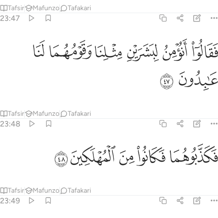
Tafsir
Mafunzo
Tafakari
23:47
ﱱ
ﱲ
ﱳ
ﱴ
قالوا انومن لبشرين مثلنا وقومهما لنا عابدون ٤٧
ﱵ
ﱶ
َقَالُوٓا۟ أَنُؤْمِنُ لِبَشَرَيْنِ مِثْلِنَا وَقَوْمُهُمَا لَنَا عَـٰبِدُونَ ٤٧
ﱷ
ﱸ
Tafsir
Mafunzo
Tafakari
23:48
ﱹ
ﱺ
كذبوهما فكانوا من المهلكين ٤٨
ﱻ
ﱼ
ﱽ
َكَذَّبُوهُمَا فَكَانُوا۟ مِنَ ٱلْمُهْلَكِينَ ٤٨
Tafsir
Mafunzo
Tafakari
23:49