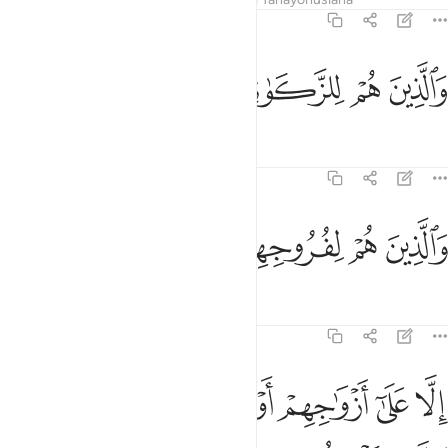
23:4
ﱑ
ﱒ
الذين هم للزكاة فاعلون ٤
ﱓ
ﱔ
ﱕ
َٱلَّذِينَ هُمْ لِلزَّكَوٰةِ فَـٰعِلُونَ ٤
Tafsir
Mafunzo
Tafakari
23:5
ﱖ
ﱗ
الذين هم لفروجهم حافظون ٥
ﱘ
ﱙ
ﱚ
َٱلَّذِينَ هُمْ لِفُرُوجِهِمْ حَـٰفِظُونَ ٥
Tafsir
Mafunzo
Tafakari
23:6
ﱛ
ﱜ
ﱝ
ﱞ
ﱟ
ﱠ
لا على ازواجهم او ما ملكت ايمانهم فانهم غير ملومين ٦
ﱡ
ِلَّا عَلَىٰٓ أَزْوَٰجِهِمْ أَوْ مَا مَلَكَتْ أَيْمَـٰنُهُمْ فَإِنَّهُمْ غَيْرُ مَلُومِينَ ٦