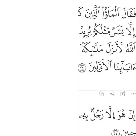
ﲐ
ﲑ
ﲒ
ﲓ
ﲔ
ﲕ
ﲖ
ﲗ
قال الملا الذين كفروا من قومه ما هاذا الا بشر مثلكم يريد ان يتفضل عليك
َقَالَ ٱلْمَلَؤُا۟ ٱلَّذِينَ كَفَرُوا۟ مِن قَوْمِهِۦ مَا هَـٰذَآ إِلَّا بَشَرٌۭ مِّ
ﲘ
ﲙ
ﲚ
ﲛ
ﲜ
ﲝ
ﲞ
ﲟ
ﲠ
ﲡ
ﲢ
ﲣ
ﲤ
ﲥ
ﲦ
ﲧ
ﲨ
ﲩ
ﲪ
Tafsir
Mafunzo
Tafakari
23:25
ﲫ
ﲬ
ﲭ
ﲮ
ﲯ
ﲰ
ن هو الا رجل به جنة فتربصوا به حتى حين ٢٥
ﲱ
ﲲ
ﲳ
ِنْ هُوَ إِلَّا رَجُلٌۢ بِهِۦ جِنَّةٌۭ فَتَرَبَّصُوا۟ بِهِۦ حَتَّىٰ حِينٍۢ ٢٥
ﲴ
ﲵ