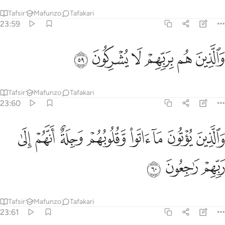
Tafsir
Mafunzo
Tafakari
23:59
ﳗ
ﳘ
ﳙ
الذين هم بربهم لا يشركون ٥٩
ﳚ
ﳛ
ﳜ
َٱلَّذِينَ هُم بِرَبِّهِمْ لَا يُشْرِكُونَ ٥٩
Tafsir
Mafunzo
Tafakari
23:60
ﱁ
ﱂ
ﱃ
ﱄ
ﱅ
ﱆ
الذين يوتون ما اتوا وقلوبهم وجلة انهم الى ربهم راجعون ٦٠
ﱇ
ﱈ
َٱلَّذِينَ يُؤْتُونَ مَآ ءَاتَوا۟ وَّقُلُوبُهُمْ وَجِلَةٌ أَنَّهُمْ إِلَىٰ رَبِّهِمْ رَٰجِعُونَ ٦٠
ﱉ
ﱊ
ﱋ
Tafsir
Mafunzo
Tafakari
23:61