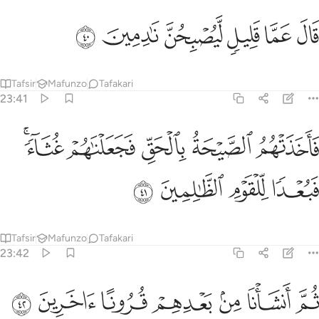
ﳉ
ﳊ
ﳋ
ال عما قليل ليصبحن نادمين ٤٠
ﳌ
ﳍ
ﳎ
َالَ عَمَّا قَلِيلٍۢ لَّيُصْبِحُنَّ نَـٰدِمِينَ ٤٠
Tafsir
Mafunzo
Tafakari
23:41
ﳏ
ﳐ
ﳑ
ﳒ
اخذتهم الصيحة بالحق فجعلناهم غثاء فبعدا للقوم الظالمين ٤١
ﳓﳔ
َأَخَذَتْهُمُ ٱلصَّيْحَةُ بِٱلْحَقِّ فَجَعَلْنَـٰهُمْ غُثَآءًۭ ۚ فَبُعْدًۭا لِّلْقَ
ﳕ
ﳖ
ﳗ
ﳘ
Tafsir
Mafunzo
Tafakari
23:42
ﳙ
ﳚ
ﳛ
م انشانا من بعدهم قرونا اخرين ٤٢
ﳜ
ﳝ
ﳞ
ﳟ
ُمَّ أَنشَأْنَا مِنۢ بَعْدِهِمْ قُرُونًا ءَاخَرِينَ ٤٢