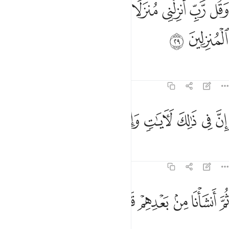
ﱑ
ﱒ
ﱓ
ﱔ
ﱕ
قل رب انزلني منزلا مباركا وانت خير المنزلين ٢٩
ﱖ
ﱗ
َقُل رَّبِّ أَنزِلْنِى مُنزَلًۭا مُّبَارَكًۭا وَأَنتَ خَيْرُ ٱلْمُنزِلِينَ ٢٩
ﱘ
ﱙ
Tafsir
Mafunzo
Tafakari
Qiraat
23:30
ﱚ
ﱛ
ﱜ
ﱝ
ﱞ
ن في ذالك لايات وان كنا لمبتلين ٣٠
ﱟ
ﱠ
ﱡ
ِنَّ فِى ذَٰلِكَ لَـَٔايَـٰتٍۢ وَإِن كُنَّا لَمُبْتَلِينَ ٣٠
Tafsir
Mafunzo
Tafakari
23:31
ﱢ
ﱣ
ﱤ
ﱥ
م انشانا من بعدهم قرنا اخرين ٣١
ﱦ
ﱧ
ﱨ
ُمَّ أَنشَأْنَا مِنۢ بَعْدِهِمْ قَرْنًا ءَاخَرِينَ ٣١