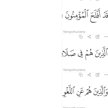
ﱁ
ﱂ
د افلح المومنون ١
ﱃ
ﱄ
َدْ أَفْلَحَ ٱلْمُؤْمِنُونَ ١
Tafsir
Mafunzo
Tafakari
Maudhui Yanayohusiana
23:2
ﱅ
ﱆ
ﱇ
لذين هم في صلاتهم خاشعون ٢
ﱈ
ﱉ
ﱊ
لَّذِينَ هُمْ فِى صَلَاتِهِمْ خَـٰشِعُونَ ٢
Tafsir
Mafunzo
Tafakari
Maudhui Yanayohusiana
23:3
ﱋ
ﱌ
ﱍ
ﱎ
الذين هم عن اللغو معرضون ٣
ﱏ
ﱐ
َٱلَّذِينَ هُمْ عَنِ ٱللَّغْوِ مُعْرِضُونَ ٣
Tafsir
Mafunzo
Tafakari
Maudhui Yanayohusiana