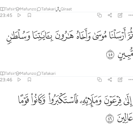
Tafsir
Mafunzo
Tafakari
Qiraat
23:45
ﱠ
ﱡ
ﱢ
ﱣ
ﱤ
م ارسلنا موسى واخاه هارون باياتنا وسلطان مبين ٤٥
ﱥ
ﱦ
ُمَّ أَرْسَلْنَا مُوسَىٰ وَأَخَاهُ هَـٰرُونَ بِـَٔايَـٰتِنَا وَسُلْطَـٰنٍۢ مُّبِينٍ ٤٥
ﱧ
ﱨ
Tafsir
Mafunzo
Tafakari
23:46
ﱩ
ﱪ
ﱫ
ﱬ
لى فرعون ومليه فاستكبروا وكانوا قوما عالين ٤٦
ﱭ
ﱮ
ِلَىٰ فِرْعَوْنَ وَمَلَإِي۟هِۦ فَٱسْتَكْبَرُوا۟ وَكَانُوا۟ قَوْمًا عَالِينَ ٤٦
ﱯ
ﱰ