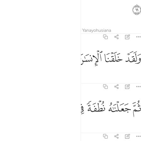
ﲄ
Tafsir
Mafunzo
Tafakari
Maudhui Yanayohusiana
23:12
ﲅ
ﲆ
ﲇ
ﲈ
لقد خلقنا الانسان من سلالة من طين ١٢
ﲉ
ﲊ
ﲋ
ﲌ
َلَقَدْ خَلَقْنَا ٱلْإِنسَـٰنَ مِن سُلَـٰلَةٍۢ مِّن طِينٍۢ ١٢
Tafsir
Mafunzo
Tafakari
23:13
ﲍ
ﲎ
ﲏ
م جعلناه نطفة في قرار مكين ١٣
ﲐ
ﲑ
ﲒ
ﲓ
ُمَّ جَعَلْنَـٰهُ نُطْفَةًۭ فِى قَرَارٍۢ مَّكِينٍۢ ١٣
Tafsir
Mafunzo
Tafakari
23:14