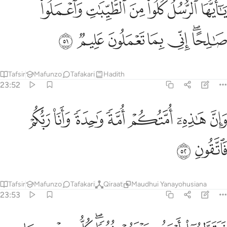
ﲑ
ﲒ
ﲓ
ﲔ
ﲕ
ﲖ
َـٰٓأَيُّهَا ٱلرُّسُلُ كُلُوا۟ مِنَ ٱلطَّيِّبَـٰتِ وَٱعْمَلُوا۟ صَـٰلِحًا ۖ إِنِّى بِمَا تَعْمَلُونَ 
ﲗﲘ
ﲙ
ﲚ
ﲛ
ﲜ
ﲝ
Tafsir
Mafunzo
Tafakari
Hadith
23:52
ﲞ
ﲟ
ﲠ
ﲡ
ان هاذه امتكم امة واحدة وانا ربكم فاتقون ٥٢
ﲢ
ﲣ
ﲤ
َإِنَّ هَـٰذِهِۦٓ أُمَّتُكُمْ أُمَّةًۭ وَٰحِدَةًۭ وَأَنَا۠ رَبُّكُمْ فَٱتَّقُونِ ٥٢
ﲥ
ﲦ
Tafsir
Mafunzo
Tafakari
Qiraat
Maudhui Yanayohusiana
23:53
تقطعوا امرهم بينهم زبرا كل حزب بما لديهم فرحون ٥٣