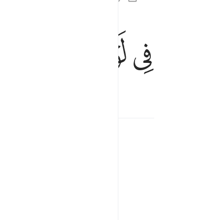
في لوح محفوظ ٢٢
ﳌ
ﳍ
ﳎ
ﳏ
فِى لَوْحٍۢ مَّحْفُوظٍۭ ٢٢