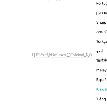
Portu
русск
Shqip
ภาษา
Türkç
اردو
Tafsir
Mafunzo
Tafakari
Qiraat
简体
Melay
Españ
Kiswah
Tiếng 