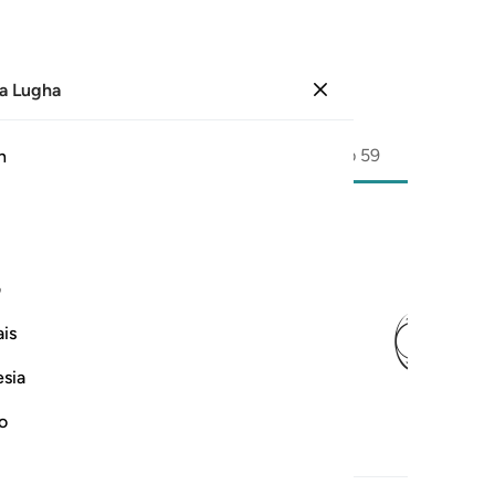
a Lugha
Ingia
Ukurasa
590
Juzuu
30
/
Hizb
59
h
ﳋ
ف
is
esia
no