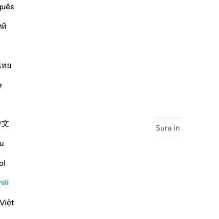
guês
ий
ไทย
e
中文
Sura Iliyotangulia
Mwanzo wa Surah
Sura inayofuata
u
ol
ili
Việt