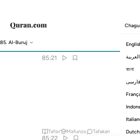
Chagu
85. Al-Buruj
Englis
Tarjuma
: Hakuna kilichochaguliwa
العربية
85:21
বাংলা
ارسی
França
Indon
Italia
Tafsir
Mafunzo
Tafakari
Dutch
85:22