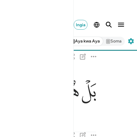
Ingia
Aya kwa Aya
Soma
بل هو قران مجيد ٢١
ﳇ
ﳈ
ﳉ
ﳊ
بَلْ هُوَ قُرْءَانٌۭ مَّجِيدٌۭ ٢١