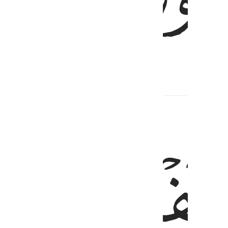
ﱒ
ﱓ
ﱔ