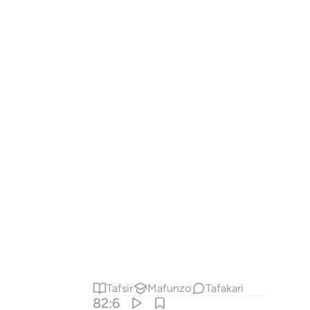
Tafsir
Mafunzo
Tafakari
82:6