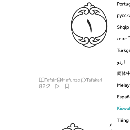
ﱄ
Portu
русск
Shqip
ภาษา
Türkç
اردو
简体
Tafsir
Mafunzo
Tafakari
Melay
82:2
Españ
Kiswah
Tiếng 