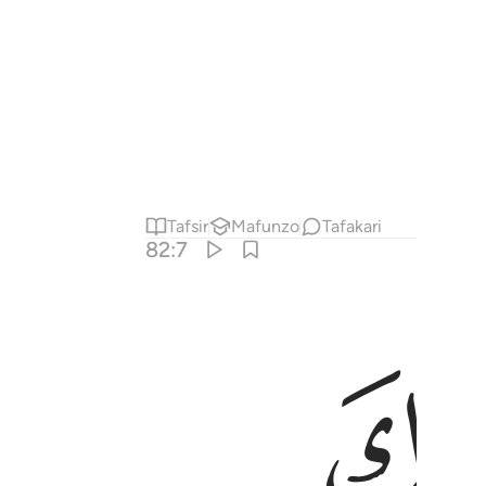
Tafsir
Mafunzo
Tafakari
82:7