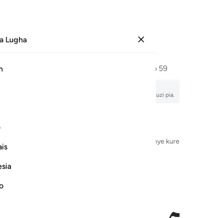
a Lugha
Ingia
Ukurasa
587
Juzuu
30
/
Hizb
59
h
, tafsir, usomaji wa sauti, maana ya neno kwa neno, na unukuzi pia.
ف
Jina la Mwenyezi Mungu, Mwingi wa Rehema, Mwenye kurehemu
is
esia
no