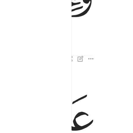
ﱑ
علمت نفس ما قدمت واخرت ٥
عَلِمَتْ نَفْسٌۭ مَّا قَدَّمَتْ وَأَخَّرَتْ ٥