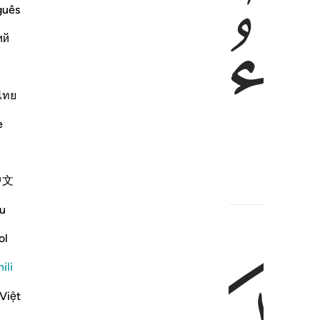
ﱃ
guês
ий
ไทย
e
中文
u
ol
ili
Việt