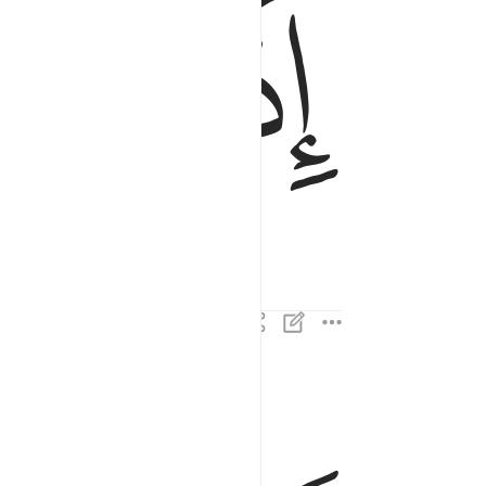
ﱁ
ﱂ
واذا الكواكب انتثرت ٢
وَإِذَا ٱلْكَوَاكِبُ ٱنتَثَرَتْ ٢