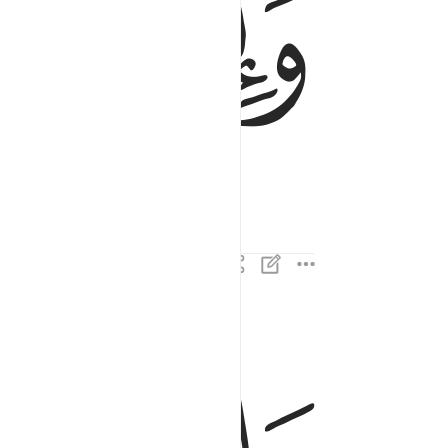
ﱅ
ﱆ
واذا البحار فجرت ٣
وَإِذَا ٱلْبِحَارُ فُجِّرَتْ ٣