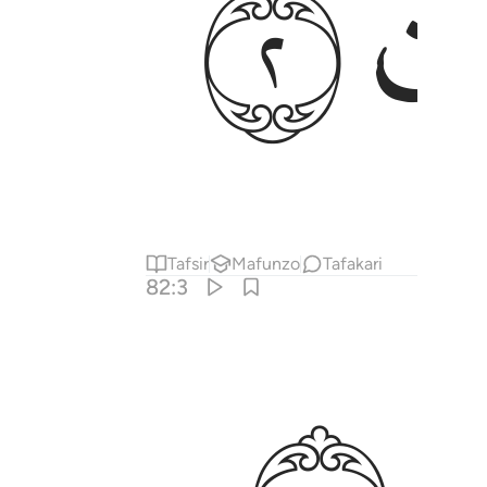
ﱈ
Tafsir
Mafunzo
Tafakari
82:3