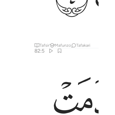
Tafsir
Mafunzo
Tafakari
82:5