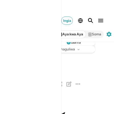
Ingia
Aya kwa Aya
Soma
taarifa
Sikiliza
Tarjuma
: Hakuna kilichochaguliwa
اذا السماء انفطرت ١
إِذَا ٱلسَّمَآءُ ٱنفَطَرَتْ ١