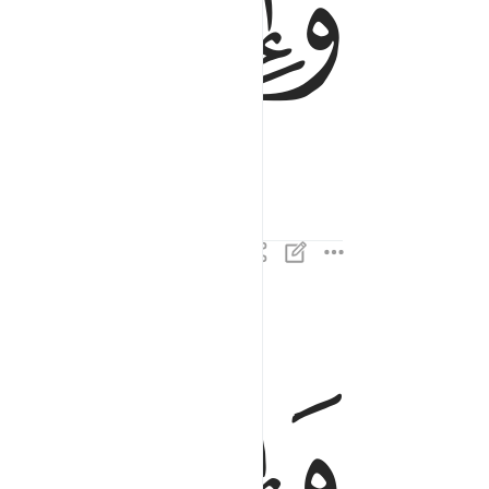
ﱉ
ﱊ
ﱍ
ﱎ
واذا القبور بعثرت ٤
وَإِذَا ٱلْقُبُورُ بُعْثِرَتْ ٤