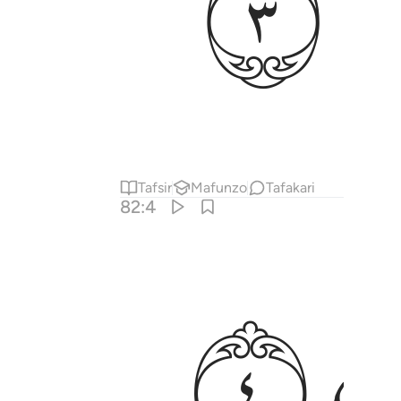
ﱌ
Tafsir
Mafunzo
Tafakari
82:4
ﱐ