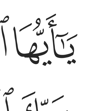
ﱗ
ﱘ
يا ايها الانسان ما غرك بربك الكريم ٦
يَـٰٓأَيُّهَا ٱلْإِنسَـٰنُ مَا غَرَّكَ بِرَبِّكَ ٱلْكَرِيمِ ٦