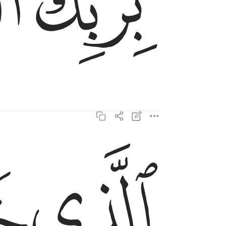
ﱛ
ﱜ
ﱞ
ﱟ
الذي خلقك فسواك فعدلك ٧
ٱلَّذِى خَلَقَكَ فَسَوَّىٰكَ فَعَدَلَكَ ٧