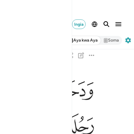
Ingia
Aya kwa Aya
Soma
ﱍ
ﱎ
ﱏ
ودخل المدينة على حين غفلة من اهلها فوجد فيها
وَدَخَلَ ٱلْمَدِينَةَ عَلَىٰ حِينِ غَفْلَةٍۢ مِّنْ أَهْلِهَا فَوَجَد
ﱖ
ﱗ
ﱘ