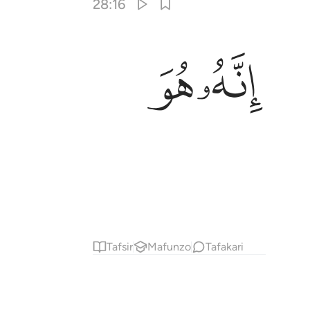
28:16
ﱿﲀ
ﲁ
ﲂ
Tafsir
Mafunzo
Tafakari