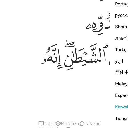
Portu
ﱦ
русск
Shqip
ภาษา
ﱰﱱ
ﱲ
Türkç
اردو
简体
Melay
Españ
Kiswah
Tiếng 
Tafsir
Mafunzo
Tafakari