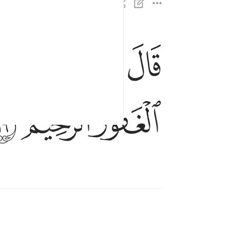
ﱷ
ﱸ
ﱹ
ﱺ
قال رب اني ظلمت نفسي فاغفر لي فغفر له انه هو ا
قَالَ رَبِّ إِنِّى ظَلَمْتُ نَفْسِى فَٱغْفِرْ لِى فَغَفَرَ لَهُۥ
ﲃ
ﲄ
ﲅ