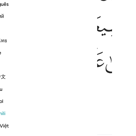
guês
ﱢ
ﱣ
ﱤ
ﱥ
ий
ไทย
ﱪﱫ
ﱬ
ﱭ
ﱮ
ﱯ
e
中文
u
ol
ili
Việt