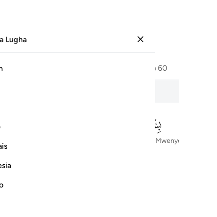
a Lugha
Ingia
Ukurasa
604
Juzuu
30
/
Hizb
60
h
ف
Kwa Jina la Mwenyezi Mungu, Mwingi wa Rehema, Mwenye kurehemu
is
esia
no
ﱅ