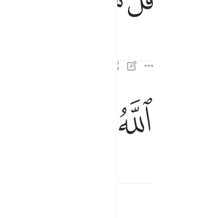
ﱆ
ﱇ
ﱈ
الله الصمد ٢
ٱللَّهُ ٱلصَّمَدُ ٢