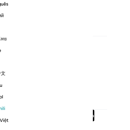
guês
ий
Maudhui Yanayohusiana
ไทย
e
中文
u
ol
Maudhui Yanayohusiana
ili
Soma sura kamili
Endelea
Việt