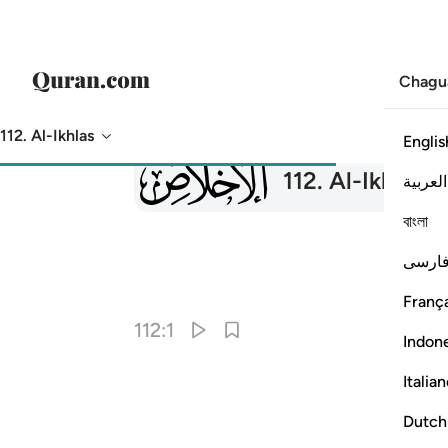
Chagu
112. Al-Ikhlas
Englis
112
112
.
Al-Ikhlas
العربية
বাংলা
ارسی
França
112:1
Indon
Italia
Dutch