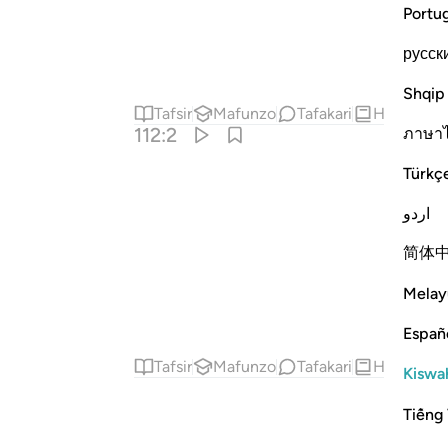
Portu
русск
Shqip
Tafsir
Mafunzo
Tafakari
Hadith
112:2
ภาษา
Türkç
اردو
简体
Melay
Españ
Tafsir
Mafunzo
Tafakari
Hadith
Kiswah
Tiếng 