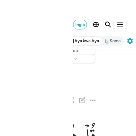
Ingia
Aya kwa Aya
Soma
taarifa
Sikiliza
Tarjuma
: Hakuna kilichochaguliwa
ﱁ
ﱂ
ﱃ
ﱄ
قل هو الله احد ١
قُلْ هُوَ ٱللَّهُ أَحَدٌ ١