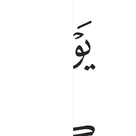
ﱌ
ﱍ
يوم ترونها تذهل كل مرضعة عما ارضعت وتضع كل 
يَوْمَ تَرَوْنَهَا تَذْهَلُ كُلُّ مُرْضِعَةٍ عَمَّآ أَرْضَعَتْ وَتَضَع
ﱏ
ﱐ