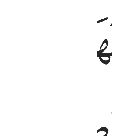
ﱎ
ذات حمل حملها وترى الناس سكارى وما هم بسكارى ولاكن عذاب الله
ُ كُلُّ ذَاتِ حَمْلٍ حَمْلَهَا وَتَرَى ٱلنَّاسَ سُكَـٰرَىٰ وَمَا هُم بِسُكَـٰرَىٰ وَلَـٰكِنَّ عَذَاب
ﱑ