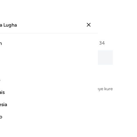
a Lugha
Ingia
Ukurasa
332
Juzuu
17
/
Hizb
34
h
somaji wa sauti, maana ya neno kwa neno, na unukuzi pia.
ف
Jina la Mwenyezi Mungu, Mwingi wa Rehema, Mwenye kurehemu
is
esia
no
م ١
ِ شَىْءٌ عَظِيمٌۭ ١