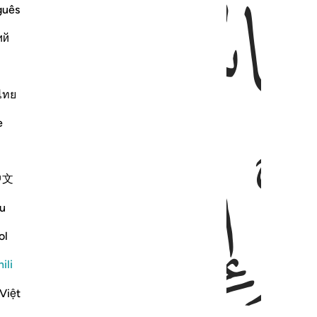
ﱃ
guês
ий
ไทย
e
ﱆ
ﱇ
中文
u
ol
ili
Việt