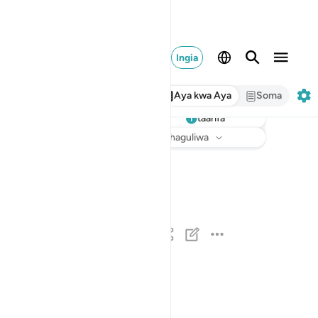
Ingia
Aya kwa Aya
Soma
taarifa
Sikiliza
Tarjuma
: Hakuna kilichochaguliwa
يا ايها الناس اتقوا ربكم ان زلزلة الساعة شيء عظي
يَـٰٓأَيُّهَا ٱلنَّاسُ ٱتَّقُوا۟ رَبَّكُمْ ۚ إِنَّ زَلْزَلَةَ ٱلسَّاعَة