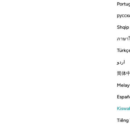
Portu
русск
Shqip
ภาษา
Türkç
اردو
简体
Melay
Españ
Kiswah
Tiếng 