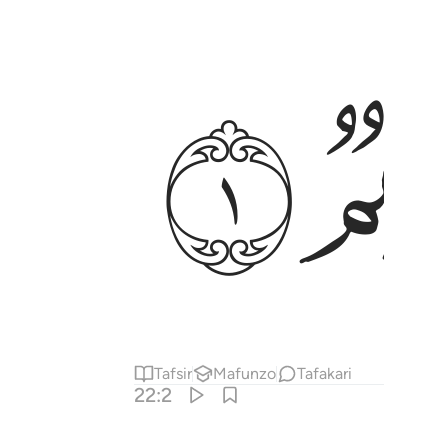
ﱋ
Tafsir
Mafunzo
Tafakari
22:2