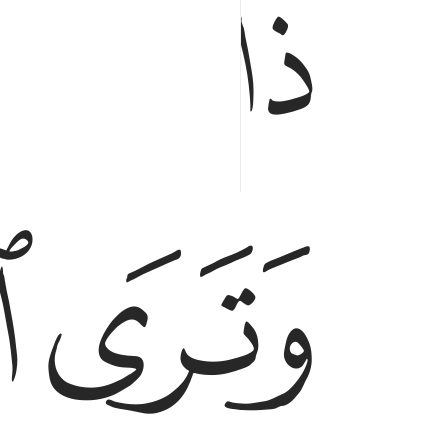
ﱕ
ﱖ
ﱘ
ﱙ