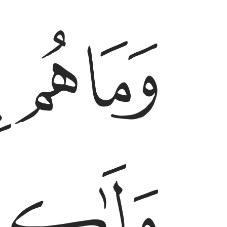
ﱛ
ﱜ
ﱝ
ﱞ