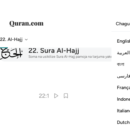
Chagu
22. Al-Hajj
Englis
022
22
.
Sura Al-Hajj
العربية
Soma na usikilize Sura Al-Hajj pamoja na tarjuma yake, tafsir, u
বাংলা
ارسی
Kwa 
França
22:1
Indon
Italia
Dutch