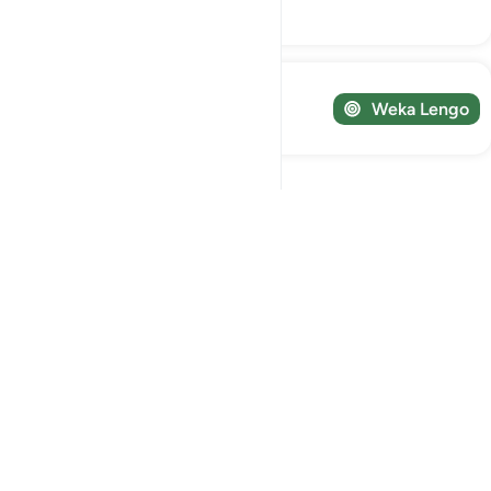
Majibu
Fuatilia Safari yako!
Weka Lengo