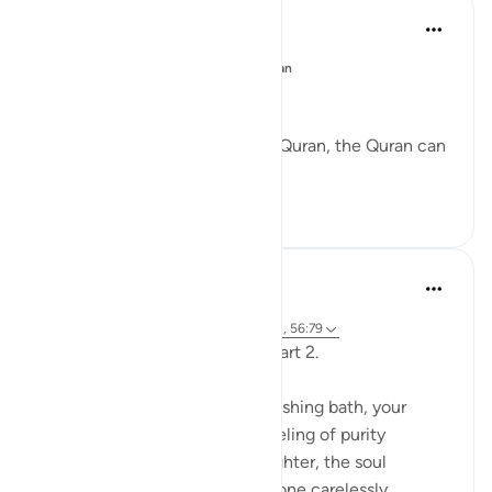
Mohammad Elshinawy
wiki 33 zilizopita
·
Kurejelea
aya 41:41
Imechapishwa kwa
Changed by the Quran
Mightier than mountains…
While nobody can change the Quran, the Quran can
change anybody.
28
2
657
Fariha Guncha
mwaka uliopita
·
Kurejelea
aya 38:29, 85:21-22, 15:9, 41:41, 56:79
The words of Allah and us — Part 2.
Imagine stepping out of a refreshing bath, your
clothes crisp and clean, the feeling of purity
embracing you. The air feels lighter, the soul
refreshed. But suddenly, someone carelessly