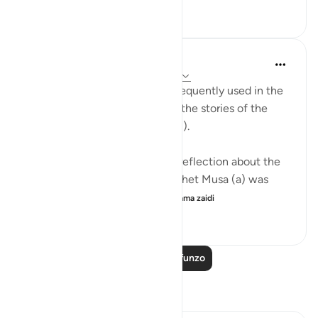
20
8
137
Abdul Nasir Jangda
miaka 5 iliyopita
·
Kurejelea
aya 41:41-42
The Name, 'Al Azeez' is very frequently used in the
Qur’an when Allah (SWT) tells the stories of the
Prophets (peace be upon them).
The scholars share a beautiful reflection about the
story of Prophet Musa (a). Prophet Musa (a) was
born in the time of a ruthl...
Tazama zaidi
28
2
531
Soma Zaidi Mafunzo
Tafakari