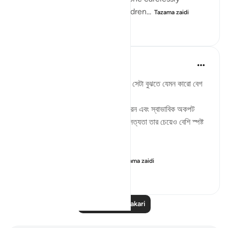
splashes filthy water over you, dren...
Tazama zaidi
11
1
237
Md. Mamunur Rashid
miaka 2 iliyopita
·
Kurejelea
aya 41:41
দ্বিপ্রহরের সময় আকাশে তাকালে সূর্য‌ কোনটা সেটা বুঝতে যেমন কারো বেগ
পেতে হয় না,
তেমনি একজন মানুষ যদি কুরআন অধ্যয়ন করেন এবং স্বাভাবিক অকপট
অন্তরে চিন্তা ভাবনা করে দেখেন কুরআনের সত্যতা তার চেয়েও বেশি স্পষ্ট
হয়ে ধরা দেবে তার কাছে।
তারপরও বেশিরভাগ মানুষ কুরআনের স...
Tazama zaidi
5
0
21
Soma Zaidi Tafakari