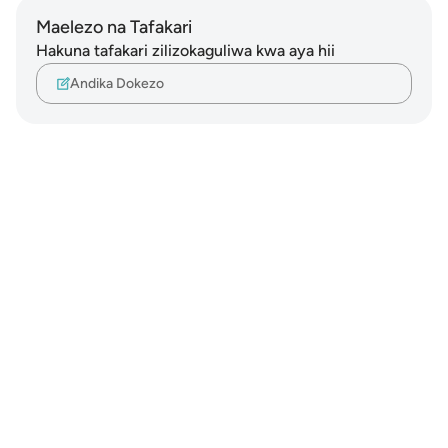
Maelezo na Tafakari
Hakuna tafakari zilizokaguliwa kwa aya hii
Andika Dokezo
Notes
placeholders
close