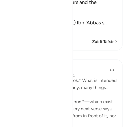
The Punishment of the Deniers and the
Description of the Qur'an
إِنَّ الَّذِينَ يُلْحِدُونَ فِى ءَايَـتِنَا
(Verily, Yulhiduna Fi Our Ayat) Ibn `Abbas s
…
Soma Zaidi
Zaidi Tafsir
Mafunzo
Mohammad Elshinawy
mwaka uliopita
·
Kurejelea
aya 41:41-42
*And it is certainly a Mighty Book.* What is intended
by the Quran being mighty? Many, many things…
It is *mightier than to include errors*—which exist
in every work of man—as the very next verse says,
'Falsehood cannot approach it from in front of it, nor
f...
Tazama zaidi