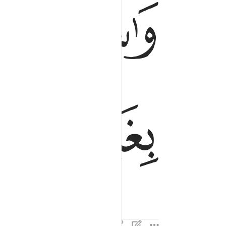
ﳟﳠ
ﳡ
ﳥ
ﳦ