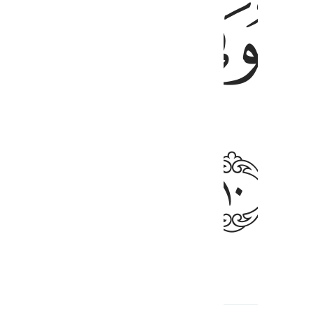
ﳢ
ﳣ
ﳧ
anayohusiana