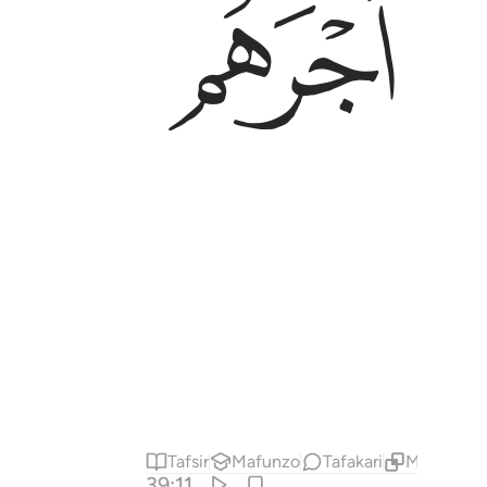
ﳤ
Tafsir
Mafunzo
Tafakari
Maudhui Y
39:11