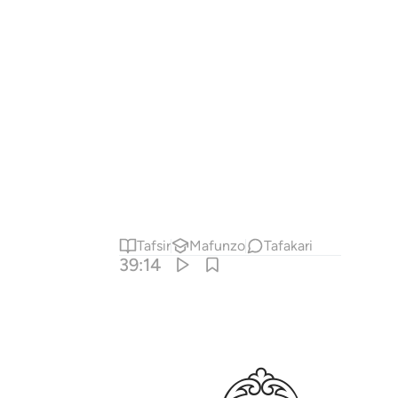
Tafsir
Mafunzo
Tafakari
39:14