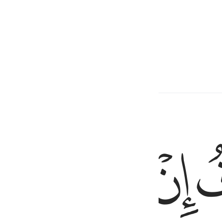
ﱔ
ﱕ
ﱖ