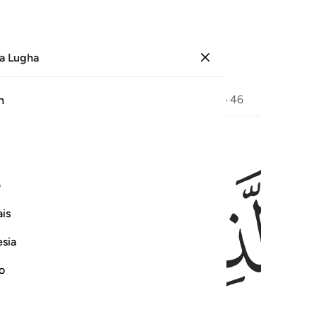
a Lugha
Ingia
Ukurasa
459
Juzuu
23
/
Hizb
46
h
ﳑ
ﳒ
ي هاذه الدنيا حسنة وارض الله واسعة انما يوفى الصابرون اجرهم بغير حس
ف
 أَحْسَنُوا۟ فِى هَـٰذِهِ ٱلدُّنْيَا حَسَنَةٌۭ ۗ وَأَرْضُ ٱللَّهِ وَٰسِعَةٌ ۗ إِنَّمَا يُوَفَّى ٱلصّ
is
esia
no