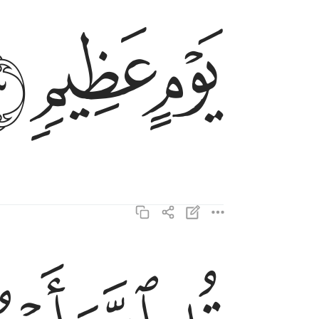
ﱘ
ﱙ
ﱚ
قل الله اعبد مخلصا له ديني ١٤
قُلِ ٱللَّهَ أَعْبُدُ مُخْلِصًۭا لَّهُۥ دِينِى ١٤