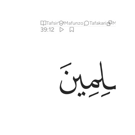
Tafsir
Mafunzo
Tafakari
Maudhui Y
39:12