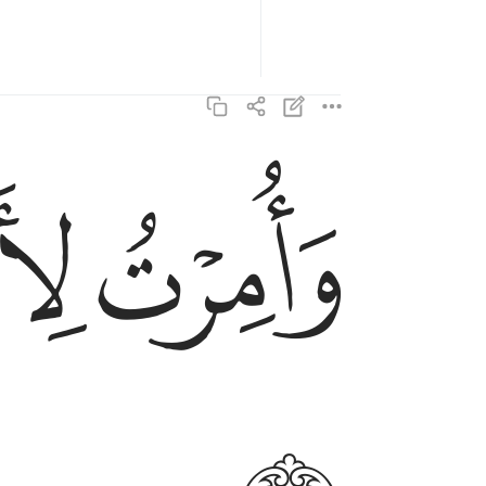
ﱋ
ﱌ
وامرت لان اكون اول المسلمين ١٢
وَأُمِرْتُ لِأَنْ أَكُونَ أَوَّلَ ٱلْمُسْلِمِينَ ١٢