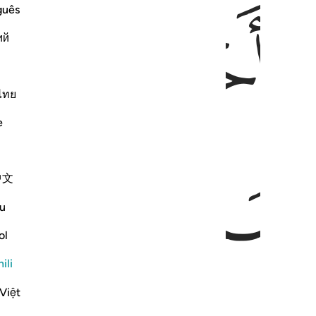
ﳗ
ﳘ
ﳙ
guês
ий
ไทย
e
ﳜ
ﳝ
中文
u
ol
ili
Việt