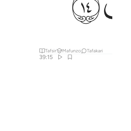
ﱡ
Tafsir
Mafunzo
Tafakari
39:15
ﱨ
ﱩ
 هُوَ ٱلْخُسْرَانُ ٱلْمُبِينُ ١٥