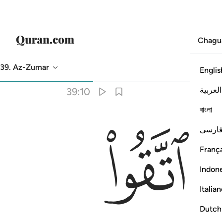
Chagu
39. Az-Zumar
Englis
Tarjuma
: Hakuna kilichochaguliwa
العربية
39:10
বাংলা
ﳓ
اب ١٠
ارسی
َـٰبِرُونَ أَجْرَهُم بِغَيْرِ حِسَابٍۢ ١٠
França
Indon
Italia
Dutch