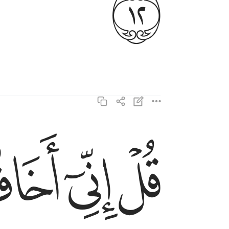
ﱐ
ﱑ
ﱒ
ﱓ
قل اني اخاف ان عصيت ربي عذاب يوم عظيم ١٣
قُلْ إِنِّىٓ أَخَافُ إِنْ عَصَيْتُ رَبِّى عَذَابَ يَوْمٍ عَظِيمٍۢ ١٣