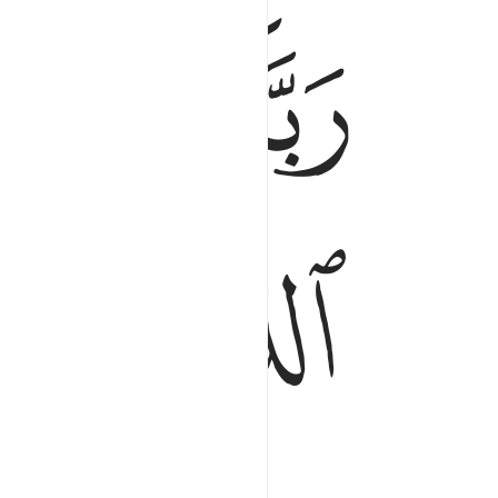
ﳔﳕ
ﳖ
ﳚ
ﳛ