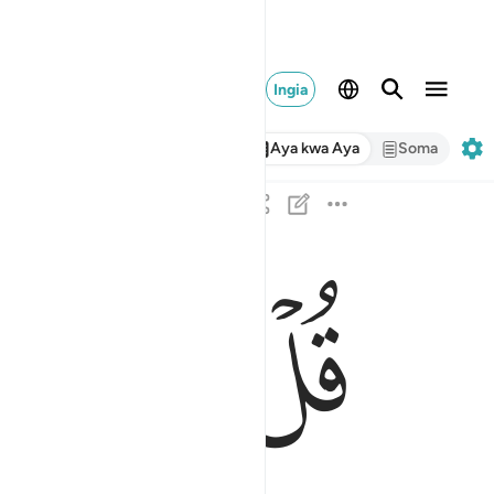
Ingia
Aya kwa Aya
Soma
ﳏ
ﳐ
قل يا عباد الذين امنوا اتقوا ربكم للذين احسنوا ف
قُلْ يَـٰعِبَادِ ٱلَّذِينَ ءَامَنُوا۟ ٱتَّقُوا۟ رَبَّكُمْ ۚ لِلَّذِينَ