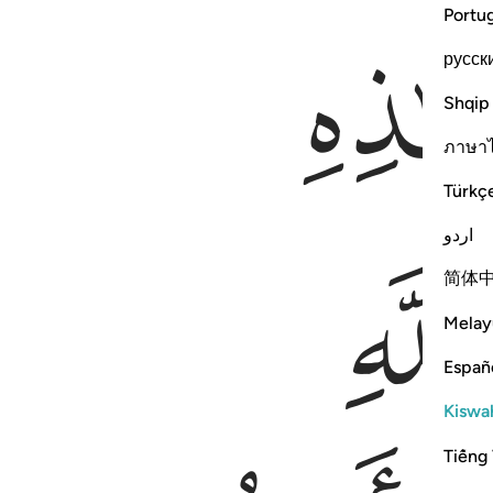
Portu
русск
Shqip
ภาษา
Türkç
ﳞ
اردو
简体
Melay
Españ
Kiswah
Tiếng 