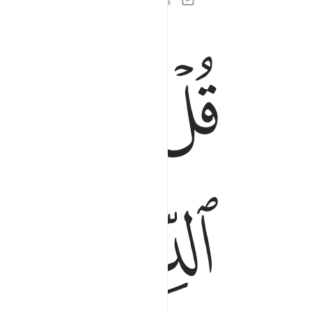
ﱁ
ﱂ
ﱃ
قل اني امرت ان اعبد الله مخلصا له الدين ١١
قُلْ إِنِّىٓ أُمِرْتُ أَنْ أَعْبُدَ ٱللَّهَ مُخْلِصًۭا لَّهُ ٱ
ﱉ
ﱊ