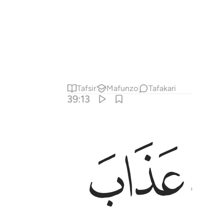
Tafsir
Mafunzo
Tafakari
39:13
ﱗ