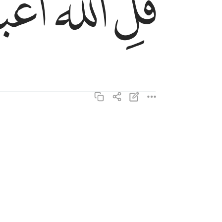
ﱛ
ﱜ
ﱝ
ﱢ
ﱣ
فاعبدوا ما شيتم من دونه قل ان الخاسرين الذين خسر
فَٱعْبُدُوا۟ مَا شِئْتُم مِّن دُونِهِۦ ۗ قُلْ إِنَّ ٱلْخَـٰسِر