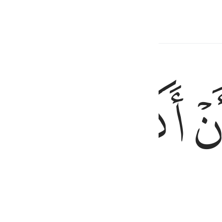
anayohusiana
ﱍ
ﱎ
ﱏ