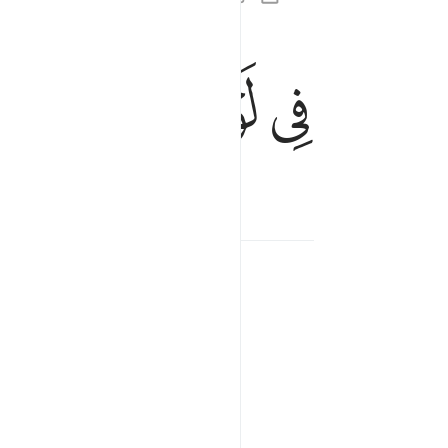
في لوح محفوظ ٢٢
ﳌ
ﳍ
ﳎ
ﳏ
فِى لَوْحٍۢ مَّحْفُوظٍۭ ٢٢