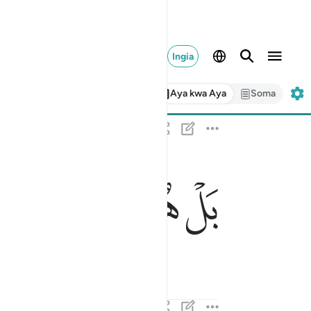
Ingia
Aya kwa Aya
Soma
بل هو قران مجيد ٢١
ﳇ
ﳈ
ﳉ
ﳊ
بَلْ هُوَ قُرْءَانٌۭ مَّجِيدٌۭ ٢١