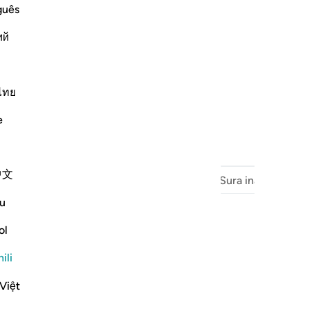
guês
ий
ไทย
e
中文
Sura Iliyotangulia
Mwanzo wa Surah
Sura inayofuata
u
ol
ili
Việt