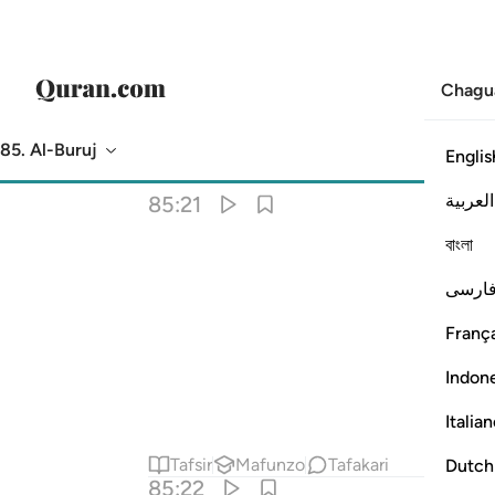
Chagu
85. Al-Buruj
Englis
Tarjuma
: Hakuna kilichochaguliwa
العربية
85:21
বাংলা
ارسی
França
Indon
Italia
Tafsir
Mafunzo
Tafakari
Dutch
85:22