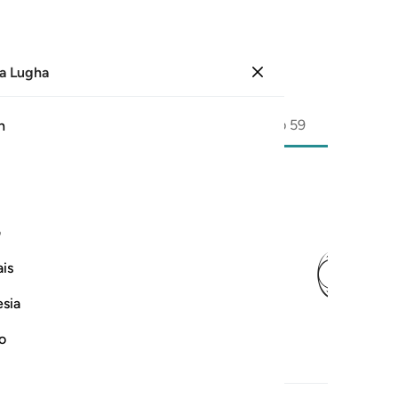
a Lugha
Ingia
Ukurasa
590
Juzuu
30
/
Hizb
59
h
ﳋ
ف
is
esia
no