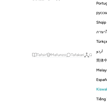
Portu
русск
Shqip
ภาษา
Türkç
اردو
Tafsir
Mafunzo
Tafakari
Qiraat
简体
Melay
Españ
Kiswah
Tiếng 