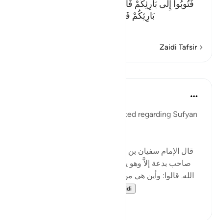
فَتُوبُواْ إِلَى بَارِئِكُمْ فَاقْتُلُواْ أَنفُسَكُمْ ذَلِكُمْ خَيْرٌ لَّكُمْ عِندَ
بَارِئِكُمْ فَتَابَ عَلَيْكُمْ إِنَّهُ هُوَ التَّوَّابُ الرَّحِيمُ
…
Soma Zaidi
Zaidi Tafsir
Mafunzo
Tulayhah Tafsir Translations
miaka 5 iliyopita
·
Kurejelea
aya 7:152
The following report was narrated regarding Sufyan
ibn 'Uyaynah:
[ﻗﺎﻝ الإمام ﺳﻔﻴﺎﻥ ﺑﻦ ﻋﻴﻴﻨﺔ رحمه الله: ' ﻟﻴﺲ ﻓﻲ اﻷﺭﺽ
ﺻﺎﺣﺐ ﺑﺪﻋﺔ ﺇﻻَّ ﻭﻫﻮ ﻳﺠﺪ ﺫﻟَّﺔ ﺗﻐﺸﺎﻩ، ﻗﺎﻝ: ﻭﻫﻲ ﻓﻲ ﻛﺘﺎﺏ
اﻟﻠﻪ. ﻗﺎﻟﻮا: ﻭﺃﻳﻦ ﻫﻲ ﻣﻦ ﻛﺘﺎﺏ اﻟﻠﻪ؟ ﻗﺎﻝ: ﺃﻣﺎ ﺳﻤﻌﺘﻢ ﻗﻮﻟﻪ
ﺗﻌﺎﻟﻰ: {إِنَّ الَّذِينَ اتَّخَذُو...
Tazama zaidi
3
0