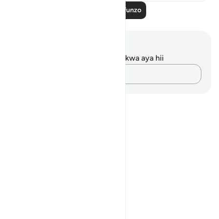
Soma Zaidi Mafunzo
Maelezo na Tafakari
Hakuna tafakari zilizokaguliwa kwa aya hii
Andika Dokezo
Notes
placeholders
close