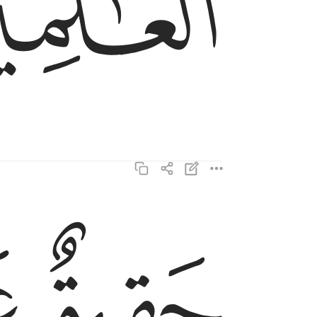
ﳇ
ﱁ
ﱂ
حقيق على ان لا اقول على الله الا الحق قد جيتكم ب
حَقِيقٌ عَلَىٰٓ أَن لَّآ أَقُولَ عَلَى ٱللَّهِ إِلَّا ٱلْحَقَّ ۚ قَدْ جِئْتُك