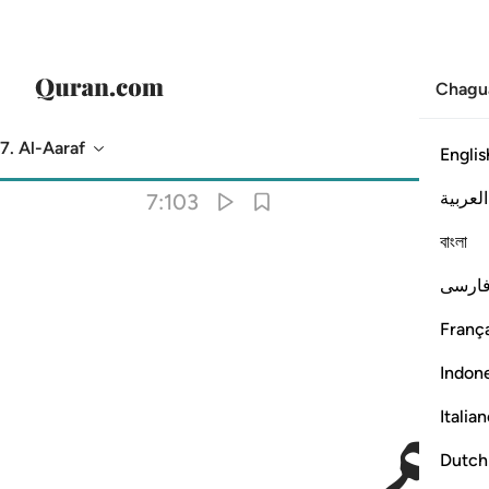
Chagu
7. Al-Aaraf
Englis
Tarjuma
: Hakuna kilichochaguliwa
العربية
7:103
বাংলা
ارسی
َ ١٠٣
França
Indon
Italia
Dutch