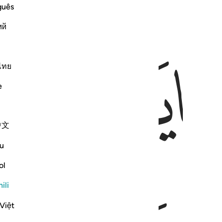
guês
ий
ﲴ
ไทย
e
中文
u
ol
ili
Việt