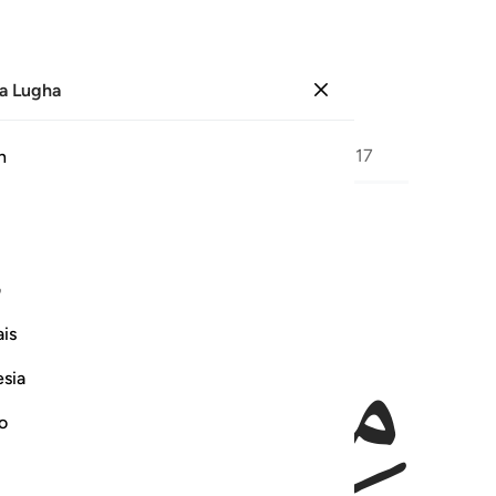
a Lugha
Ingia
Ukurasa
163
Juzuu
9
/
Hizb
17
h
ﲰ
ﲱ
فظلموا بها فانظر كيف كان عاقبة المفسدين ١٠٣
ف
فِرْعَوْنَ وَمَلَإِي۟هِۦ فَظَلَمُوا۟ بِهَا ۖ فَٱنظُرْ كَيْفَ كَانَ عَـٰقِبَةُ ٱلْمُفْسِدِين
is
esia
no