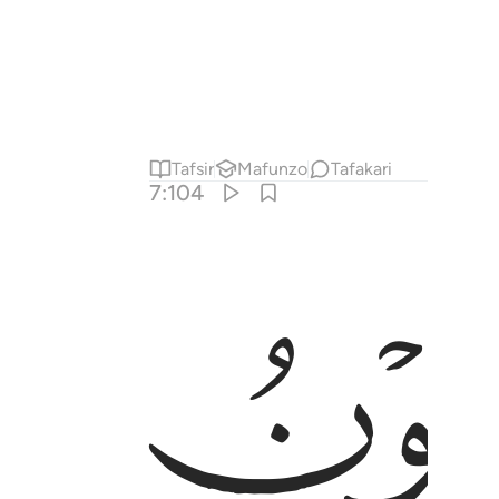
Tafsir
Mafunzo
Tafakari
7:104