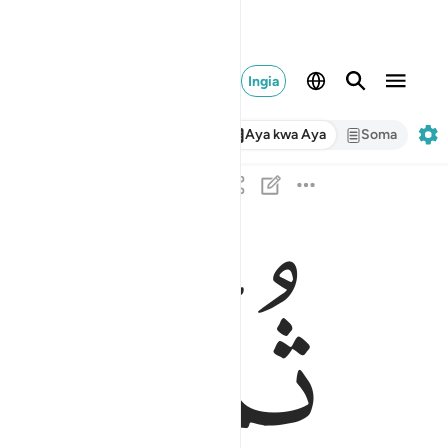
Ingia
Aya kwa Aya
Soma
ﲮ
ﲯ
ثم بعثنا من بعدهم موسى باياتنا الى فرعون ومليه 
ثُمَّ بَعَثْنَا مِنۢ بَعْدِهِم مُّوسَىٰ بِـَٔايَـٰتِنَآ إِلَىٰ 