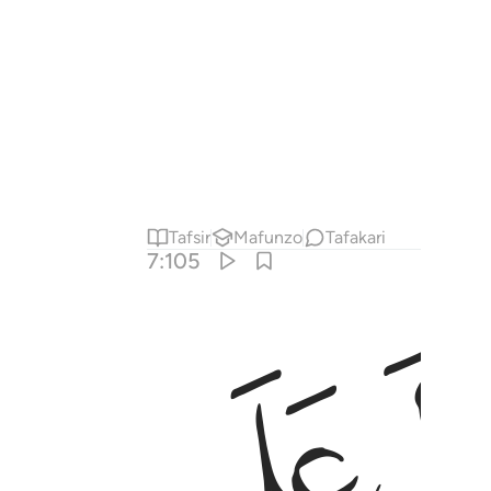
Tafsir
Mafunzo
Tafakari
7:105
ﱆ