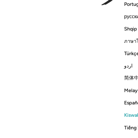
Portu
русск
Shqip
ภาษา
Türkç
اردو
简体
Melay
Españ
Kiswah
Tiếng 