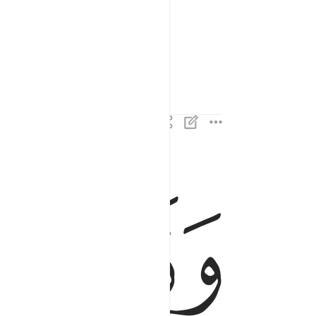
ﳀ
ﳁ
وقال موسى يا فرعون اني رسول من رب العالمين ٠٤
وَقَالَ مُوسَىٰ يَـٰفِرْعَوْنُ إِنِّى رَسُولٌۭ مِّن رَّبِّ ٱلْ