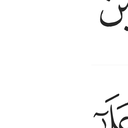
ﳈ
ﱃ
ﱄ
ﱅ
بينة من ربكم فارسل معي بني اسراييل ١٠٥
ُم بِبَيِّنَةٍۢ مِّن رَّبِّكُمْ فَأَرْسِلْ مَعِىَ بَنِىٓ إِسْرَٰٓءِيلَ ١٠٥