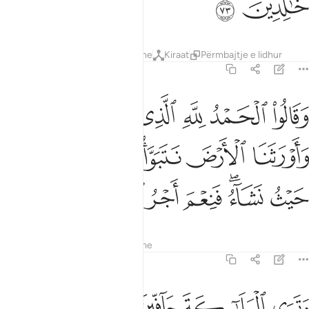
ﲷ
ﲸ
Tefsiret
Mësimet
Reflektime
Kiraat
Përmbajtje e lidhur
39:74
ﲹ
ﲺ
ﲻ
ﲼ
ﲽ
ﲾ
قالوا الحمد لله الذي صدقنا وعده واورثنا الارض نتبوا من الجنة حيث نشا
َقَالُوا۟ ٱلْحَمْدُ لِلَّهِ ٱلَّذِى صَدَقَنَا وَعْدَهُۥ وَأَوْرَثَنَا ٱلْأَرْضَ نَتَبَوَّأ
ﲿ
ﳀ
ﳁ
ﳂ
ﳃ
ﳄ
ﳅﳆ
ﳇ
ﳈ
ﳉ
ﳊ
Tefsiret
Mësimet
Reflektime
39:75
ﱁ
ﱂ
ﱃ
ﱄ
ﱅ
ﱆ
ترى الملايكة حافين من حول العرش يسبحون بحمد ربهم وقضي بينهم بال
َتَرَى ٱلْمَلَـٰٓئِكَةَ حَآفِّينَ مِنْ حَوْلِ ٱلْعَرْشِ يُسَبِّحُونَ بِحَمْدِ رَبِّهِمْ ۖ 