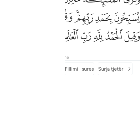
ﱇ
ﱈ
ﱉﱊ
ﱋ
ﱌ
ﱍﱎ
ﱏ
ﱐ
ﱑ
ﱒ
ﱓ
ﱔ
Tefsiret
Mësimet
Reflektime
Surja e mëparshme
Fillimi i sures
Surja tjetër