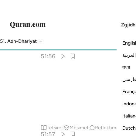
Zgjidh
51. Adh-Dhariyat
Englis
Përkthimi
: Asnjë i zgjedhur
العربية
51:56
বাংলা
ارسی
França
Indon
Italia
Tefsiret
Mësimet
Reflektime
Përm
Dutch
51:57