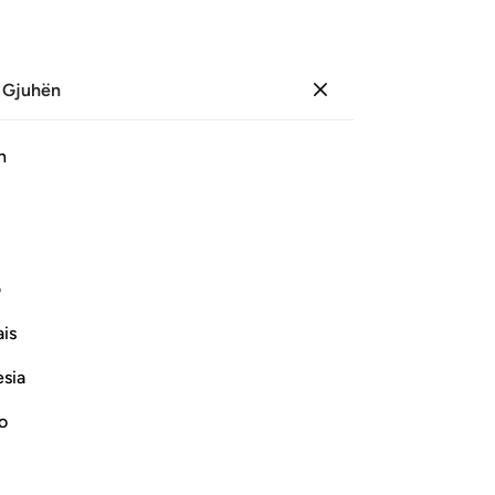
 Gjuhën
Identifikohu
Faqe
523
Xhuz
27
/
Hizb
53
h
ﱧ
ﱨ
ﱩ
ف
is
esia
no
bajtje e lidhur