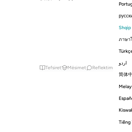
Portu
русск
Shqip
ภาษา
Türkç
اردو
Tefsiret
Mësimet
Reflektime
简体
Melay
Españ
Kiswah
Tiếng 