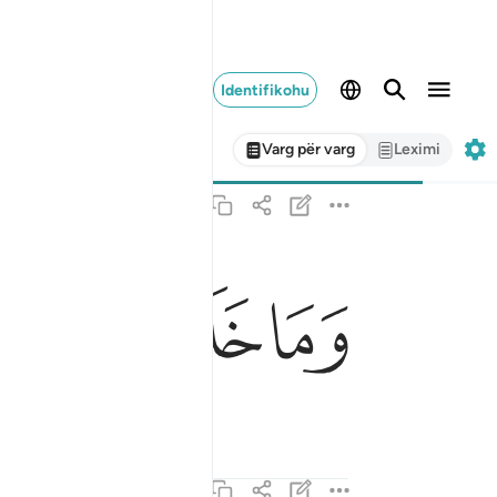
Identifikohu
Varg për varg
Leximi
ﱣ
ﱤ
ﱥ
ﱦ
وما خلقت الجن والانس الا ليعبدون ٥٦
وَمَا خَلَقْتُ ٱلْجِنَّ وَٱلْإِنسَ إِلَّا لِيَعْبُدُونِ ٥٦