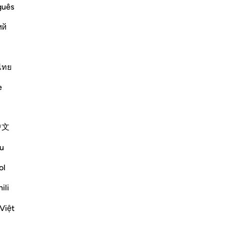
guês
ий
ﱯ
ﱰ
ﱱ
ﱲ
ﱳ
ไทย
e
中文
Lexoni suren e plotë
Vazhdoni
u
ol
ili
Việt