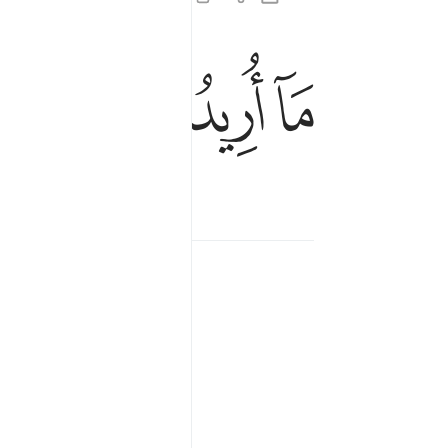
ﱪ
ﱫ
ﱬ
ﱭ
ﱮ
ما اريد منهم من رزق وما اريد ان يطعمون ٥٧
مَآ أُرِيدُ مِنْهُم مِّن رِّزْقٍۢ وَمَآ أُرِيدُ أَن يُطْعِمُونِ ٥٧