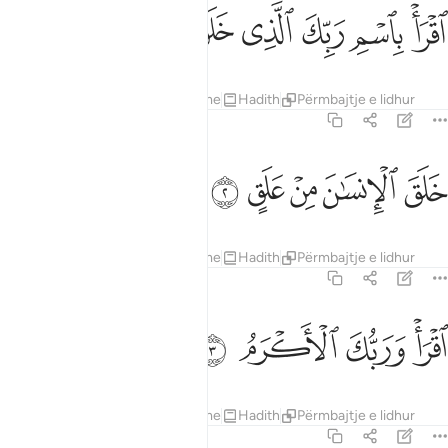
ﲅ
ﲆ
ﲇ
قرا باسم ربك الذي خلق ١
ﲈ
ﲉ
ﲊ
قْرَأْ بِٱسْمِ رَبِّكَ ٱلَّذِى خَلَقَ ١
Tefsiret
Mësimet
Reflektime
Hadith
Përmbajtje e lidhur
96:2
ﲋ
ﲌ
لق الانسان من علق ٢
ﲍ
ﲎ
ﲏ
َلَقَ ٱلْإِنسَـٰنَ مِنْ عَلَقٍ ٢
Tefsiret
Mësimet
Reflektime
Hadith
Përmbajtje e lidhur
96:3
ﲐ
ﲑ
قرا وربك الاكرم ٣
ﲒ
ﲓ
قْرَأْ وَرَبُّكَ ٱلْأَكْرَمُ ٣
Tefsiret
Mësimet
Reflektime
Hadith
Përmbajtje e lidhur
96:4