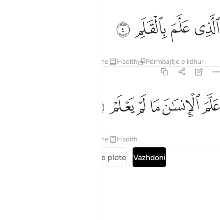
ﲔ
ﲕ
لذي علم بالقلم ٤
ﲖ
ﲗ
لَّذِى عَلَّمَ بِٱلْقَلَمِ ٤
Tefsiret
Mësimet
Reflektime
Hadith
Përmbajtje e lidhur
96:5
ﲘ
ﲙ
ﲚ
لم الانسان ما لم يعلم ٥
ﲛ
ﲜ
ﲝ
َلَّمَ ٱلْإِنسَـٰنَ مَا لَمْ يَعْلَمْ ٥
Tefsiret
Mësimet
Reflektime
Hadith
Lexoni suren e plotë
Vazhdoni