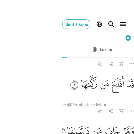
Identifikohu
91. Ash-Shams
Varg për varg
Leximi
Përkthimi
: Asnjë i zgjedhur
91:9
ﱫ
ﱬ
د افلح من زكاها ٩
ﱭ
ﱮ
ﱯ
َدْ أَفْلَحَ مَن زَكَّىٰهَا ٩
Tefsiret
Mësimet
Reflektime
Përmbajtje e lidhur
91:10
ﱰ
ﱱ
قد خاب من دساها ١٠
ﱲ
ﱳ
ﱴ
َقَدْ خَابَ مَن دَسَّىٰهَا ١٠