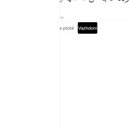
Tefsiret
Mësimet
Reflektime
Lexoni suren e plotë
Vazhdoni