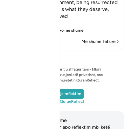
Allah says: ` This punishment, being resurrected
blind, dumb and deaf, is what they deserve,
because they disbelieved
بِـَايَـتِنَآ
(Our Ayat), i.e., Ou
…
Lexo më shumë
Më shumë Tefsirë
Reflektime
Nuk ka reflektim për t'u shfaqur tani - filloni
reflektimin tuaj dhe ruajeni atë privatisht, ose
ndajeni atë me komunitetin QuranReflect.
Shto një reflektim
Vizitoni QuranReflect
Shënime dhe Reflektime
Ju nuk keni asnjë shënim apo reflektim mbi këtë