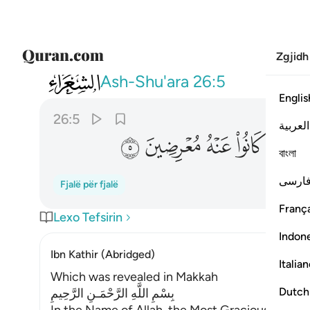
Zgjidh
026
وما ياتيهم من ذكر من الرحمان محدث الا
Ash-Shu'ara
26:5
Englis
26:5
العربية
ﱢ
ﱣ
ﱤ
ﱥ
ﱦ
বাংলা
ارسی
Fjalë për fjalë
França
Lexo Tefsirin
Indon
Ibn Kathir (Abridged)
Italia
Which was revealed in Makkah
Dutch
بِسْمِ اللَّهِ الرَّحْمَـنِ الرَّحِيمِ