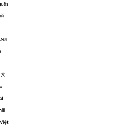
st Merciful.
guês
willed At the beginning of the
ий
he le
…
Lexo më shumë
Më shumë Tefsirë
ไทย
e
ni reflektimin tuaj dhe ruajeni atë
omunitetin QuranReflect.
中文
ktim
eflect
u
ol
ili
Việt