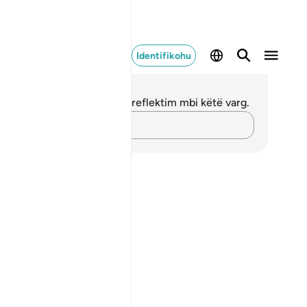
Identifikohu
ënime dhe Reflektime
 nuk keni asnjë shënim apo reflektim mbi këtë varg.
Kap mendimet e tua…