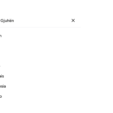
 Gjuhën
Identifikohu
Sh
h
Ju
ﱛ
ﱜ
ﱝ
ﱞ
ﱟ
ﱠ
ﱡ
ف
Vazhdoni Leximin
is
esia
no