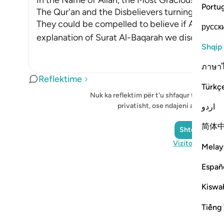
In the Name of Allah, the Most Gracious, the Mo
Portu
The Qur'an and the Disbelievers turning away;
They could be compelled to believe if Allah so 
русск
explanation of Surat Al-Baqarah we discussed t
Shqip
ภาษา
Reflektime
Türkç
Nuk ka reflektim për t'u shfaqur tani - fillo
privatisht, ose ndajeni atë me k
اردو
简体
Shto një refle
Vizitoni QuranR
Melay
Españ
Kiswah
Tiếng 
Notes
placeholders