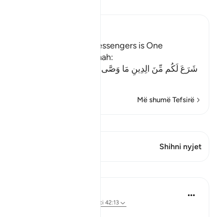
Lexo Tefsirin
Ibn Kathir (Abridged)
The Religion of the Messengers is One
Allah says to this Ummah:
شَرَعَ لَكُم مِّنَ الِدِينِ مَا وَصَّى بِهِ نُوحاً وَالَّذِى أَوْحَيْنَآ إِلَيْكَ
(He (Al
…
Lexo më shumë
Më shumë Tefsirë
Shiko Kiraatin
Ky varg ka 1 Kryqëzime
Shihni nyjet
Reflektime
Hammad Fahim
26 weeks ago
·
Referencimi
ajeti 42:13
وَيَهْدِىٓ إِلَيْهِ مَن يُنِيبُ