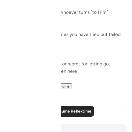
"and guides to Himself whoever turns ˹to Him˺
(42:13)
No matter how many times you have tried but failed
to keep your promise to
Him
No matter your remorse or regret for letting go,
whilst He has always been here
No matter h...
Shiko me shume
24
3
Lexo më shumë Reflektime