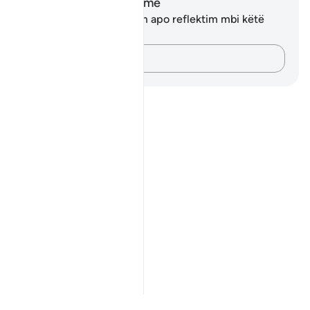
Shënime dhe Reflektime
Ju nuk keni asnjë shënim apo reflektim mbi këtë
varg.
Kap mendimet e tua…
Notes
placeholders
close