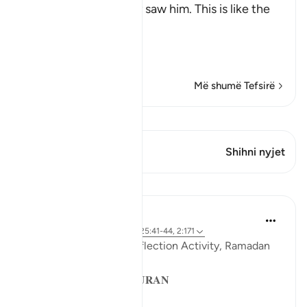
Messenger when they saw him. This is like the
Ayah,
وَإِذَا رَآ
…
Lexo më shumë
Më shumë Tefsirë
Shiko Kiraatin
Ky varg ka 1 Kryqëzime
Shihni nyjet
Mësime
Sohaib Saeed
4 years ago
·
Referencimi
ajeti 25:41-44, 2:171
QuranReflect Group Reflection Activity, Ramadan
1443/2022
𝐏𝐀𝐑𝐀𝐁𝐋𝐄𝐒 𝐈𝐍 𝐓𝐇𝐄 𝐐𝐔𝐑𝐀𝐍