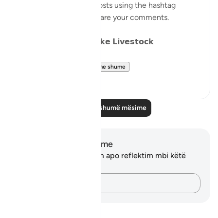
Catch up on previous posts using the hashtag
#Parables
and please share your comments.
𝗗𝗮𝘆 𝟴: 𝗪𝗮𝗻𝗱𝗲𝗿𝗶𝗻𝗴 𝗹𝗶𝗸𝗲 𝗟𝗶𝘃𝗲𝘀𝘁𝗼𝗰𝗸
We have alread...
Shiko me shume
15
15
Lexo më shumë mësime
Shënime dhe Reflektime
Ju nuk keni asnjë shënim apo reflektim mbi këtë
varg.
Kap mendimet e tua…