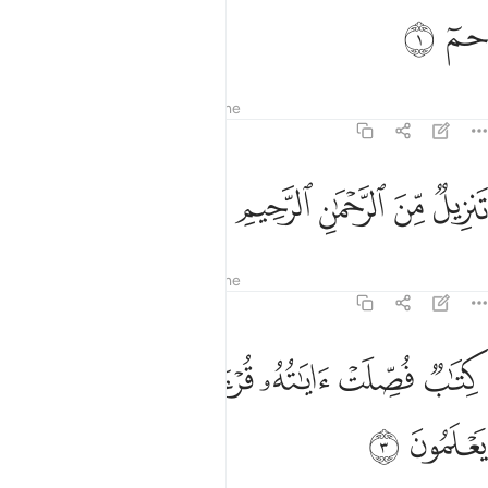
م ١
ﱁ
ﱂ
مٓ ١
Tefsiret
Mësimet
Reflektime
41:2
ﱃ
ﱄ
ﱅ
نزيل من الرحمان الرحيم ٢
ﱆ
ﱇ
َنزِيلٌۭ مِّنَ ٱلرَّحْمَـٰنِ ٱلرَّحِيمِ ٢
Tefsiret
Mësimet
Reflektime
41:3
ﱈ
ﱉ
ﱊ
تاب فصلت اياته قرانا عربيا لقوم يعلمون ٣
ﱋ
ﱌ
ﱍ
ِتَـٰبٌۭ فُصِّلَتْ ءَايَـٰتُهُۥ قُرْءَانًا عَرَبِيًّۭا لِّقَوْمٍۢ يَعْلَمُونَ ٣
ﱎ
ﱏ