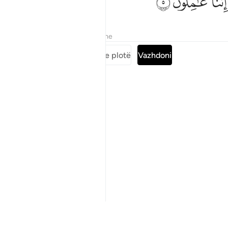
ﱧ
ﱨ
ﱩ
Tefsiret
Mësimet
Reflektime
Lexoni suren e plotë
Vazhdoni