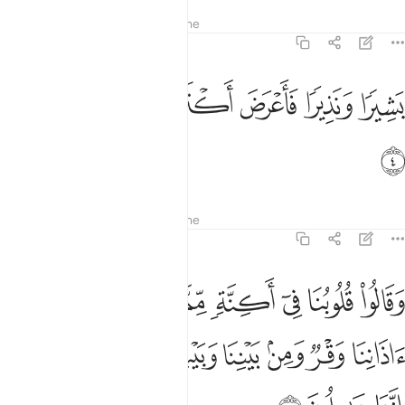
Tefsiret
Mësimet
Reflektime
41:4
ﱐ
ﱑ
ﱒ
ﱓ
شيرا ونذيرا فاعرض اكثرهم فهم لا يسمعون ٤
ﱔ
ﱕ
ﱖ
َشِيرًۭا وَنَذِيرًۭا فَأَعْرَضَ أَكْثَرُهُمْ فَهُمْ لَا يَسْمَعُونَ ٤
ﱗ
Tefsiret
Mësimet
Reflektime
41:5
ﱘ
ﱙ
ﱚ
ﱛ
ﱜ
ﱝ
ﱞ
ﱟ
قالوا قلوبنا في اكنة مما تدعونا اليه وفي اذاننا وقر ومن بيننا وبينك حج
َقَالُوا۟ قُلُوبُنَا فِىٓ أَكِنَّةٍۢ مِّمَّا تَدْعُونَآ إِلَيْهِ وَفِىٓ ءَاذَانِنَا وَقْرٌۭ وَمِنۢ بَيْنِ
ﱠ
ﱡ
ﱢ
ﱣ
ﱤ
ﱥ
ﱦ