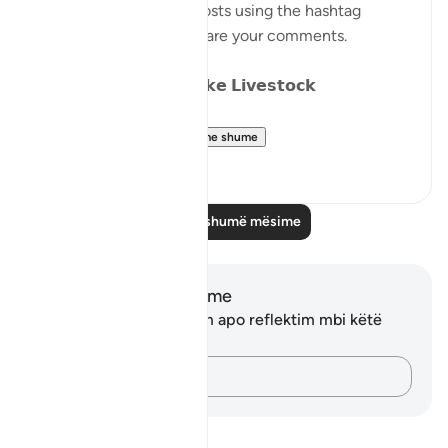
Catch up on previous posts using the hashtag
#Parables
and please share your comments.
𝗗𝗮𝘆 𝟴: 𝗪𝗮𝗻𝗱𝗲𝗿𝗶𝗻𝗴 𝗹𝗶𝗸𝗲 𝗟𝗶𝘃𝗲𝘀𝘁𝗼𝗰𝗸
We have alread...
Shiko me shume
15
15
Lexo më shumë mësime
Shënime dhe Reflektime
Ju nuk keni asnjë shënim apo reflektim mbi këtë
varg.
Kap mendimet e tua…