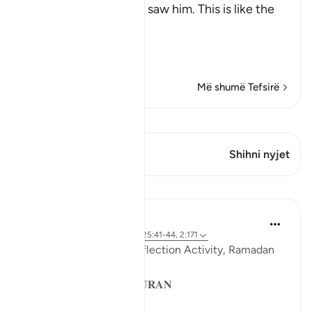
Messenger when they saw him. This is like the
Ayah,
وَإِذَا رَآ
…
Lexo më shumë
Më shumë Tefsirë
Shiko Kiraatin
Ky varg ka 1 Kryqëzime
Shihni nyjet
Mësime
Sohaib Saeed
4 years ago
·
Referencimi
ajeti 25:41-44, 2:171
QuranReflect Group Reflection Activity, Ramadan
1443/2022
𝐏𝐀𝐑𝐀𝐁𝐋𝐄𝐒 𝐈𝐍 𝐓𝐇𝐄 𝐐𝐔𝐑𝐀𝐍