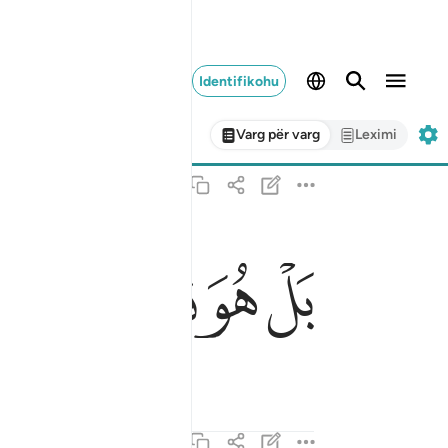
Identifikohu
Varg për varg
Leximi
بل هو قران مجيد ٢١
ﳇ
ﳈ
ﳉ
ﳊ
بَلْ هُوَ قُرْءَانٌۭ مَّجِيدٌۭ ٢١