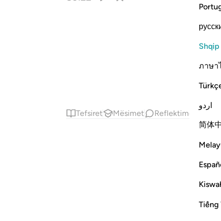
Portu
русск
Shqip
ภาษา
Türkç
اردو
Tefsiret
Mësimet
Reflektime
Kiraa
简体
Melay
Españ
Kiswah
Tiếng 