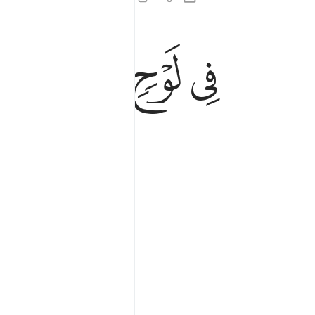
في لوح محفوظ ٢٢
ﳌ
ﳍ
ﳎ
ﳏ
فِى لَوْحٍۢ مَّحْفُوظٍۭ ٢٢