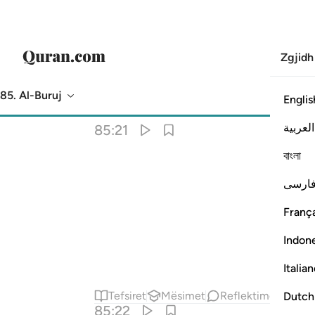
Zgjidh
85. Al-Buruj
Englis
Përkthimi
: Asnjë i zgjedhur
العربية
85:21
বাংলা
ارسی
França
Indon
Italia
Tefsiret
Mësimet
Reflektime
Dutch
85:22