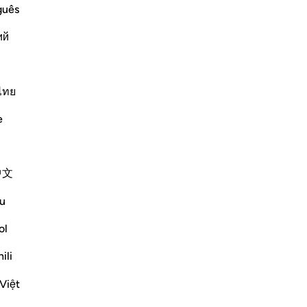
guês
ий
ไทย
e
t
中文
Surja e mëparshme
Fillimi i sures
Surja tjetër
u
ol
ili
Việt