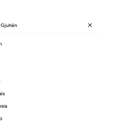
 Gjuhën
Identifikohu
Faqe
590
Xhuz
30
/
Hizb
59
h
ﳋ
ف
is
esia
no