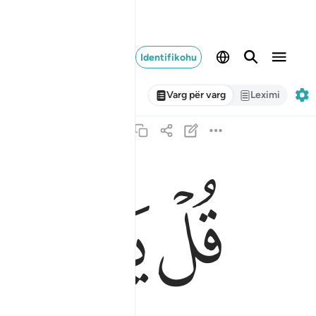
Identifikohu
Varg për varg
Leximi
ﳏ
ﳐ
قل يا عباد الذين امنوا اتقوا ربكم للذين احسنوا ف
قُلْ يَـٰعِبَادِ ٱلَّذِينَ ءَامَنُوا۟ ٱتَّقُوا۟ رَبَّكُمْ ۚ لِلَّذِينَ