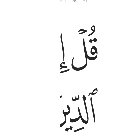
ﱁ
ﱂ
ﱃ
قل اني امرت ان اعبد الله مخلصا له الدين ١١
قُلْ إِنِّىٓ أُمِرْتُ أَنْ أَعْبُدَ ٱللَّهَ مُخْلِصًۭا لَّهُ ٱ
ﱉ
ﱊ