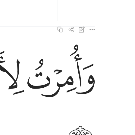
ﱋ
ﱌ
وامرت لان اكون اول المسلمين ١٢
وَأُمِرْتُ لِأَنْ أَكُونَ أَوَّلَ ٱلْمُسْلِمِينَ ١٢