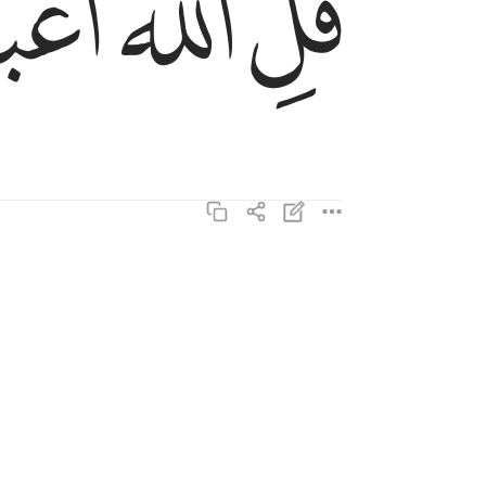
ﱛ
ﱜ
ﱝ
ﱢ
ﱣ
فاعبدوا ما شيتم من دونه قل ان الخاسرين الذين خسر
فَٱعْبُدُوا۟ مَا شِئْتُم مِّن دُونِهِۦ ۗ قُلْ إِنَّ ٱلْخَـٰسِر