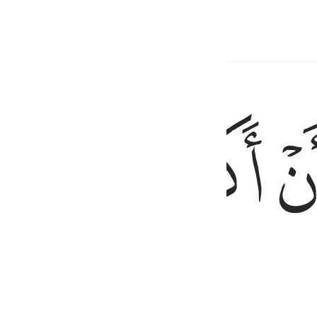
bajtje e lidhur
ﱍ
ﱎ
ﱏ