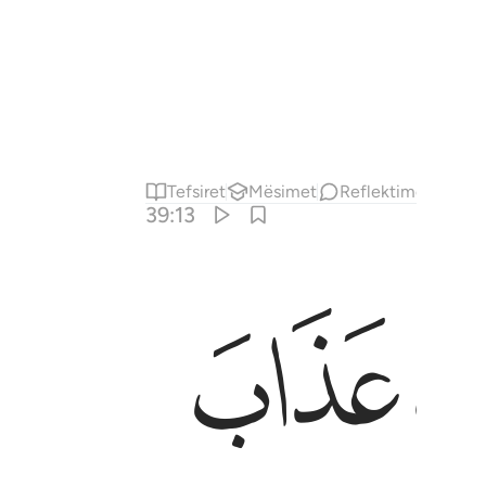
Tefsiret
Mësimet
Reflektime
39:13
ﱗ