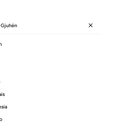
 Gjuhën
Identifikohu
Faqe
459
Xhuz
23
/
Hizb
46
h
ﳑ
ﳒ
ي هاذه الدنيا حسنة وارض الله واسعة انما يوفى الصابرون اجرهم بغير حس
ف
 أَحْسَنُوا۟ فِى هَـٰذِهِ ٱلدُّنْيَا حَسَنَةٌۭ ۗ وَأَرْضُ ٱللَّهِ وَٰسِعَةٌ ۗ إِنَّمَا يُوَفَّى ٱلصّ
is
esia
no