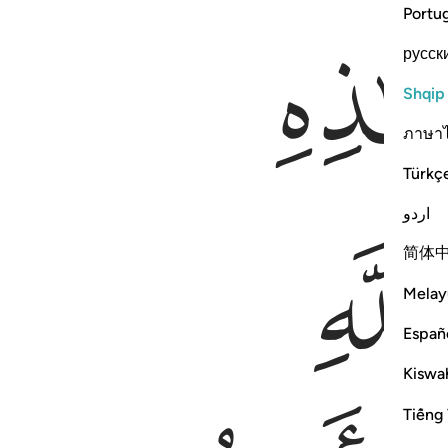
Portu
русск
Shqip
ภาษา
Türkç
ﳞ
اردو
简体
Melay
Españ
Kiswah
Tiếng 