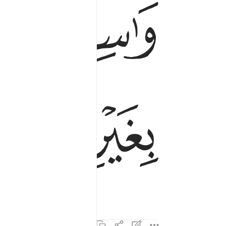
ﳟﳠ
ﳡ
ﳥ
ﳦ