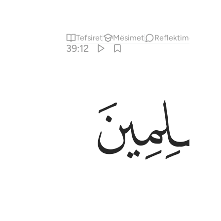
Tefsiret
Mësimet
Reflektime
Përm
39:12