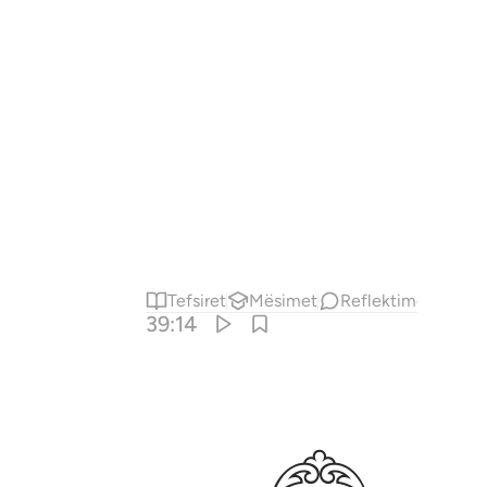
Tefsiret
Mësimet
Reflektime
39:14