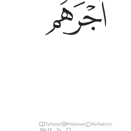
ﳤ
Tefsiret
Mësimet
Reflektime
Përm
39:11