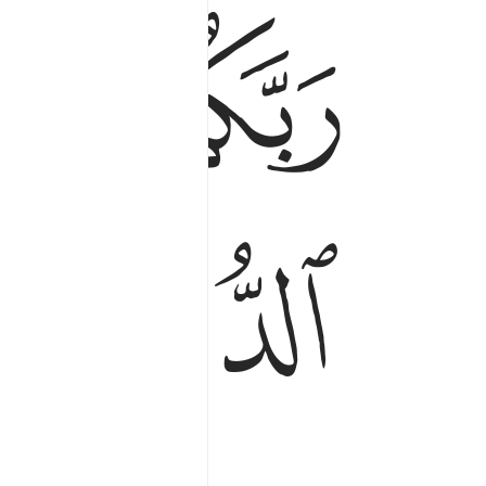
ﳔﳕ
ﳖ
ﳚ
ﳛ