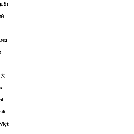
ﳗ
ﳘ
ﳙ
guês
ий
ไทย
e
ﳜ
ﳝ
中文
u
ol
ili
Việt