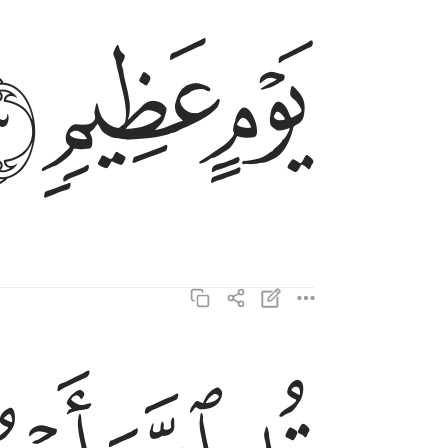
ﱘ
ﱙ
ﱚ
قل الله اعبد مخلصا له ديني ١٤
قُلِ ٱللَّهَ أَعْبُدُ مُخْلِصًۭا لَّهُۥ دِينِى ١٤