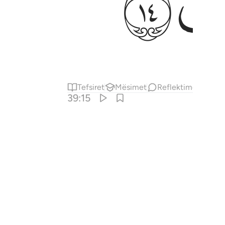
ﱡ
Tefsiret
Mësimet
Reflektime
39:15
ﱨ
ﱩ
 هُوَ ٱلْخُسْرَانُ ٱلْمُبِينُ ١٥