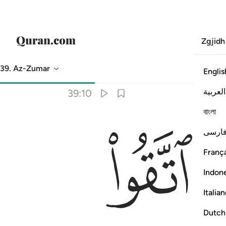
Zgjidh
39. Az-Zumar
Englis
Përkthimi
: Asnjë i zgjedhur
العربية
39:10
বাংলা
ﳓ
اب ١٠
ارسی
َـٰبِرُونَ أَجْرَهُم بِغَيْرِ حِسَابٍۢ ١٠
França
Indon
Italia
Dutch