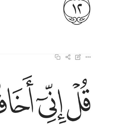
ﱐ
ﱑ
ﱒ
ﱓ
قل اني اخاف ان عصيت ربي عذاب يوم عظيم ١٣
قُلْ إِنِّىٓ أَخَافُ إِنْ عَصَيْتُ رَبِّى عَذَابَ يَوْمٍ عَظِيمٍۢ ١٣