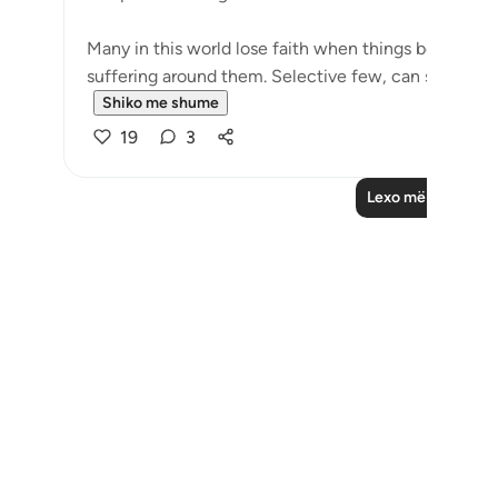
Many in this world lose faith when things become di
suffering around them. Selective few, can see that tri
Shiko me shume
19
3
Lexo më shumë Re
Notes
placeholders
close