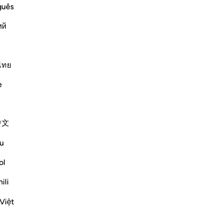
guês
ий
ไทย
e
 repentance, nor do they learn a
…
中文
Më shumë Tefsirë
u
ol
ili
ly Merciful,
Việt