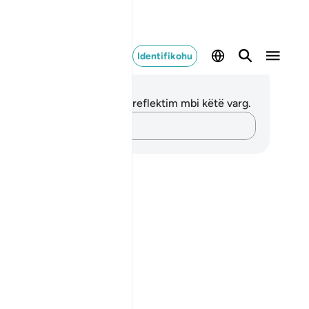
Identifikohu
ënime dhe Reflektime
 nuk keni asnjë shënim apo reflektim mbi këtë varg.
Kap mendimet e tua…