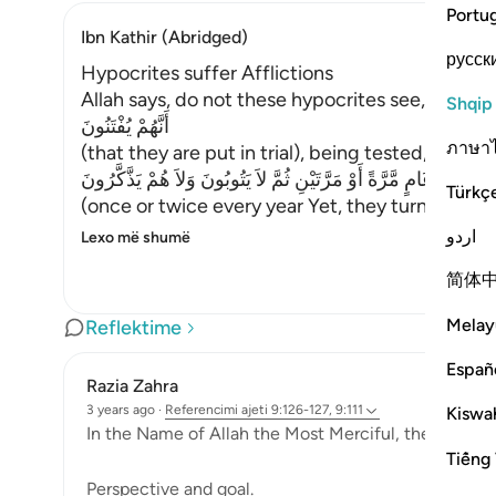
Portu
Ibn Kathir (Abridged)
русск
Hypocrites suffer Afflictions
Allah says, do not these hypocrites see,
Shqip
أَنَّهُمْ يُفْتَنُونَ
ภาษา
(that they are put in trial), being tested,
فِى كُلِّ عَامٍ مَّرَّةً أَوْ مَرَّتَيْنِ ثُمَّ لاَ يَتُوبُونَ وَلاَ هُمْ يَذَّكَّرُونَ
Türkç
(once or twice every year Yet, they turn not in
اردو
Lexo më shumë
简体
Melay
Reflektime
Españ
Razia Zahra
3 years ago
·
Referencimi
ajeti 9:126-127, 9:111
Kiswah
In the Name of Allah the Most Merciful, the Especial
Tiếng 
Perspective and goal.