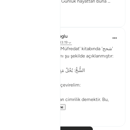
anlamında kullanılmıştır. Günlük hayattan buna ...
Shiko me shume
2
1
Muhammet Elbir Habiboglu
2 years ago
·
Referencimi
ajeti 33:19
Rağıb el-İsfahani'nin 'el-Müfredat' kitabında 'شحح'
(şuhh) kelimesinin anlamı şu şekilde açıklanmıştır:
الشُّحُّ: بُخْلٌ مَعَ حِرْصٍ، وهو أَبْلَغُ مِنَ البُخْلِ
Bu açıklamayı Türkçeye çevirelim:
'Şuhh: Hırs ile birlikte olan cimrilik demektir. Bu,
sadece ci...
Shiko me shume
1
1