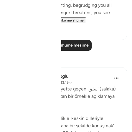
ever take part in the fighting, begrudging you all
help. But then, when danger threatens, you see
them looking to yo...
Shiko me shume
0
0
Lexo më shumë mësime
Reflektime
Muhammet Elbir Habiboglu
2 years ago
·
Referencimi
ajeti 33:19
Tabii, Ahzab Suresi 19. ayette geçen 'سلق' (salaka)
kelimesini günlük hayattan bir örnekle açıklamaya
çalışayım.
Bu ayette kelime, genellikle 'keskin dilleriyle
incitmek' veya 'sert ve kaba bir şekilde konuşmak'