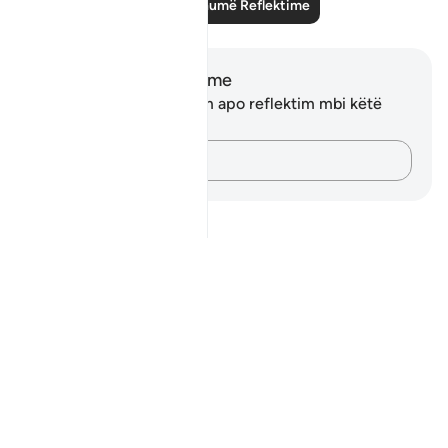
Lexo më shumë Reflektime
Shënime dhe Reflektime
Ju nuk keni asnjë shënim apo reflektim mbi këtë
varg.
Kap mendimet e tua…
Notes
placeholders
close