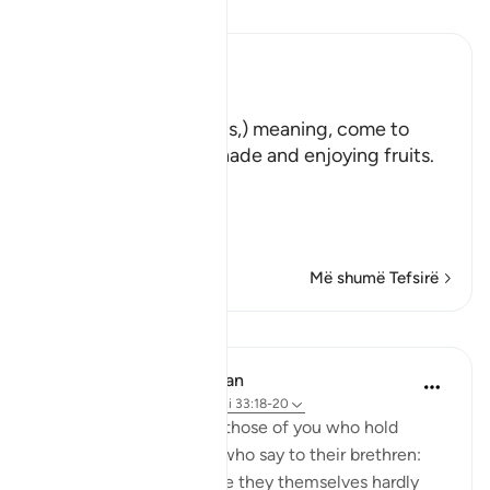
Lexo Tefsirin
Ibn Kathir (Abridged)
هَلُمَّ إِلَيْنَا
(Come here towards us,) meaning, come to
where we are in the shade and enjoying fruits.
But in spite of that,
وَلاَ يَأْتُونَ الْب
…
Lexo më shumë
Më shumë Tefsirë
Mësime
In the Shade of the Quran
31 weeks ago
·
Referencimi
ajeti 33:18-20
God is indeed aware of those of you who hold
others back; and those who say to their brethren:
'Come and join us,' while they themselves hardly