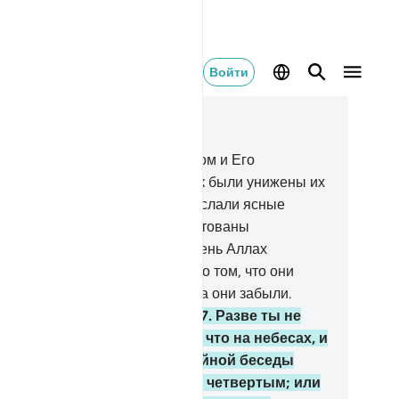
Войти
тать в контексте
ва 58, Страница 543, Джуз 28
Те, которые враждуют с Аллахом и Его
сланником, будут унижены, как были унижены их
едшественники. Мы уже ниспослали ясные
амения, а для неверующих уготованы
изительные мучения.
6
.
В тот день Аллах
скресит их всех и поведает им о том, что они
вершили. Аллах исчислил это, а они забыли.
лах - Свидетель всякой вещи.
7
.
Разве ты не
аешь, что Аллаху ведомо то, что на небесах, и
, что на земле? Не бывает тайной беседы
жду тремя, чтобы Он не был четвертым; или