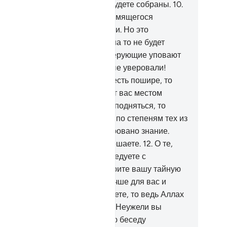
йтесь Аллаха, к Которому вы будете собраны.
10
.
йная беседа - от дьявола, стремящегося
ечалить тех, которые уверовали. Но это
сколько не повредит им, если на то не будет
изволения Аллаха. Пусть же верующие уповают
лько на Аллаха.
11
.
О те, которые уверовали!
гда вас просят на собраниях сесть пошире, то
дитесь пошире, и Аллах одарит вас местом
осторным. Когда же вам велят подняться, то
днимайтесь. Аллах возвышает по степеням тех из
с, кто уверовал, и тех, кому даровано знание.
лах ведает о том, что вы совершаете.
12
.
О те,
торые уверовали! Если вы беседуете с
сланником в тайне, то предварите вашу тайную
седу милостыней. Так будет лучше для вас и
ще. Но если вы ничего не найдете, то ведь Аллах
Прощающий, Милосердный.
13
.
Неужели вы
ялись предварять вашу тайную беседу