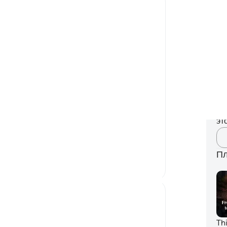
ми
A Siddiqui
пр
6 лет назад
·
айа 52:48, 36:12, 20:46, 57:4, 50:16, 5
вы
Ссылка
8:7
По
A beautiful excerpt from Khurram Murad's
со
'Way To The Quran':
-
Ru
'You must remain alive to the reality that,
while you are reading the Qur'an, you are
За
in the very presence of Him who has sent
У 
эт
these words to you. For, Allah is always
with you, wherever you are, wh...
Узнать больше
Пл
22
0
tareq abed
7 лет назад
·
Ссылка
айа 5:73, 58:7
Look at the amazing precision in the
Th