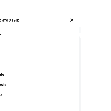
ите язык
Войти
Чи
h
Гла
5
.
ﱁ
ﱂ
ﱃ
ﱄ
ﱅ
ﱆ
ﱇ
ﱈ
По
пр
ﱑ
ﱒ
ﱓ
ﱔ
ﱕ
ﱖ
ﱗ
зн
ف
ун
is
во
ﱟ
ﱠ
ﱡ
ﱢ
ﱣ
ﱤ
ﱥﱦ
со
esia
Ал
ﱯ
ﱰ
ﱱ
ﱲ
ﱳ
зн
no
то
о на небесах, и то, что на земле? Не
ме
Он не был четвертым; или между