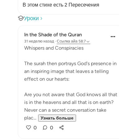
В этом стихе есть 2 Пересечения
Уроки
In the Shade of the Quran
31 неделю назад
·
Ссылка
айа 58:7
Whispers and Conspiracies
The surah then portrays God's presence in
an inspiring image that leaves a telling
effect on our hearts:
Are you not aware that God knows all that
is in the heavens and all that is on earth?
Never can a secret conversation take
plac...
Узнать больше
0
0