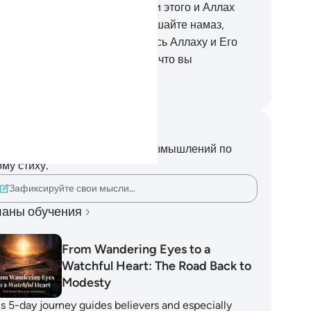
лостыней? Если вы не сделали этого и Аллах
инял ваше покаяние, то совершайте намаз,
плачивайте закят и повинуйтесь Аллаху и Его
сланнику. Аллах ведает о том, что вы
вершаете.
ssian Translation ( Elmir Kuliev )
метки и размышления
вас нет никаких заметок или размышлений по
ому стиху.
Зафиксируйте свои мысли…
аны обучения
From Wandering Eyes to a
Watchful Heart: The Road Back to
Modesty
is 5-day journey guides believers and especially