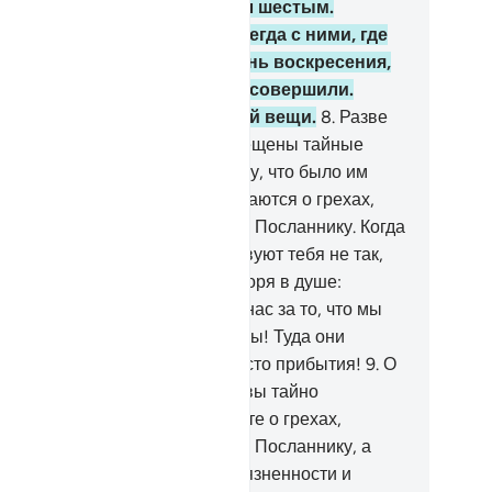
жду пятью, чтобы Он не был шестым.
льше их или меньше - Он всегда с ними, где
 они ни были. А потом, в День воскресения,
 поведает им о том, что они совершили.
истину, Аллах знает о всякой вещи.
8
.
Разве
 не видел тех, кому были запрещены тайные
седы. Они возвращаются к тому, что было им
прещено, и тайно переговариваются о грехах,
сягательстве и неповиновении Посланнику. Когда
и приходят к тебе, то приветствуют тебя не так,
к приветствует тебя Аллах, говоря в душе:
очему бы Аллаху не наказать нас за то, что мы
ворим?». Довольно с них Геенны! Туда они
падут, и как же скверно это место прибытия!
9
.
О
, которые уверовали! Если уж вы тайно
реговариваетесь, то не говорите о грехах,
сягательстве и неповиновении Посланнику, а
ворите о благочестии и богобоязненности и