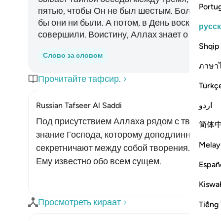
Portu
пятью, чтобы Он не был шестым. Больше их 
бы они ни были. А потом, в День воскресения
русс
совершили. Воистину, Аллах знает о всякой
Shqip
Слово за словом
ภาษา
Прочитайте тафсир.
Türkç
اردو
Russian Tafseer Al Saddi
Под присутствием Аллаха рядом с творени
简体
знание Господа, которому доподлинно извес
Melay
секретничают между собой творения. Именн
Ему известно обо всем сущем.
Españ
Kiswah
Просмотреть кираат
Tiếng 