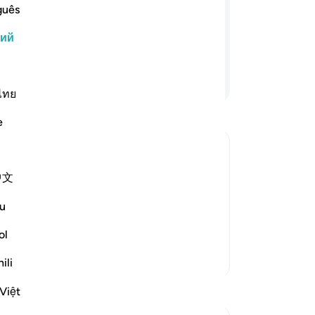
ме
guês
или меньше - Он всегда с ними, где
Бо
, Он поведает им о том, что они
кий
бы
 вещи.
Он
Во
Продолжить чтение
ты
ไทย
бе
e
за
по
он
ями понимается всеобъемлющее
中文
ка
тно все, о чем переговариваются и
«П
u
о поэтому Всевышний сказал, что
го
по
ol
те
Больше тафсиров
ili
пе
по
Việt
го