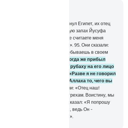
Читать в контексте
Глава 12, Страница 247, Джуз 13
94
.
Как только караван покинул Египет, их отец
сказал: «Воистину, я чувствую запах Йусуфа
(Иосифа), если только вы не считаете меня
выжившим из ума стариком».
95
.
Они сказали:
«Клянемся Аллахом, ты пребываешь в своем
старом заблуждении».
96
.
Когда же прибыл
добрый вестник, накинул рубаху на его лицо
и тот прозрел, он сказал: «Разве я не говорил
вам, что мне известно от Аллаха то, чего вы
не знаете?».
97
.
Они сказали: «Отец наш!
Попроси прощения нашим грехам. Воистину, мы
были грешниками».
98
.
Он сказал: «Я попрошу
моего Господа простить вас, ведь Он -
Прощающий, Милосердный».
-
Russian Translation ( Elmir Kuliev )