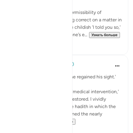
💭 This verse indicates the permissibility of
reminding others of you being correct on a matter in
the past. This differs from the childish 'I told you so,'
that is used simply to boost one’s e...
Узнать больше
8
0
When the Stars Prostrated
5 лет назад
·
Ссылка
айа 12:96
'He laid it over his face, and he regained his sight.'
💭 In an instant, and without 'medical intervention,'
Ya‘qūb (as) had his eyesight restored. I vividly
remember first pausing at the hadith in which the
Prophet Muhammad ﷺ returned the nearly
detached eye...
Узнать больше
0
0