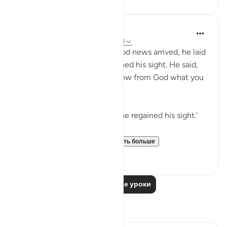
Mohammad Elshinawy
5 лет назад
·
Ссылка
айа 12:96, 16:78
Then, when the bearer of good news arrived, he laid
it over his face, and he regained his sight. He said,
'Did I not say to you that I know from God what you
do not know?' [12:96]
'He laid it over his face, and he regained his sight.'
💭 In an instant, and w...
Узнать больше
23
1
Читать другие уроки
Размышления