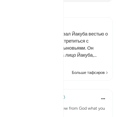
Прочитайте тафсир.
Russian Tafseer Al Saddi
Вскоре посланец обрадовал Йакуба вестью о
том, что ему предстоит встретиться с
Йусуфом и остальными сыновьями. Он
бросил рубаху Йусуфа на лицо Йакуба,…
Читать далее
Больше тафсиров
Уроки
When the Stars Prostrated
4 года назад
·
Ссылка
айа 12:96
'Did I not say to you that I know from God what you
do not know?'