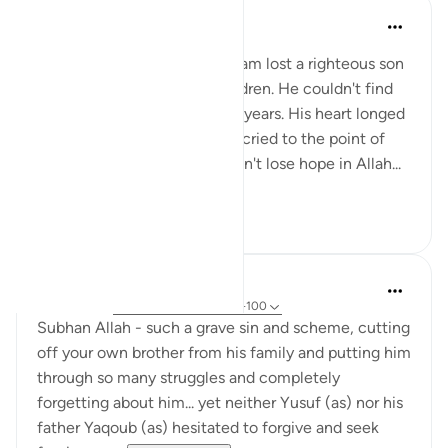
Rabia Jahan
6 лет назад
·
Ссылка
айа 12:96
Sayyaduna Yaqub Alayhis salam lost a righteous son
in the hands of his other children. He couldn't find
any trace of him for so many years. His heart longed
for his dear son so much. He cried to the point of
losing his eyesight but he didn't lose hope in Allah...
Узнать больше
2
2
Amer Abbas
6 лет назад
·
Ссылка
айа 12:5, 12:90-100
Subhan Allah - such a grave sin and scheme, cutting
off your own brother from his family and putting him
through so many struggles and completely
forgetting about him... yet neither Yusuf (as) nor his
father Yaqoub (as) hesitated to forgive and seek