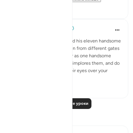
0
0
When the Stars Prostrated
5 лет назад
·
Ссылка
айа 12:67
💭 Prophet Ya‘qūb (as) advised his eleven handsome
sons to enter the foreign town from different gates
lest they be spotted together as one handsome
string of siblings. Lay low, he implores them, and do
not cause others to strain their eyes over your
beauty an...
Узнать больше
0
0
Читать другие уроки
Размышления