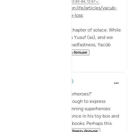
3 года назад
·
Ссылка
айа 12:86-87, 12:83-84, 12:67
Posted on:
https://reflectingon.life/articles/yacub-
and-solace-with-allah-during-loss
Surat Yusuf is known as the chapter of solace. While
the protagonist in this story is Yusuf (as), and we
learn so much through his steadfastness, Yacūb
teaches us solace wi...
Узнать больше
24
2
When the Stars Prostrated
5 лет назад
·
Ссылка
айа 12:67
💭 'Why do children love superheroes?'
Ever since my son was old enough to express
interest in cartoons, cape-donning superheroes
have taken an honorary residence in his toy box and
featured in all of his coloring books. Perhaps this
obsession is symbolic of a...
Узнать больше