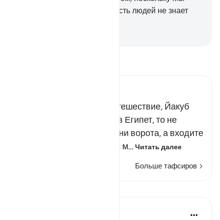
научили его, но большая часть людей не знает
этого.
-
Russian Translation ( Elmir Kuliev )
Прочитайте тафсир.
Russian Tafseer Al Saddi
Отправляя сыновей в путешествие, Йакуб
сказал: «Когда приедете в Египет, то не
входите в город через одни ворота, а входите
через разные ворота. Вас м…
Читать далее
Больше тафсиров
Уроки
J Yousef