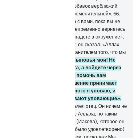
нашего брата и получим вдобавок верблюжий
вьюк. Эта мера не будет обременительной».
66
.
Он сказал: «Я не отпущу его с вами, пока вы не
поклянетесь Аллахом, что непременно вернетесь
с ним, если только вы не попадете в окружение».
Когда же они поклялись ему, он сказал: «Аллах
является Попечителем и Хранителем того, что мы
сказали».
67
.
Он сказал: «Сыновья мои! Не
входите через одни ворота, а войдите через
разные. Я ничем не смогу помочь вам
вопреки воле Аллаха. Решение принимает
только Аллах. На Него одного я уповаю, и
пусть только на Него уповают уповающие».
68
.
Они вошли так, как им велел отец. Он ничем не
мог помочь им вопреки воле Аллаха, но таким
было желание души Йакуба (Иакова), которое он
удовлетворил (или которое было удовлетворено).
Воистину, он обладал знанием, поскольку Мы