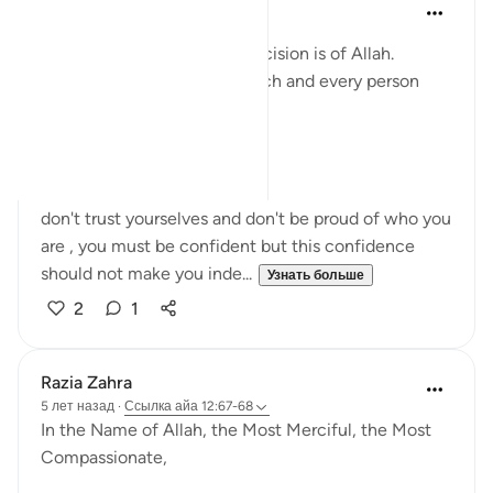
Saaniya Nerekar
2 года назад
·
Ссылка
айа 12:67
At the end of the day the decision is of Allah.
this makes us realize that each and every person
must be good to Allah.
Trust Allah.
don't trust yourselves and don't be proud of who you
are , you must be confident but this confidence
should not make you inde...
Узнать больше
2
1
Razia Zahra
5 лет назад
·
Ссылка
айа 12:67-68
In the Name of Allah, the Most Merciful, the Most
Compassionate,