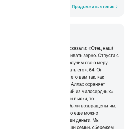
Слово за словом
Продолжить чтение
Читать в контексте
Глава 12, Страница 243, Джуз 13
63
.
Вернувшись к отцу, они сказали: «Отец наш!
Нам не будут больше отмеривать зерно. Отпусти с
нами нашего брата, и мы получим свою меру.
Воистину, мы будем оберегать его».
64
.
Он
сказал: «Неужели я доверю его вам так, как
доверил прежде его брата? Аллах охраняет
лучше. Он - Милосерднейший из милосердных».
65
.
Когда они развязали свои вьюки, то
обнаружили, что их деньги были возвращены им.
Они сказали: «Отец наш! Что еще можно
пожелать? Нам вернули наши деньги. Мы
обеспечим пропитанием наши семьи, сбережем