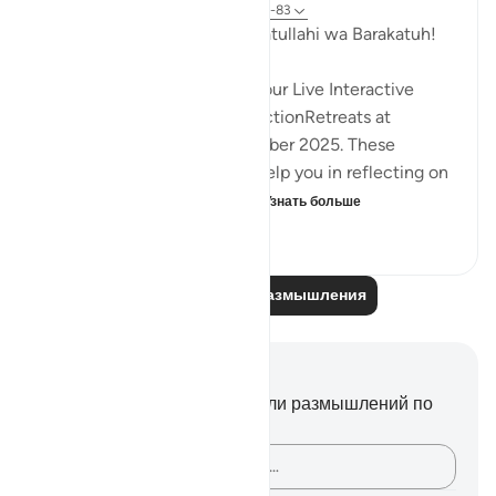
33 недели назад
·
Ссылка
айа 36:50-83
Assalamu Alaikum wa Rahmatullahi wa Barakatuh!
InshaAllah we will continue our Live Interactive
Reflection Workshops-ReflectionRetreats at
2:30pm (GMT)/ 20th December 2025. These
workshops are designed to help you in reflecting on
the Quran more effectivel...
Узнать больше
12
3
1 175
Читайте другие размышления
Заметки и размышления
У вас нет никаких заметок или размышлений по
этому стиху.
Зафиксируйте свои мысли…