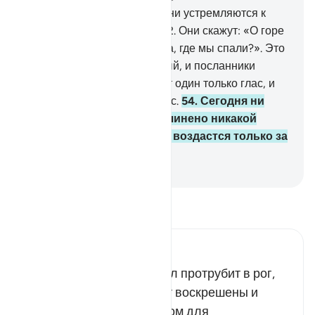
51
.
Протрубят в Рог, и вот они устремляются к
своему Господу из могил.
52
.
Они скажут: «О горе
нам! Кто поднял нас с места, где мы спали?». Это
- то, что обещал Милостивый, и посланники
говорили правду».
53
.
Будет один только глас, и
все они будут собраны у Нас.
54
.
Сегодня ни
одной душе не будет причинено никакой
несправедливости, и вам воздастся только за
то, что вы совершали.
-
Russian Translation ( Elmir Kuliev )
Прочитайте тафсир.
Russian Tafseer Al Saddi
Как только ангел Исрафил протрубит в рог,
все люди и джинны будут воскрешены и
предстанут перед Аллахом для