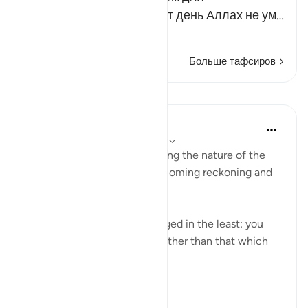
справедливого суда. В тот день Аллах не ум…
Читать далее
Больше тафсиров
Уроки
In the Shade of the Quran
31 неделю назад
·
Ссылка
айа 36:54
The supreme decree explaining the nature of the
moment as well as the forthcoming reckoning and
reward is announced to all:
"Today, no one shall be wronged in the least: you
will be requited for nothing other than that which
you did in life." (Verse 54)
The ...
Узнать больше