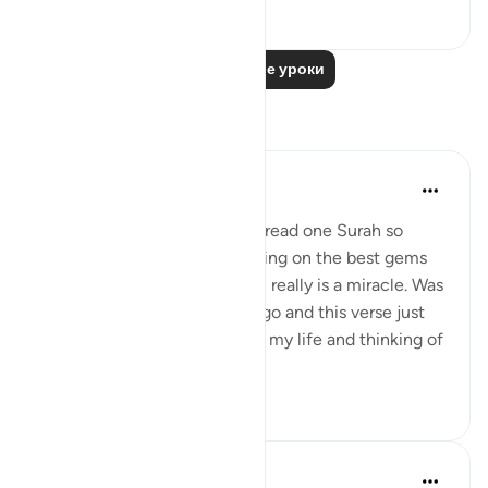
0
0
293
Читать другие уроки
Размышления
Omodara Jellilah Adediran
5 лет назад
·
Ссылка
айа 36:54
Isn't it amazing how you can read one Surah so
many times and keep stumbling on the best gems
every single time? The Quran really is a miracle. Was
reading this Surah not long ago and this verse just
stuck with me. Reflecting on my life and thinking of
all th...
Узнать больше
19
5
424
Hammad Fahim