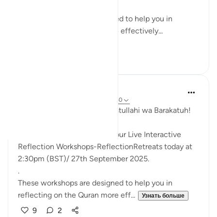
These workshops are designed to help you in
reflecting on the Quran more effectively...
Узнать больше
4
3
Hammad Fahim
45 недель назад
·
Ссылка
айа 36:1-50
Assalamu Alaikum wa Rahmatullahi wa Barakatuh!
InshaAllah we will continue our Live Interactive
Reflection Workshops-ReflectionRetreats today at
2:30pm (BST)/ 27th September 2025.
.
These workshops are designed to help you in
reflecting on the Quran more eff...
Узнать больше
9
2