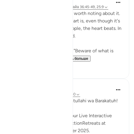
Sirotum Daud
29 недель назад
·
Ссылка
сура 36 и айа 36:45-49, 25:9
The heart. There's something worth noting about it.
The thing about about the heart is, even though it's
hidden from the sights of people, the heart beats. In
other words, it makes a sound.
{ But when it is said to them, "Beware of what is
before you and what...
Узнать больше
8
0
Hammad Fahim
35 недель назад
·
Ссылка
айа 36:1-50
Assalamu Alaikum wa Rahmatullahi wa Barakatuh!
InshaAllah we will continue our Live Interactive
Reflection Workshops-ReflectionRetreats at
2:30pm (GMT)/ 6th December 2025.