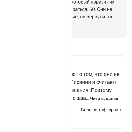
кроме одного только гласа, который поразит их
тогда, когда они будут препираться.
50
.
Они не
смогут ни оставить завещание, ни вернуться к
своим семьям.
-
Russian Translation ( Elmir Kuliev )
Прочитайте тафсир.
Russian Tafseer Al Saddi
Эти слова свидетельствуют о том, что они не
веруют в посланников и Писания и считают
невероятным День воскресения. Поэтому
далее Всевышний Аллах сказа…
Читать далее
Больше тафсиров
Уроки