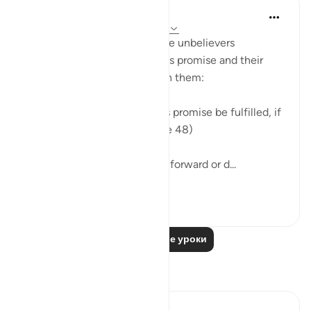
In the Shade of the Quran
31 неделю назад
·
Ссылка
айа 36:48
Finally the surah mentions the unbelievers
expressed doubts about God's promise and their
ridicule of the warnings given them:
"They also ask: When will this promise be fulfilled, if
what you say be true?" (Verse 48)
God's promise is not brought forward or d...
Узнать больше
0
0
Читать другие уроки
Размышления