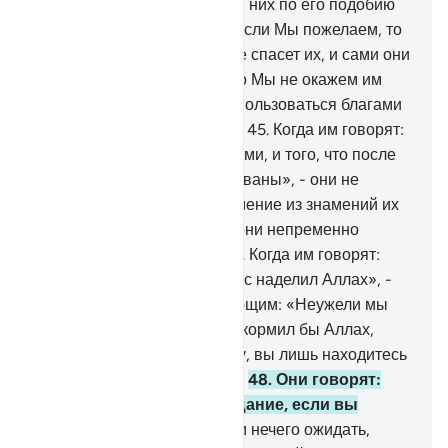
ковчеге.
42
.
Мы создали для них по его подобию
то, на что они садятся.
43
.
Если Мы пожелаем, то
потопим их, и тогда никто не спасет их, и сами они
не спасутся,
44
.
если только Мы не окажем им
милость и не позволим им пользоваться благами
до определенного времени.
45
.
Когда им говорят:
«Бойтесь того, что перед вами, и того, что после
вас, чтобы вы были помилованы», - они не
отвечают.
46
.
Какое бы знамение из знамений их
Господа не явилось к ним, они непременно
отворачиваются от него.
47
.
Когда им говорят:
«Расходуйте из того, чем вас наделил Аллах», -
неверующие говорят верующим: «Неужели мы
будем кормить того, кого накормил бы Аллах,
если бы пожелал? Воистину, вы лишь находитесь
в очевидном заблуждении».
48
.
Они говорят:
«Когда сбудется это обещание, если вы
говорите правду?».
49
.
Им нечего ожидать,