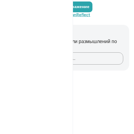
Добавить отражение
Посетите QuranReflect
Заметки и размышления
У вас нет никаких заметок или размышлений по
этому стиху.
Зафиксируйте свои мысли…
Notes
placeholders
close