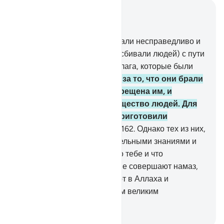
Читать в контексте
Глава 4, Страница 103, Джуз 6
160
.
За то, что иудеи поступали несправедливо и
многих сбивали (или часто сбивали людей) с пути
Аллаха, Мы запретили им блага, которые были
дозволены им.
161
.
А также за то, что они брали
лихву, хотя она была запрещена им, и
незаконно пожирали имущество людей. Для
неверующих из них Мы приготовили
мучительные страдания.
162
.
Однако тех из них,
которые обладают основательными знаниями и
веруют в то, что ниспослано тебе и что
ниспослано до тебя, которые совершают намаз,
выплачивают закят и веруют в Аллаха и
Последний день, Мы одарим великим
вознаграждением.
-
Russian Translation ( Elmir Kuliev )