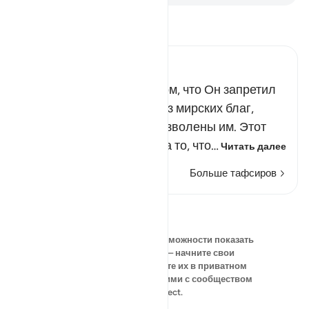
Прочитайте тафсир.
Russian Tafseer Al Saddi
Всевышний сообщил о том, что Он запретил
людям Писания многие из мирских благ,
которые прежде были дозволены им. Этот
запрет был наказанием за то, что…
Читать далее
Больше тафсиров
Размышления
В данный момент нет возможности показать
свои размышления — начните свои
собственные и сохраните их в приватном
режиме или поделитесь ими с сообществом
QuranReflect.