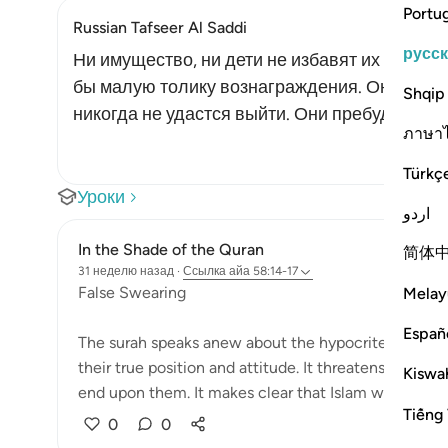
Portu
Russian Tafseer Al Saddi
русс
Ни имущество, ни дети не избавят их от нака
бы малую толику вознаграждения. Они будут
Shqip
никогда не удастся выйти. Они пребудут там 
ภาษา
Türkç
Уроки
اردو
In the Shade of the Quran
简体
31 неделю назад
·
Ссылка
айа 58:14-17
False Swearing
Melay
Españ
The surah speaks anew about the hypocrites who be
their true position and attitude. It threatens to expos
Kiswah
end upon them. It makes clear that Islam will be triu
Tiếng 
0
0