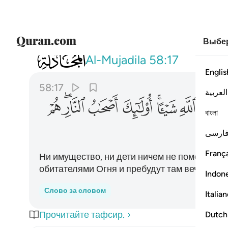
Выбер
058
لن تغني عنهم اموالهم ولا اولادهم من الله ش
Al-Mujadila
58:17
Englis
58:17
العربية
ﲧ
ﲨ
ﲩﲪ
ﲫ
ﲬ
ﲭﲮ
ﲯ
বাংলা
ارسی
França
Ни имущество, ни дети ничем не помогут и
обитателями Огня и пребудут там вечно.
Indon
Слово за словом
Italia
Прочитайте тафсир.
Dutch