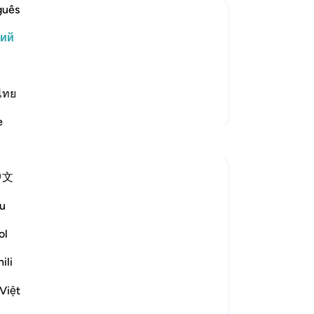
вс
guês
ка
кий
им
зания и не помогут им обрести хотя
за
 обитателями Ада, из которого им
яв
вечно.
дь
ไทย
Больше тафсиров
вр
e
в 
«П
по
中文
Мо
Ал
u
ко
Ег
ol
friended the Jews in Madinah, describing
сы
e their hypocrisy and to inflict a terrible
ili
в 
mp...
Узнать больше
вв
Việt
он