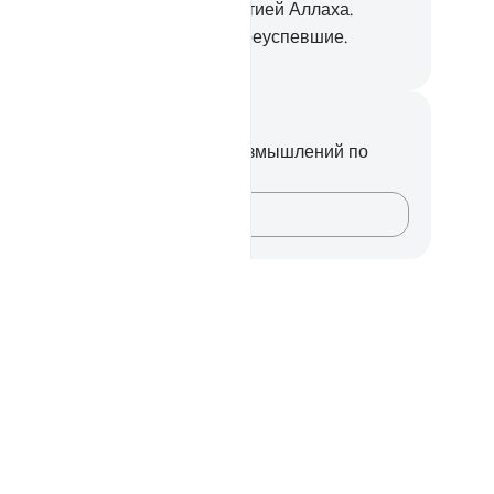
вольны Им. Они являются партией Аллаха.
истину, партия Аллаха - это преуспевшие.
ssian Translation ( Elmir Kuliev )
метки и размышления
вас нет никаких заметок или размышлений по
ому стиху.
Зафиксируйте свои мысли…