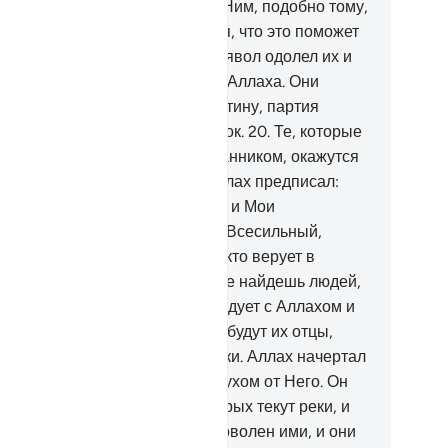
ех, они станут клясться перед Ним, подобно тому,
к клянутся перед вами, полагая, что это поможет
. Воистину, они - лжецы.
19
.
Дьявол одолел их и
ставил их забыть о поминании Аллаха. Они
ляются партией дьявола. Воистину, партия
явола - это потерпевшие убыток.
20
.
Те, которые
аждуют с Аллахом и Его Посланником, окажутся
числе самых униженных.
21
.
Аллах предписал:
обеду непременно одержим Я и Мои
сланники!». Воистину, Аллах - Всесильный,
гущественный.
22
.
Среди тех, кто верует в
лаха и в Последний день, ты не найдешь людей,
торые любили бы тех, кто враждует с Аллахом и
о Посланником, даже если это будут их отцы,
новья, братья или родственники. Аллах начертал
их сердцах веру и укрепил их духом от Него. Он
едет их в Райские сады, в которых текут реки, и
и пребудут там вечно. Аллах доволен ими, и они