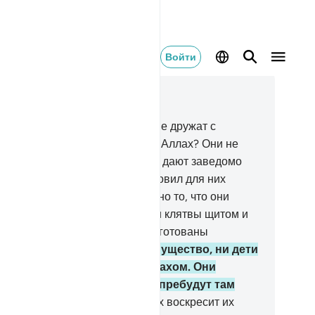
Войти
тать в контексте
ва 58, Страница 544, Джуз 28
.
Разве ты не видел тех, которые дружат с
дьми, на которых разгневался Аллах? Они не
носятся ни к вам, ни к ним. Они дают заведомо
жные клятвы.
15
.
Аллах приготовил для них
жкие мучения. Воистину, скверно то, что они
вершают!
16
.
Они сделали свои клятвы щитом и
или других с пути Аллаха. Им уготованы
изительные мучения.
17
.
Ни имущество, ни дети
чем не помогут им пред Аллахом. Они
ляются обитателями Огня и пребудут там
чно.
18
.
В тот день, когда Аллах воскресит их