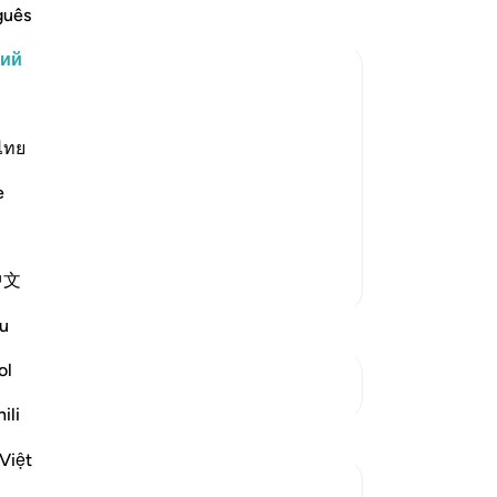
guês
кт
пу
кий
-
Ru
мерти. Ты же дожидайся того дня,
ели вы ожидаете, что нам выпадет
За
ไทย
У 
же ждем, что Аллах поразит вас
e
эт
ими руками. Ждите, и мы подождем
Больше тафсиров
中文
u
ol
См. Перекрестки
ili
Размышления
Việt
Daniyal Altaf