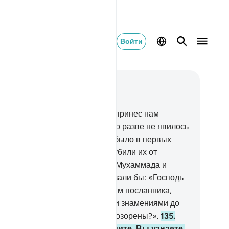
Войти
тать в контексте
ва 20, Страница 321, Джуз 16
3
.
Они говорят: «Почему он не принес нам
амение от своего Господа?». Но разве не явилось
ним ясное знамение о том, что было в первых
рижалях?
134
.
Если бы Мы погубили их от
казания до этого (пришествия Мухаммада и
спослания Корана), то они сказали бы: «Господь
ш! Почему Ты не отправил к нам посланника,
обы мы последовали за Твоими знамениями до
го, как оказались унижены и опозорены?».
135
.
ажи: «Все ждут, и вы подождите. Вы узнаете,