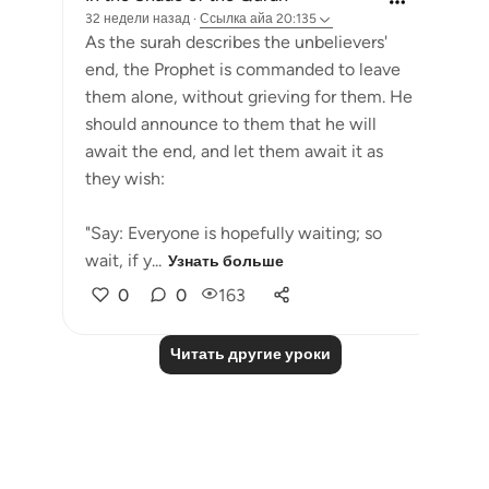
32 недели назад
·
Ссылка
айа 20:135
As the surah describes the unbelievers'
end, the Prophet is commanded to leave
them alone, without grieving for them. He
should announce to them that he will
await the end, and let them await it as
they wish:
"Say: Everyone is hopefully waiting; so
wait, if y...
Узнать больше
0
0
163
Читать другие уроки