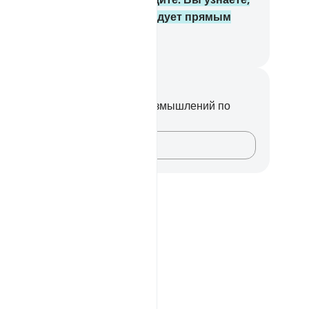
о идет прямой дорогой и следует прямым
тем».
ssian Translation ( Elmir Kuliev )
метки и размышления
вас нет никаких заметок или размышлений по
ому стиху.
Зафиксируйте свои мысли…