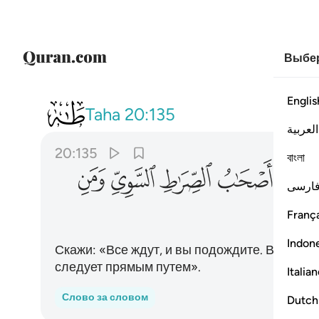
Выбер
Switch Quran.com to
English
Продолжить русский
Englis
020
قل كل متربص فتربصوا فستعلم
Taha
20:135
العربية
20:135
বাংলা
ﳙ
ﳚ
ﳛ
ﳜ
ﳝ
ارسی
França
Indon
Скажи: «Все ждут, и вы подождите. Вы узнае
следует прямым путем».
Italia
Слово за словом
Dutch