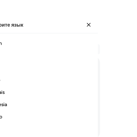
ите язык
Войти
h
Чи
Гла
13
ﳓ
ﳔ
ﳕ
ﳖﳗ
ﳘ
зн
ف
к 
ﳞ
ﳟ
ск
is
на
esia
ни
те, кто идет прямой дорогой и
на
no
чт
Продолжить чтение
то
Ск