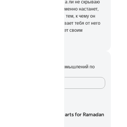
обы помнить обо Мне.
15
.
Я едва ли не скрываю
с от Самого Себя, но он непременно настанет,
обы каждому человеку воздали тем, к чему он
ремился.
16
.
Пусть не отворачивает тебя от него
т, кто не верует в него и потакает своим
ланиям, а не то ты погибнешь.
ssian Translation ( Elmir Kuliev )
метки и размышления
вас нет никаких заметок или размышлений по
ому стиху.
Зафиксируйте свои мысли…
аны обучения
Preparing our Hearts for Ramadan