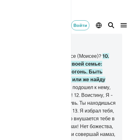
Войти
тать в контексте
ва 20, Страница 312, Джуз 16
Дошел ли до тебя рассказ о Мусе (Моисее)?
10
.
т он увидел огонь и сказал своей семье:
ставайтесь здесь! Я увидел огонь. Быть
жет, я принесу вам головню или же найду
зле огня дорогу».
11
.
Когда он подошел к нему,
здался глас: «О Муса (Моисей)!
12
.
Воистину, Я -
ой Господь. Сними же свою обувь. Ты находишься
священной долине Тува (Това).
13
.
Я избрал тебя,
посему прислушайся к тому, что внушается тебе в
кровении.
14
.
Воистину, Я - Аллах! Нет божества,
оме Меня. Поклоняйся же Мне и совершай намаз,