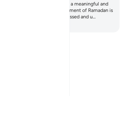
e you ready to start preparing for a meaningful and
ansformative Ramadan? Each moment of Ramadan is
precious treasure and offers a blessed and u…
чните обучение