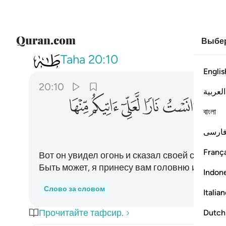
Выбер
020
اذ راى نارا فقال لاهله امكثوا
Taha
20:10
Englis
20:10
العربية
ﲨ
ﲩ
ﲪ
ﲫ
ﲬ
ﲭ
বাংলা
ارسی
França
Вот он увидел огонь и сказал своей семье: 
Быть может, я принесу вам головню или же н
Indon
Слово за словом
Italia
Прочитайте тафсир.
Dutch