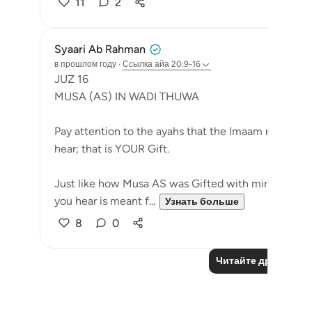
11
2
Syaari Ab Rahman
в прошлом году
·
Ссылка
айа 20:9-16
JUZ 16
MUSA (AS) IN WADI THUWA
Pay attention to the ayahs that the Imaam recites 
hear; that is YOUR Gift.
Just like how Musa AS was Gifted with miracles dur
you hear is meant f...
Узнать больше
8
0
Читайте другие р