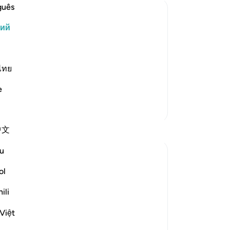
чт
guês
Ча
кий
чт
 сказал своим близким: «Может быть,
ст
 обогреться. А может быть, я найду
то
 Он надеялся найти свет и дорогу в
же
ไทย
ный. Это был свет небесно…
-
Ru
e
Больше тафсиров
За
У 
中文
эт
u
Пл
ol
 result in big outcomes. Musa AS wasn’t
e, but he took a step that he thought
ili
ay more than he bargained f...
Việt