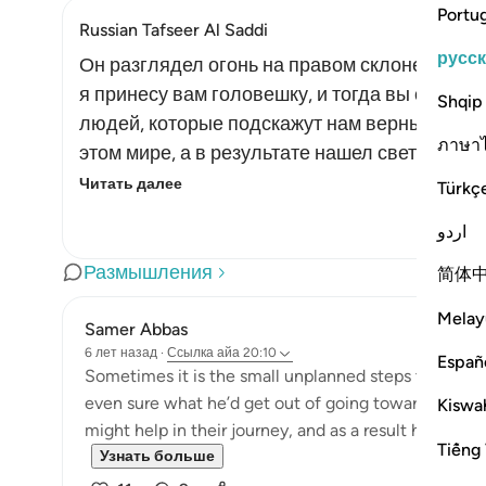
Portu
Russian Tafseer Al Saddi
русс
Он разглядел огонь на правом склоне горы и
я принесу вам головешку, и тогда вы сможете
Shqip
людей, которые подскажут нам верный путь».
ภาษา
этом мире, а в результате нашел свет духов
Читать далее
Türkç
اردو
Размышления
简体
Melay
Samer Abbas
6 лет назад
·
Ссылка
айа 20:10
Españ
Sometimes it is the small unplanned steps that can
even sure what he’d get out of going towards the fir
Kiswah
might help in their journey, and as a result he got w
Tiếng 
Узнать больше