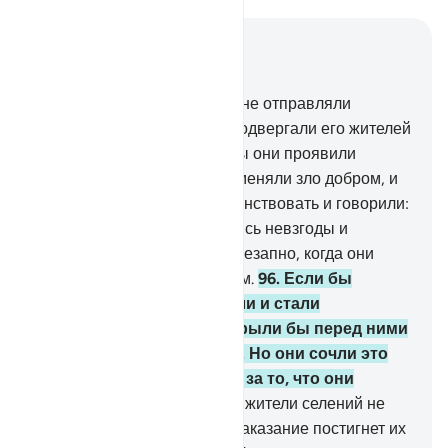
Читать в контексте
Глава 7, Страница 163, Джуз 9
94
.
В какое бы селение Мы не отправляли
пророка, Мы непременно подвергали его жителей
невзгодам и напастям, дабы они проявили
смирение.
95
.
Затем Мы заменяли зло добром, и
тогда они начинали благоденствовать и говорили:
«Наших отцов также касались невзгоды и
радости». Мы хватали их внезапно, когда они
даже не помышляли об этом.
96
.
Если бы
жители селений уверовали и стали
богобоязненны, Мы раскрыли бы перед ними
благодать с неба и земли. Но они сочли это
ложью, и Мы схватили их за то, что они
приобретали.
97
.
Неужели жители селений не
опасались того, что Наше наказание постигнет их