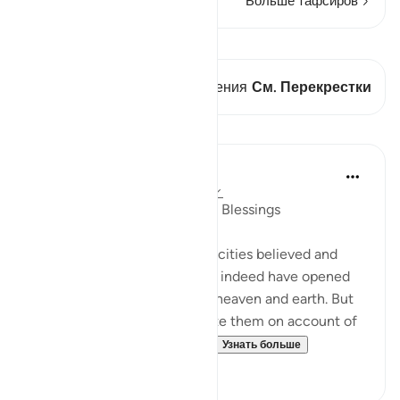
Больше тафсиров
Просмотреть кираат
В этом стихе есть 1 Пересечения
См. Перекрестки
Уроки
In the Shade of the Quran
31 неделю назад
·
Ссылка
айа 7:96
A Sure Way to Receive God's Blessings
"Yet had the people of those cities believed and
been God-fearing, We would indeed have opened
up for them blessings out of heaven and earth. But
they disbelieved, so We smote them on account of
what they had been doing....
Узнать больше
0
0