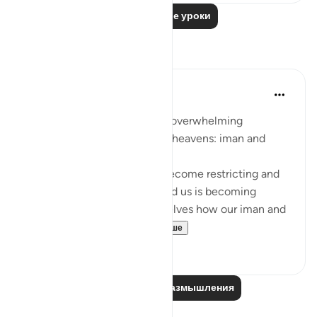
Читать другие уроки
Размышления
Sarah R
5 лет назад
·
Ссылка
айа 7:96
The ingredients to receiving overwhelming
blessings from the earth and heavens: iman and
taqwa.
When we feel that life has become restricting and
counting the blessings around us is becoming
difficult, we should ask ourselves how our iman and
taqwa is doing. ...
Узнать больше
10
1
Читайте другие размышления