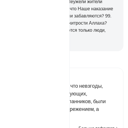
ночью, когда они спят?
98
.
Неужели жители
селений не опасались того, что Наше наказание
постигнет их утром, когда они забавляются?
99
.
Неужели они не опасались хитрости Аллаха?
Хитрости Аллаха не опасаются только люди,
терпящие убыток!
-
Russian Translation ( Elmir Kuliev )
Прочитайте тафсир.
Russian Tafseer Al Saddi
После упоминания о том, что невзгоды,
которые постигали неверующих,
отвергавших Божьих посланников, были
увещеванием и предостережением, а
радости, ко…
Читать далее