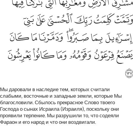
ﲪ
ﲫ
ﲬ
ﲭ
ﲮ
ﲯﲰ
ﲱ
ﲲ
ﲳ
ﲴ
ﲵ
ﲶ
ﲷ
ﲸ
ﲹﲺ
ﲻ
ﲼ
ﲽ
ﲾ
ﲿ
ﳀ
ﳁ
ﳂ
ﳃ
ﳄ
Мы даровали в наследие тем, которых считали
слабыми, восточные и западные земли, которые Мы
благословили. Сбылось прекрасное Слово твоего
Господа о сынах Исраила (Израиля), поскольку они
проявили терпение. Мы разрушили то, что содеяли
Фараон и его народ и что они воздвигали.