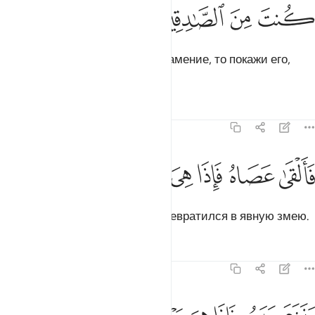
ﱝ
ﱞ
ﱟ
ﱠ
Он сказал: «Если ты принес знамение, то покажи его,
если ты говоришь правду».
Тафсиры
Уроки
Размышления
7:107
ﱡ
ﱢ
ﱣ
القى عصاه فاذا هي ثعبان مبين ١٠٧
ﱤ
ﱥ
ﱦ
ﱧ
َأَلْقَىٰ عَصَاهُ فَإِذَا هِىَ ثُعْبَانٌۭ مُّبِينٌۭ ١٠٧
Он бросил свой посох, и тот превратился в явную змею.
Тафсиры
Уроки
Размышления
7:108
نزع يده فاذا هي بيضاء للناظرين ١٠٨