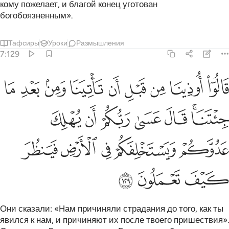
кому пожелает, и благой конец уготован
богобоязненным».
Тафсиры
Уроки
Размышления
7:129
ﲫ
ﲬ
ﲭ
ﲮ
ﲯ
ﲰ
ﲱ
ﲲ
ﲳ
الوا اوذينا من قبل ان تاتينا ومن بعد ما جيتنا قال عسى ربكم ان يهل
َالُوٓا۟ أُوذِينَا مِن قَبْلِ أَن تَأْتِيَنَا وَمِنۢ بَعْدِ مَا جِئْتَنَا ۚ قَالَ عَسَىٰ رَبُّكُمْ أَن يُهْلِ
ﲴﲵ
ﲶ
ﲷ
ﲸ
ﲹ
ﲺ
ﲻ
ﲼ
ﲽ
ﲾ
ﲿ
ﳀ
ﳁ
ﳂ
Они сказали: «Нам причиняли страдания до того, как ты
явился к нам, и причиняют их после твоего пришествия».