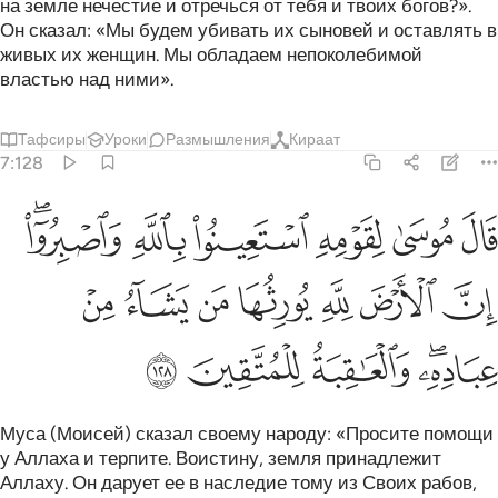
на земле нечестие и отречься от тебя и твоих богов?».
Он сказал: «Мы будем убивать их сыновей и оставлять в
живых их женщин. Мы обладаем непоколебимой
властью над ними».
Тафсиры
Уроки
Размышления
Кираат
7:128
ﲘ
ﲙ
ﲚ
ﲛ
ﲜ
ﲝﲞ
ال موسى لقومه استعينوا بالله واصبروا ان الارض لله يورثها من يشاء من 
َالَ مُوسَىٰ لِقَوْمِهِ ٱسْتَعِينُوا۟ بِٱللَّهِ وَٱصْبِرُوٓا۟ ۖ إِنَّ ٱلْأَرْضَ لِلَّهِ يُورِثُهَا مَن يَشَآءُ
ﲟ
ﲠ
ﲡ
ﲢ
ﲣ
ﲤ
ﲥ
ﲦﲧ
ﲨ
ﲩ
ﲪ
Муса (Моисей) сказал своему народу: «Просите помощи
у Аллаха и терпите. Воистину, земля принадлежит
Аллаху. Он дарует ее в наследие тому из Своих рабов,