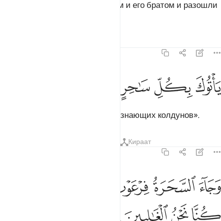
Они сказали: «Повремени с ним и его братом и разошли
по городам сборщиков,
Тафсиры
Уроки
Размышления
7:112
ﲊ
ﲋ
اتوك بكل ساحر عليم ١١٢
ﲌ
ﲍ
ﲎ
َأْتُوكَ بِكُلِّ سَـٰحِرٍ عَلِيمٍۢ ١١٢
чтобы они привели к тебе всех знающих колдунов».
Тафсиры
Уроки
Размышления
Кираат
7:113
ﲏ
ﲐ
ﲑ
ﲒ
ﲓ
ﲔ
جاء السحرة فرعون قالوا ان لنا لاجرا ان كنا نحن الغالبين ١١٣
ﲕ
ﲖ
َجَآءَ ٱلسَّحَرَةُ فِرْعَوْنَ قَالُوٓا۟ إِنَّ لَنَا لَأَجْرًا إِن كُنَّا نَحْنُ ٱلْغَـ
ﲗ
ﲘ
ﲙ
ﲚ