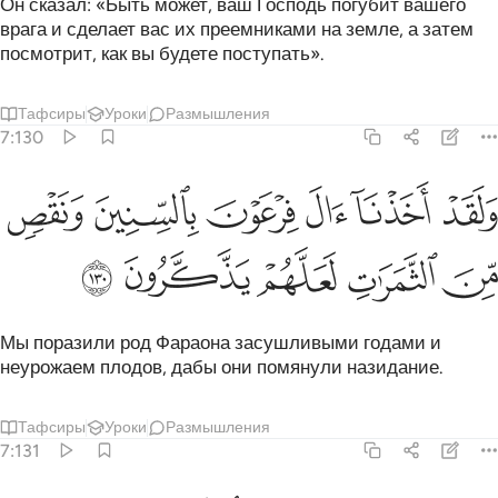
Он сказал: «Быть может, ваш Господь погубит вашего
врага и сделает вас их преемниками на земле, а затем
посмотрит, как вы будете поступать».
Тафсиры
Уроки
Размышления
7:130
ﳃ
ﳄ
ﳅ
ﳆ
ﳇ
لقد اخذنا ال فرعون بالسنين ونقص من الثمرات لعلهم يذكرون ١٣٠
ﳈ
َلَقَدْ أَخَذْنَآ ءَالَ فِرْعَوْنَ بِٱلسِّنِينَ وَنَقْصٍۢ مِّنَ ٱلثَّمَرَٰتِ لَعَلَّهُمْ يَذَّكَّرُونَ ١٣٠
ﳉ
ﳊ
ﳋ
ﳌ
ﳍ
Мы поразили род Фараона засушливыми годами и
неурожаем плодов, дабы они помянули назидание.
Тафсиры
Уроки
Размышления
7:131