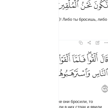
ﲨ
ﲩ
ﲪ
ﲫ
Они сказали: «О Муса (Моисей)! Либо ты бросишь, либо
бросим мы».
Тафсиры
Уроки
Размышления
7:116
ﲬ
ﲭﲮ
ﲯ
ﲰ
ﲱ
ﲲ
ال القوا فلما القوا سحروا اعين الناس واسترهبوهم وجاءوا بسحر عظيم ٦
َالَ أَلْقُوا۟ ۖ فَلَمَّآ أَلْقَوْا۟ سَحَرُوٓا۟ أَعْيُنَ ٱلنَّاسِ وَٱسْتَرْهَبُوهُمْ وَجَآءُو
ﲳ
ﲴ
ﲵ
ﲶ
ﲷ
ﲸ
Он сказал: «Бросайте!». Когда же они бросили, то
очаровали взоры людей, вселили в них страх и явили