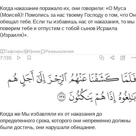
Когда наказание поражало их, они говорили: «О Муса
(Моисей)! Помолись за нас твоему Господу о том, что Он
обещал тебе. Если ты избавишь нас от наказания, то мы
поверим тебе и отпустим с тобой сынов Исраила
(Израиля)».
Тафсиры
Уроки
Размышления
7:135
ﲍ
ﲎ
ﲏ
ﲐ
ﲑ
لما كشفنا عنهم الرجز الى اجل هم بالغوه اذا هم ينكثون ١٣٥
ﲒ
ﲓ
َلَمَّا كَشَفْنَا عَنْهُمُ ٱلرِّجْزَ إِلَىٰٓ أَجَلٍ هُم بَـٰلِغُوهُ إِذَا هُمْ يَنكُثُونَ ١٣٥
ﲔ
ﲕ
ﲖ
ﲗ
ﲘ
Когда же Мы избавляли их от наказания до
определенного срока, которого они непременно должны
были достичь, они нарушали обещание.