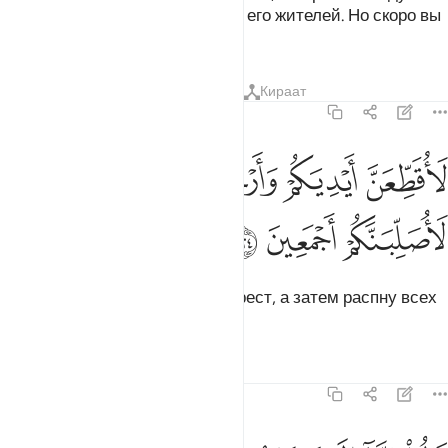
в городе, чтобы изгнать из него его жителей. Но скоро вы
узнаете!
Тафсиры
Уроки
Размышления
Кираат
7:124
ﱠ
ﱡ
ﱢ
ﱣ
اقطعن ايديكم وارجلكم من خلاف ثم لاصلبنكم اجمعين ١٢٤
ﱤ
ﱥ
َأُقَطِّعَنَّ أَيْدِيَكُمْ وَأَرْجُلَكُم مِّنْ خِلَـٰفٍۢ ثُمَّ لَأُصَلِّبَنَّكُمْ أَجْمَعِينَ ١٢٤
ﱦ
ﱧ
ﱨ
Я отрублю вам руки и ноги накрест, а затем распну всех
вас».
Тафсиры
Уроки
Размышления
7:125
الوا انا الى ربنا منقلبون ١٢٥