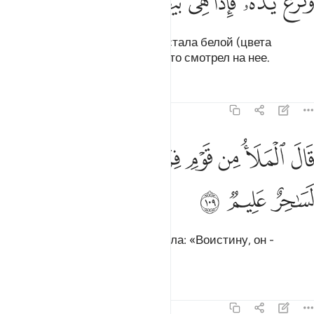
ﱨ
ﱩ
ﱪ
ﱫ
ﱬ
ﱭ
ﱮ
َنَزَعَ يَدَهُۥ فَإِذَا هِىَ بَيْضَآءُ لِلنَّـٰظِرِينَ ١٠٨
Затем он вытащил руку, и она стала белой (цвета
молока, светящейся) для тех, кто смотрел на нее.
Тафсиры
Уроки
Размышления
7:109
ﱯ
ﱰ
ﱱ
ﱲ
ﱳ
ال الملا من قوم فرعون ان هاذا لساحر عليم ١٠٩
ﱴ
ﱵ
َالَ ٱلْمَلَأُ مِن قَوْمِ فِرْعَوْنَ إِنَّ هَـٰذَا لَسَـٰحِرٌ عَلِيمٌۭ ١٠٩
ﱶ
ﱷ
ﱸ
Знать из народа Фараона сказала: «Воистину, он -
знающий колдун.
Тафсиры
Уроки
Размышления
7:110