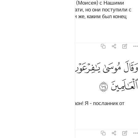
После них Мы отправили Мусу (Моисея) с Нашими
знамениями к Фараону и его знати, но они поступили с
ними несправедливо. Посмотри же, каким был конец
распространявших нечестие!
Тафсиры
Уроки
Размышления
7:104
ﳀ
ﳁ
ﳂ
ﳃ
قال موسى يا فرعون اني رسول من رب العالمين ١٠٤
ﳄ
ﳅ
ﳆ
َقَالَ مُوسَىٰ يَـٰفِرْعَوْنُ إِنِّى رَسُولٌۭ مِّن رَّبِّ ٱلْعَـٰلَمِينَ ١٠٤
ﳇ
ﳈ
Муса (Моисей) сказал: «О Фараон! Я - посланник от
Господа миров.
Тафсиры
Уроки
Размышления
7:105