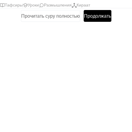
Тафсиры
Уроки
Размышления
Кираат
Прочитать суру полностью
Продолжать