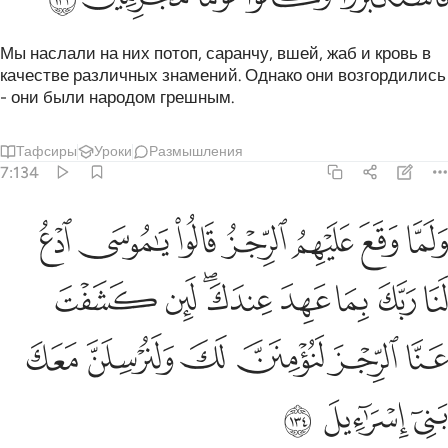
Мы наслали на них потоп, саранчу, вшей, жаб и кровь в
качестве различных знамений. Однако они возгордились
- они были народом грешным.
Тафсиры
Уроки
Размышления
7:134
ﱵ
ﱶ
ﱷ
ﱸ
ﱹ
ﱺ
ﱻ
لما وقع عليهم الرجز قالوا يا موسى ادع لنا ربك بما عهد عندك لين كشف
َلَمَّا وَقَعَ عَلَيْهِمُ ٱلرِّجْزُ قَالُوا۟ يَـٰمُوسَى ٱدْعُ لَنَا رَبَّكَ بِمَا عَهِدَ عِندَكَ ۖ لَئِن كَشَف
ﱼ
ﱽ
ﱾ
ﱿ
ﲀﲁ
ﲂ
ﲃ
ﲄ
ﲅ
ﲆ
ﲇ
ﲈ
ﲉ
ﲊ
ﲋ
ﲌ