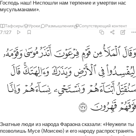
Господь наш! Ниспошли нам терпение и умертви нас
мусульманами».
Тафсиры
Уроки
Размышления
Сопутствующий контент
7:127
ﲁ
ﲂ
ﲃ
ﲄ
ﲅ
ﲆ
ﲇ
ﲈ
قال الملا من قوم فرعون اتذر موسى وقومه ليفسدوا في الارض ويذرك و
َقَالَ ٱلْمَلَأُ مِن قَوْمِ فِرْعَوْنَ أَتَذَرُ مُوسَىٰ وَقَوْمَهُۥ لِيُفْسِدُوا۟ فِى ٱلْأَرْضِ وَيَذَرَكَ وَ
ﲉ
ﲊ
ﲋ
ﲌ
ﲍﲎ
ﲏ
ﲐ
ﲑ
ﲒ
ﲓ
ﲔ
ﲕ
ﲖ
ﲗ
Знатные люди из народа Фараона сказали: «Неужели ты
позволишь Мусе (Моисею) и его народу распространять