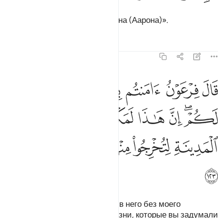
Господа Мусы (Моисея) и Харуна (Аарона)».
Тафсиры
Уроки
Размышления
7:123
ﱊ
ﱋ
ﱌ
ﱍ
ﱎ
ﱏ
ﱐ
ال فرعون امنتم به قبل ان اذن لكم ان هاذا لمكر مكرتموه في المدينة ل
َالَ فِرْعَوْنُ ءَامَنتُم بِهِۦ قَبْلَ أَنْ ءَاذَنَ لَكُمْ ۖ إِنَّ هَـٰذَا لَمَكْرٌۭ مَّكَرْتُمُوهُ فِى ٱلْمَدِي
ﱑﱒ
ﱓ
ﱔ
ﱕ
ﱖ
ﱗ
ﱘ
ﱙ
ﱚ
ﱛﱜ
ﱝ
ﱞ
ﱟ
Фараон сказал: «Вы уверовали в него без моего
дозволения? Воистину, это - козни, которые вы задумали