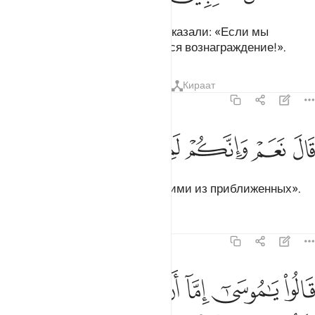
Колдуны пришли к Фараону и сказали: «Если мы
одержим верх, то нам полагается вознаграждение!».
Тафсиры
Уроки
Размышления
Кираат
7:114
ﲛ
ﲜ
ال نعم وانكم لمن المقربين ١١٤
ﲝ
ﲞ
ﲟ
ﲠ
َالَ نَعَمْ وَإِنَّكُمْ لَمِنَ ٱلْمُقَرَّبِينَ ١١٤
Он сказал: «Да, вы станете одними из приближенных».
Тафсиры
Уроки
Размышления
7:115
ﲡ
ﲢ
ﲣ
ﲤ
ﲥ
الوا يا موسى اما ان تلقي واما ان نكون نحن الملقين ١١٥
ﲦ
ﲧ
َالُوا۟ يَـٰمُوسَىٰٓ إِمَّآ أَن تُلْقِىَ وَإِمَّآ أَن نَّكُونَ نَحْنُ ٱلْمُلْقِينَ ١١٥