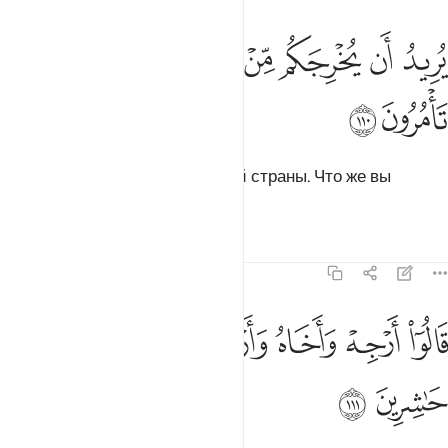
ﱹ
ﱺ
ﱻ
ﱼ
ريد ان يخرجكم من ارضكم فماذا تامرون ١١٠
ﱽﱾ
ﱿ
ُرِيدُ أَن يُخْرِجَكُم مِّنْ أَرْضِكُمْ ۖ فَمَاذَا تَأْمُرُونَ ١١٠
ﲀ
ﲁ
Он хочет вывести вас из вашей страны. Что же вы
посоветуете?».
Тафсиры
Уроки
Размышления
7:111
ﲂ
ﲃ
ﲄ
ﲅ
ﲆ
الوا ارجه واخاه وارسل في المداين حاشرين ١١١
ﲇ
َالُوٓا۟ أَرْجِهْ وَأَخَاهُ وَأَرْسِلْ فِى ٱلْمَدَآئِنِ حَـٰشِرِينَ ١١١
ﲈ
ﲉ