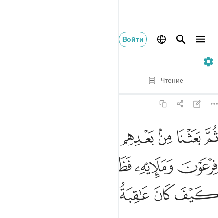
Войти
7. Al-A'raf
Стих за стихом
Чтение
Перевод
: Эльмир Кулиев
7:103
ﲮ
ﲯ
ﲰ
ﲱ
ﲲ
ﲳ
ﲴ
م بعثنا من بعدهم موسى باياتنا الى فرعون ومليه فظلموا بها فانظر كيف
ُمَّ بَعَثْنَا مِنۢ بَعْدِهِم مُّوسَىٰ بِـَٔايَـٰتِنَآ إِلَىٰ فِرْعَوْنَ وَمَلَإِي۟هِۦ فَ
ﲵ
ﲶ
ﲷ
ﲸﲹ
ﲺ
ﲻ
ﲼ
ﲽ
ﲾ
ﲿ