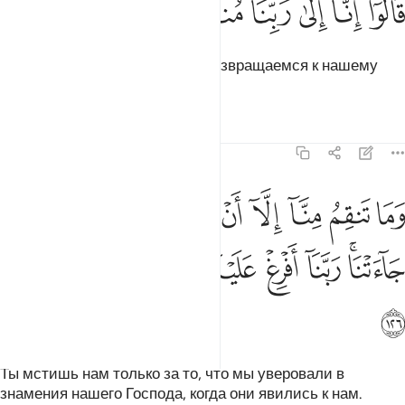
ﱩ
ﱪ
ﱫ
ﱬ
ﱭ
ﱮ
َالُوٓا۟ إِنَّآ إِلَىٰ رَبِّنَا مُنقَلِبُونَ ١٢٥
Они сказали: «Воистину, мы возвращаемся к нашему
Господу.
Тафсиры
Уроки
Размышления
7:126
ﱯ
ﱰ
ﱱ
ﱲ
ﱳ
ﱴ
ﱵ
ﱶ
ﱷ
ما تنقم منا الا ان امنا بايات ربنا لما جاءتنا ربنا افرغ علينا صبرا وتوفنا م
َمَا تَنقِمُ مِنَّآ إِلَّآ أَنْ ءَامَنَّا بِـَٔايَـٰتِ رَبِّنَا لَمَّا جَآءَتْنَا ۚ رَبَّنَآ أَفْرِغْ عَلَيْنَا صَبْرًۭا 
ﱸﱹ
ﱺ
ﱻ
ﱼ
ﱽ
ﱾ
ﱿ
ﲀ
Ты мстишь нам только за то, что мы уверовали в
знамения нашего Господа, когда они явились к нам.