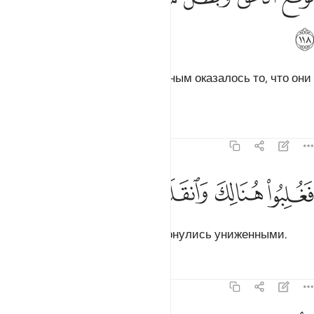
ﳍ
Истина подтвердилась, и тщетным оказалось то, что они
совершали.
Тафсиры
Уроки
Размышления
7:119
ﳎ
ﳏ
غلبوا هنالك وانقلبوا صاغرين ١١٩
ﳐ
ﳑ
ﳒ
َغُلِبُوا۟ هُنَالِكَ وَٱنقَلَبُوا۟ صَـٰغِرِينَ ١١٩
Они были повержены там и вернулись униженными.
Тафсиры
Уроки
Размышления
7:120