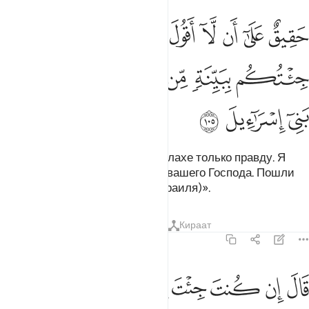
ﱁ
ﱂ
ﱃ
ﱄ
ﱅ
ﱆ
ﱇ
ﱈ
ﱉﱊ
ﱋ
قيق على ان لا اقول على الله الا الحق قد جيتكم ببينة من ربكم فارسل م
َقِيقٌ عَلَىٰٓ أَن لَّآ أَقُولَ عَلَى ٱللَّهِ إِلَّا ٱلْحَقَّ ۚ قَدْ جِئْتُكُم بِبَيِّنَةٍۢ مِّن رَّبِّكُمْ 
ﱌ
ﱍ
ﱎ
ﱏ
ﱐ
ﱑ
ﱒ
ﱓ
ﱔ
Мне полагается говорить об Аллахе только правду. Я
принес вам ясное знамение от вашего Господа. Пошли
же со мной сынов Исраила (Израиля)».
Тафсиры
Уроки
Размышления
Кираат
7:106
ﱕ
ﱖ
ﱗ
ﱘ
ﱙ
ﱚ
ال ان كنت جيت باية فات بها ان كنت من الصادقين ١٠٦
ﱛ
ﱜ
َالَ إِن كُنتَ جِئْتَ بِـَٔايَةٍۢ فَأْتِ بِهَآ إِن كُنتَ مِنَ ٱلصَّـٰدِقِينَ ١٠٦