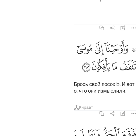
великое колдовство.
Тафсиры
Уроки
Размышления
7:117
ﲹ ﲺ
ﲻ
ﲼ
ﲽ
ﲾ
ﲿﳀ
ﳁ
۞ اوحينا الى موسى ان الق عصاك فاذا هي تلقف ما يافكون ١١٧
ﳂ
۞ َأَوْحَيْنَآ إِلَىٰ مُوسَىٰٓ أَنْ أَلْقِ عَصَاكَ ۖ فَإِذَا هِىَ تَلْقَفُ مَا يَأْفِكُونَ ١١٧
ﳃ
ﳄ
ﳅ
ﳆ
Мы внушили Мусе (Моисею): «Брось свой посох!». И вот
она (змея) стала заглатывать то, что они измыслили.
Тафсиры
Уроки
Размышления
Кираат
7:118
ﳇ
ﳈ
ﳉ
وقع الحق وبطل ما كانوا يعملون ١١٨
ﳊ
ﳋ
ﳌ
َوَقَعَ ٱلْحَقُّ وَبَطَلَ مَا كَانُوا۟ يَعْمَلُونَ ١١٨