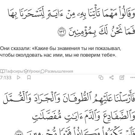
ﱚ
ﱛ
ﱜ
ﱝ
ﱞ
ﱟ
قالوا مهما تاتنا به من اية لتسحرنا بها فما نحن لك بمومنين ١٣٢
ﱠ
ﱡ
َقَالُوا۟ مَهْمَا تَأْتِنَا بِهِۦ مِنْ ءَايَةٍۢ لِّتَسْحَرَنَا بِهَا فَمَا نَحْنُ لَكَ بِمُؤْمِنِينَ ١٣٢
ﱢ
ﱣ
ﱤ
ﱥ
ﱦ
Они сказали: «Какие бы знамения ты ни показывал,
чтобы околдовать нас ими, мы не поверим тебе».
Тафсиры
Уроки
Размышления
7:133
ﱧ
ﱨ
ﱩ
ﱪ
ﱫ
ارسلنا عليهم الطوفان والجراد والقمل والضفادع والدم ايات مفصلات فا
َأَرْسَلْنَا عَلَيْهِمُ ٱلطُّوفَانَ وَٱلْجَرَادَ وَٱلْقُمَّلَ وَٱلضَّفَادِعَ وَٱلدَّمَ ءَايَـٰتٍ
ﱬ
ﱭ
ﱮ
ﱯ
ﱰ
ﱱ
ﱲ
ﱳ
ﱴ