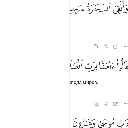
ﳓ
ﳔ
القي السحرة ساجدين ١٢٠
ﳕ
ﳖ
َأُلْقِىَ ٱلسَّحَرَةُ سَـٰجِدِينَ ١٢٠
Колдуны пали ниц
Тафсиры
Уроки
Размышления
7:121
ﱁ
ﱂ
الوا امنا برب العالمين ١٢١
ﱃ
ﱄ
ﱅ
َالُوٓا۟ ءَامَنَّا بِرَبِّ ٱلْعَـٰلَمِينَ ١٢١
и сказали: «Мы уверовали в Господа миров,
Тафсиры
Уроки
Размышления
7:122
ﱆ
ﱇ
ب موسى وهارون ١٢٢
ﱈ
ﱉ
َبِّ مُوسَىٰ وَهَـٰرُونَ ١٢٢