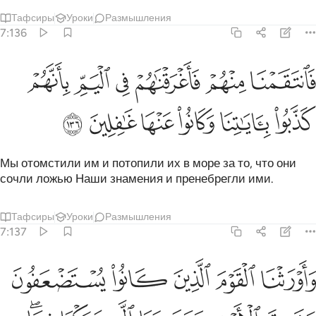
Тафсиры
Уроки
Размышления
7:136
ﲙ
ﲚ
ﲛ
ﲜ
ﲝ
ﲞ
انتقمنا منهم فاغرقناهم في اليم بانهم كذبوا باياتنا وكانوا عنها غافلين ١٣٦
َٱنتَقَمْنَا مِنْهُمْ فَأَغْرَقْنَـٰهُمْ فِى ٱلْيَمِّ بِأَنَّهُمْ كَذَّبُوا۟ بِـَٔايَـٰتِنَا وَكَانُوا۟ عَنْهَا غَـٰف
ﲟ
ﲠ
ﲡ
ﲢ
ﲣ
ﲤ
Мы отомстили им и потопили их в море за то, что они
сочли ложью Наши знамения и пренебрегли ими.
Тафсиры
Уроки
Размышления
7:137
ﲥ
ﲦ
ﲧ
ﲨ
ﲩ
اورثنا القوم الذين كانوا يستضعفون مشارق الارض ومغاربها التي باركن
َأَوْرَثْنَا ٱلْقَوْمَ ٱلَّذِينَ كَانُوا۟ يُسْتَضْعَفُونَ مَشَـٰرِقَ ٱلْأَرْضِ وَمَغَـٰرِبَهَا ٱلَّتِى