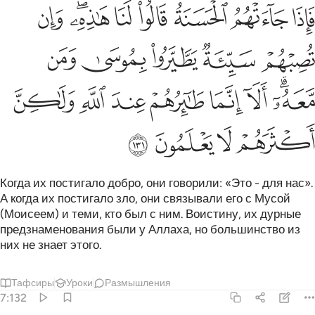
ﱁ
ﱂ
ﱃ
ﱄ
ﱅ
ﱆﱇ
ﱈ
اذا جاءتهم الحسنة قالوا لنا هاذه وان تصبهم سيية يطيروا بموسى ومن معه 
َإِذَا جَآءَتْهُمُ ٱلْحَسَنَةُ قَالُوا۟ لَنَا هَـٰذِهِۦ ۖ وَإِن تُصِبْهُمْ سَيِّئَةٌۭ يَطَّيَّرُوا۟ بِمُوسَىٰ وَمَن مّ
ﱉ
ﱊ
ﱋ
ﱌ
ﱍ
ﱎﱏ
ﱐ
ﱑ
ﱒ
ﱓ
ﱔ
ﱕ
ﱖ
ﱗ
ﱘ
ﱙ
Когда их постигало добро, они говорили: «Это - для нас».
А когда их постигало зло, они связывали его с Мусой
(Моисеем) и теми, кто был с ним. Воистину, их дурные
предзнаменования были у Аллаха, но большинство из
них не знает этого.
Тафсиры
Уроки
Размышления
7:132