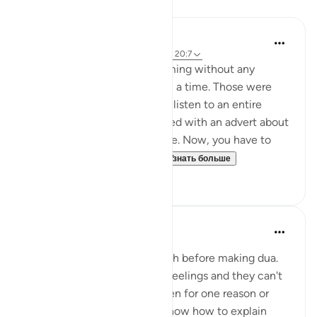
Размышления
Hammad Fahim
43 недели назад
·
Ссылка
айа 2:186, 20:7
Youtube used to allow streaming without any
unwanted adverts once upon a time. Those were
the good old days. You could listen to an entire
surah without being ambushed with an advert about
shampoo or a holiday package. Now, you have to
sign up to the premium v...
Узнать больше
37
17
A Siddiqui
5 лет назад
·
Ссылка
айа 20:7
Sometimes I think of this ayah before making dua.
The heart can hold so many feelings and they can't
always be expressed or spoken for one reason or
another. Perhaps you don't know how to explain