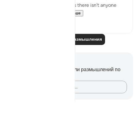
what you are feeling, perhaps there isn't anyone
trustworthy eno...
Узнать больше
40
10
Читайте другие размышления
Заметки и размышления
У вас нет никаких заметок или размышлений по
этому стиху.
Зафиксируйте свои мысли…