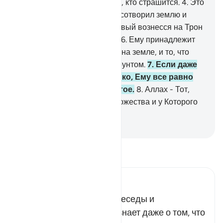
качестве назидания для тех, кто страшится.
4
.
Это
- Ниспослание от Того, Кто сотворил землю и
высокие небеса.
5
.
Милостивый вознесся на Трон
(или утвердился на Троне).
6
.
Ему принадлежит
то, что на небесах, и то, что на земле, и то, что
между ними, и то, что под грунтом.
7
.
Если даже
ты будешь говорить громко, Ему все равно
известно тайное и сокрытое.
8
.
Аллах - Тот,
кроме Которого нет иного божества и у Которого
самые прекрасные имена.
-
Russian Translation ( Elmir Kuliev )
Прочитайте тафсир.
Russian Tafseer Al Saddi
Аллаху ведомы тайные беседы и
сокровенные мысли. Он знает даже о том, что