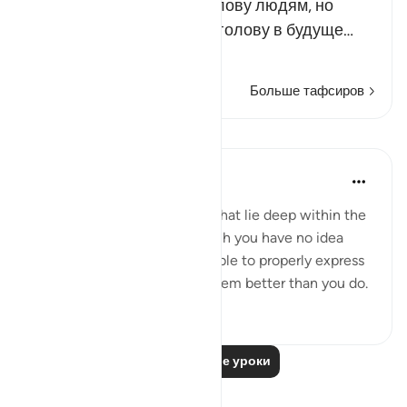
пока еще не пришло в голову людям, но
непременно придет им в голову в будуще…
Читать далее
Больше тафсиров
Уроки
Mohammad Elshinawy
8 лет назад
·
Ссылка
айа 20:7
Even those subtle anxieties that lie deep within the
chambers of your heart, which you have no idea
why they exist, nor are you able to properly express
them - your Master knows them better than you do.
3
1
Читать другие уроки