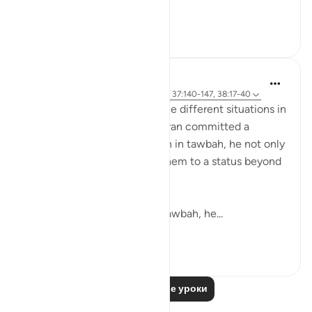
Узнать больше
4
1
tareq abed
8 лет назад
·
Ссылка
айа 20:117-122, 37:140-147, 38:17-40
SubhanAllah when we see the different situations in
which Prophets AS in the quran committed a
mistake and returned to Allah in tawbah, he not only
forgave them but elevated them to a status beyond
where they were before.
With Yunus AS he after his tawbah, he...
Узнать больше
14
0
Читать другие уроки