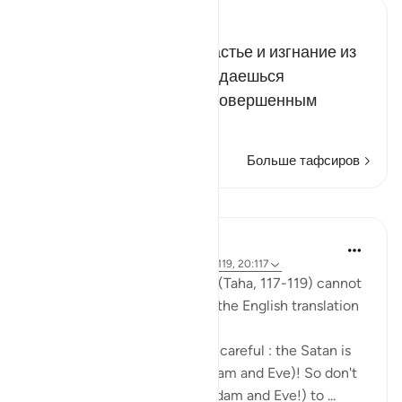
Russian Tafseer Al Saddi
Не обрекай себя на несчастье и изгнание из
Рая, в котором ты наслаждаешься
прекрасными благами и совершенным
покоем.
Больше тафсиров
Уроки
Mohannad Hakeem
6 лет назад
·
Ссылка
айа 20:118, 20:119, 20:117
The nuances in These Ayahs (Taha, 117-119) cannot
be well-captured by reading the English translation
by itself.
Allah was telling Adam to be careful : the Satan is
an enemy to both of you (Adam and Eve)! So don't
let him cause both of you (Adam and Eve!) to ...