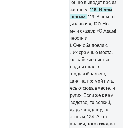
тебе и твоей жене. Пусть же он не выведет вас из
Рая, а не то ты станешь несчастным.
118
.
В нем
ты не будешь голодным и нагим.
119
.
В нем ты
не будешь страдать от жажды и зноя».
120
.
Но
дьявол стал нашептывать ему и сказал: «О Адам!
Показать ли тебе дерево вечности и
непреходящей власти?».
121
.
Они оба поели с
него, и тогда им стали видны их срамные места.
Они стали прилеплять на себе райские листья.
Адам ослушался своего Господа и впал в
заблуждение.
122
.
Потом Господь избрал его,
принял его покаяние и наставил на прямой путь.
123
.
Он сказал: «Низвергнитесь отсюда вместе, и
одни из вас будут врагами других. Если же к вам
явится от Меня верное руководство, то всякий,
кто последует Моему верному руководству, не
окажется заблудшим и несчастным.
124
.
А кто
отвернется от Моего Напоминания, того ожидает