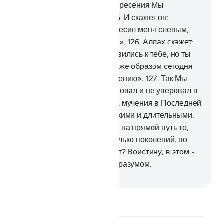
тяжкая жизнь, а в День воскресения Мы
воскресим его слепым».
125
.
И скажет он:
«Господи! Почему Ты воскресил меня слепым,
если раньше я был зрячим?».
126
.
Аллах скажет:
«Вот так! Наши знамения явились к тебе, но ты
предал их забвению. Таким же образом сегодня
ты сам будешь предан забвению».
127
.
Так Мы
воздаем тем, кто излишествовал и не уверовал в
знамения своего Господа. А мучения в Последней
жизни будут еще более тяжкими и длительными.
128
.
Неужели их не привело на прямой путь то,
что Мы погубили до них столько поколений, по
жилищам которых они ходят? Воистину, в этом -
знамения для обладающих разумом.
-
Russian Translation ( Elmir Kuliev )
Прочитайте тафсир.