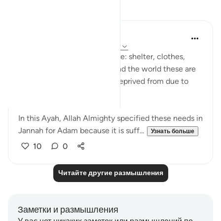
Размышления
UmAyoub
4 года назад
·
Ссылка
айа 20:118-119
The four necessities of life are: shelter, clothes,
food and drink. Looking around the world these are
the most things people are deprived from due to
war, poverty etc..
In this Ayah, Allah Almighty specified these needs in
Jannah for Adam because it is suff...
Узнать больше
10
0
Читайте другие размышления
Заметки и размышления