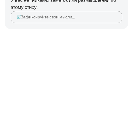
У вас нет никаких заметок или размышлений по
этому стиху.
Зафиксируйте свои мысли…
Notes
placeholders
close