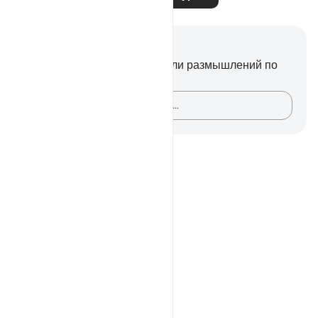
Заметки и размышления
У вас нет никаких заметок или размышлений по
этому стиху.
Зафиксируйте свои мысли…
Notes
placeholders
close