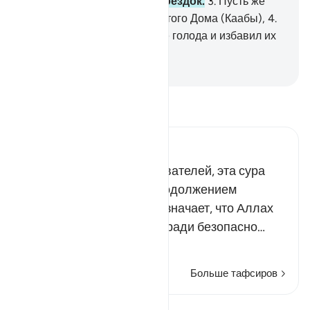
время зимних и летних поездок.
3
.
Пусть же
они поклоняются Господу этого Дома (Каабы),
4
.
Который накормил их после голода и избавил их
от страха.
-
Russian Translation ( Elmir Kuliev )
Прочитайте тафсир.
Russian Tafseer Al Saddi
По мнению многих толкователей, эта сура
является смысловым продолжением
предыдущей суры. Это означает, что Аллах
покарал воинство слона ради безопасно…
Читать далее
Больше тафсиров
Просмотреть кираат