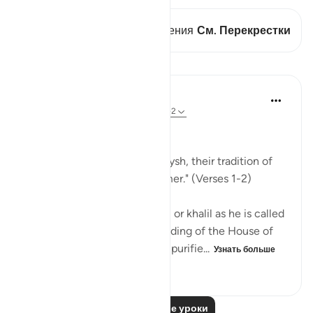
В этом стихе есть 1 Пересечения
См. Перекрестки
Уроки
In the Shade of the Quran
32 недели назад
·
Ссылка
айа 106:1-2
Lest They Forget
"For the tradition of the Quraysh, their tradition of
travelling in winter and summer." (Verses 1-2)
When Abraham, God's friend, or khalil as he is called
in Arabic, completed the building of the House of
worship, the Ka`bah, and had purifie...
Узнать больше
0
0
1 020
Читать другие уроки