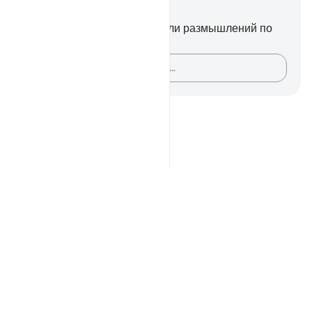
Заметки и размышления
У вас нет никаких заметок или размышлений по
этому стиху.
Зафиксируйте свои мысли…
Notes
placeholders
close