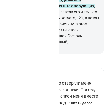
окончательно и спаси меня и тех верующих,
которые со мной».
119
.
Мы спасли его и тех, кто
был с ним, в переполненном ковчеге,
120
.
а потом
потопили оставшихся.
121
.
Воистину, в этом -
знамение, но большинство их не стали
верующими.
122
.
Воистину, твой Господь -
Могущественный, Милосердный.
-
Russian Translation ( Elmir Kuliev )
Прочитайте тафсир.
Russian Tafseer Al Saddi
Тебе хорошо известно, что отвергли меня
только преступники и беззаконники. Посему
покарай их лютой карой и спаси меня вместе
с моими праведными послед…
Читать далее