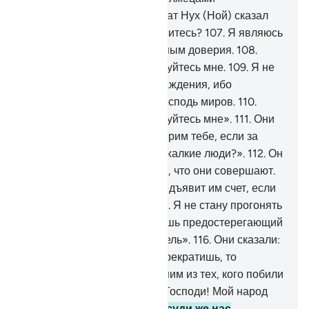
посланников.
106
.
Вот их брат Нух (Ной) сказал
им: «Неужели вы не устрашитесь?
107
.
Я являюсь
посланником к вам, достойным доверия.
108
.
Бойтесь же Аллаха и повинуйтесь мне.
109
.
Я не
прошу у вас за это вознаграждения, ибо
вознаградит меня только Господь миров.
110
.
Бойтесь же Аллаха и повинуйтесь мне».
111
.
Они
сказали: «Неужели мы поверим тебе, если за
тобой последовали самые жалкие люди?».
112
.
Он
сказал: «Не мне знать о том, что они совершают.
113
.
Только мой Господь предъявит им счет, если
бы вы только понимали.
114
.
Я не стану прогонять
верующих.
115
.
Я - всего лишь предостерегающий
и разъясняющий увещеватель».
116
.
Они сказали:
«О Нух (Ной)! Если ты не прекратишь, то
непременно окажешься одним из тех, кого побили
камнями».
117
.
Он сказал: «Господи! Мой народ
счел меня лжецом.
118
.
Рассуди же нас