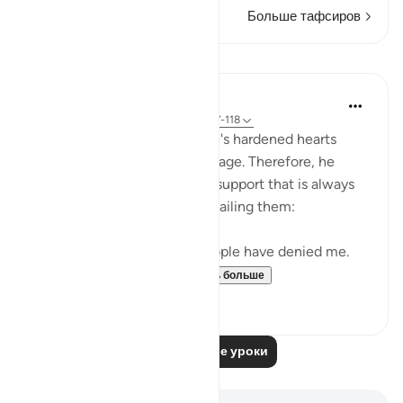
Больше тафсиров
Уроки
In the Shade of the Quran
31 неделю назад
·
Ссылка
айа 26:117-118
Noah realized that his people's hardened hearts
would not soften to his message. Therefore, he
turned to the One source of support that is always
available to believers, never failing them:
"He prayed: 'My Lord! My people have denied me.
So, judge decisively ...
Узнать больше
0
0
Читать другие уроки