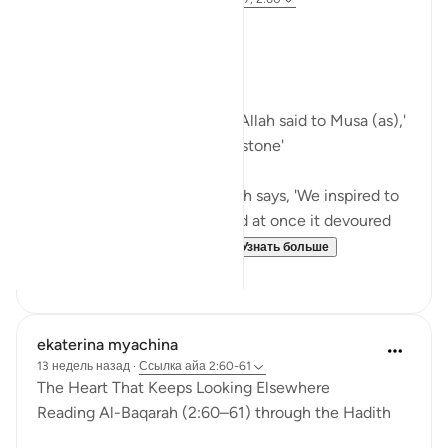
Where is your Staff? 🥢
Bismillah
In Surah Al Baqarah ayah 60 Allah said to Musa (as),'
Strike with your staff on the stone'
In Surah Al Araf ayah 117 Allah says, 'We inspired to
Moses, 'Throw your staff,' and at once it devoured
what they were falsifying...
Узнать больше
14
4
ekaterina myachina
13 недель назад
·
Ссылка
айа 2:60-61
The Heart That Keeps Looking Elsewhere
Reading Al-Baqarah (2:60–61) through the Hadith