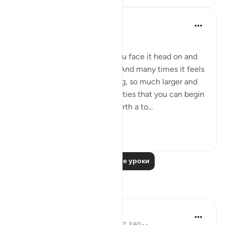
Dalia Mogahed
8 лет назад
·
Ссылка
айа 2:60
Strike Your Stick
When you have a problem you face it head on and
take it all on your shoulders. And many times it feels
so overwhelming, so daunting, so much larger and
more complex than your abilities that you can begin
to lose hope. This Aya sets forth a to...
Узнать больше
14
3
Читать другие уроки
Размышления
Parveen Ahmed
4 года назад
·
Ссылка
айа 26:63, 7:117, 2:60