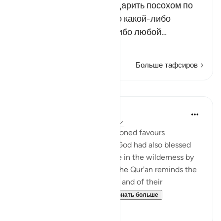
тогда Аллах велел ему ударить посохом по
камню. Это мог быть либо какой-либо
определенный камень, либо любой…
Читать далее
Больше тафсиров
Уроки
In the Shade of the Quran
31 неделю назад
·
Ссылка
айа 2:60
In addition to the aforementioned favours
mentioned in verses 49-59, God had also blessed
the Israelites while they were in the wilderness by
providing them with water. The Qur'an reminds the
Jews of Madinah of this also, and of their
forefathers' response to ...
Узнать больше
1
0