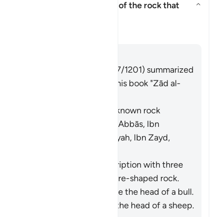
What was the description of the rock that
Moses struck?
Показать ответ What was the de
Тафсир
Отвечать
Imām Ibn al-Jawzī (d. 597/1201) summarized
the scholars' opinions in his book "Zād al-
Masīr" as follows:
It was a specific, well-known rock
known to Moses. [Ibn ʿAbbās, Ibn
Jubayr, Qatādah, ʿAṭiyyah, Ibn Zayd,
Muqātil]
They differed in its description with three
opinions: (i) It was a square-shaped rock.
[Ibn ʿAbbās] (ii) It was like the head of a bull.
[ʿAṭiyyah] (iii) It was like the head of a sheep.