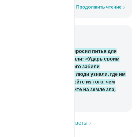
Слово за словом
Продолжить чтение
Читать в контексте
Глава 2, Страница 9, Джуз 1
60
.
Вот Муса (Моисей) попросил питья для
своего народа, и Мы сказали: «Ударь своим
посохом по камню». Из него забили
двенадцать ключей, и все люди узнали, где им
надлежит пить. Ешьте и пейте из того, чем
наделил Аллах, и не творите на земле зла,
распространяя нечестие!
-
Russian Translation ( Elmir Kuliev )
Прочитайте вопросы и ответы