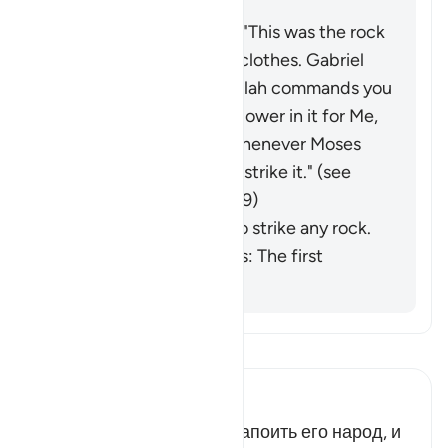
[Ibn Zayd]
Saʿīd ibn Jubayr added: "This was the rock
that ran off with Moses' clothes.
Gabriel
came to him and said: 'Allah commands you
to lift this rock; there is power in it for Me,
and a miracle for you.' Whenever Moses
needed water, he would strike it." (
see
commentaries on Q 33:69)
He was commanded to strike any rock.
Ibn al-Jawzī comments: The first
opinion is stronger.
Прочитайте тафсир.
Russian Tafseer Al Saddi
Муса попросил Аллаха напоить его народ, и