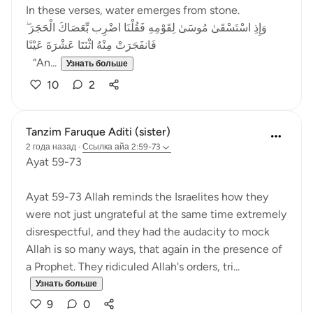
In these verses, water emerges from stone.
وَإِذِ اسْتَسْقَىٰ مُوسَىٰ لِقَوْمِهِ فَقُلْنَا اضْرِب بِّعَصَاكَ الْحَجَرَ ۖ
فَانفَجَرَتْ مِنْهُ اثْنَتَا عَشْرَةَ عَيْنًا
“An...
Узнать больше
10
2
Tanzim Faruque Aditi (sister)
2 года назад
·
Ссылка
айа 2:59-73
Ayat 59-73
Ayat 59-73 Allah reminds the Israelites how they
were not just ungrateful at the same time extremely
disrespectful, and they had the audacity to mock
Allah is so many ways, that again in the presence of
a Prophet. They ridiculed Allah's orders, tri...
Узнать больше
9
0