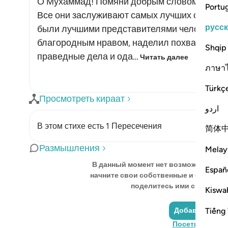
О Мухаммад! Помяни добрым словом пророк
Portu
Все они заслуживают самых лучших слов и с
русс
были лучшими представителями человеческо
благородным нравом, наделил похвальными
Shqip
праведные дела и ода…
Читать далее
ภาษา
Türkç
Просмотреть кираат
اردو
В этом стихе есть 1 Пересечения
简体
Размышления
Melay
В данный момент нет возможности п
Españ
начните свои собственные и сохранит
поделитесь ими с сообщест
Kiswah
Tiếng 
Добавить отр
Посетите Quran