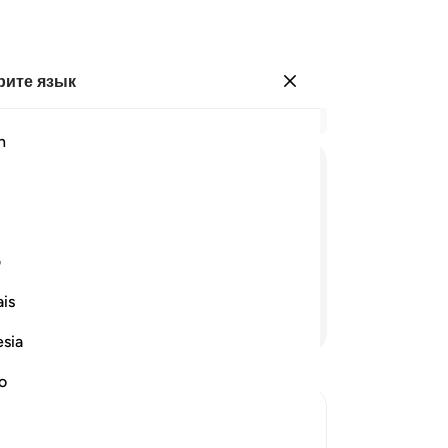
ите язык
Войти
Чи
h
Гла
41
ﱲ
ﱳ
ﱴ
ﱵ
ﱶﱷ
к 
му
) иЗулькифла. Все они принадлежат
пр
ف
да
is
ни
Продолжить чтение
об
esia
уд
Мы
no
ра
По