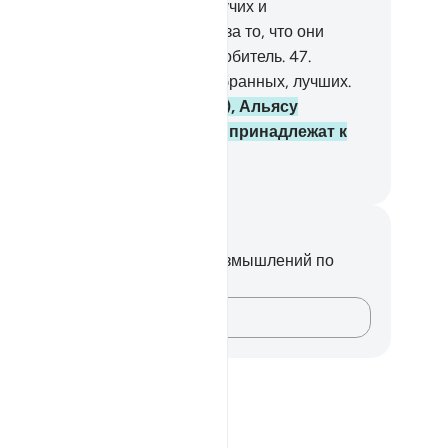
саака) и Йакуба (Иакова), могучих и
озорливых.
46
.
Мы избрали их за то, что они
кренне поминали Последнюю обитель.
47
.
истину, они у Нас - в числе избранных, лучших.
.
Помяни Исмаила (Измаила), Альясу
лисея) иЗулькифла. Все они принадлежат к
слу лучших.
ssian Translation ( Elmir Kuliev )
метки и размышления
вас нет никаких заметок или размышлений по
ому стиху.
Зафиксируйте свои мысли…