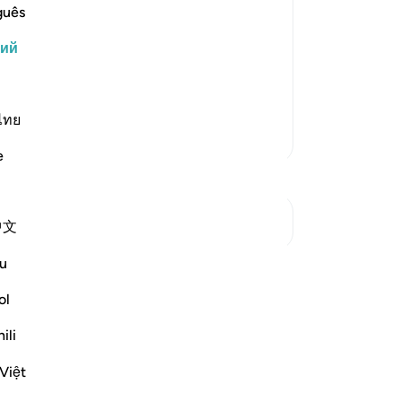
ов Исмаила, Альясу и Зуль-Кифла.
(И
guês
амой славной похвалы, потому что
пр
кий
го рода. Аллах почтил их
ис
Во
 качествами, научил совершать
48
(Е
ไทย
Больше тафсиров
чи
e
-
Ru
За
См. Перекрестки
中文
У 
эт
u
оказать свои размышления —
ol
е их в приватном режиме или
вом QuranReflect.
ili
Việt
ажение
Reflect