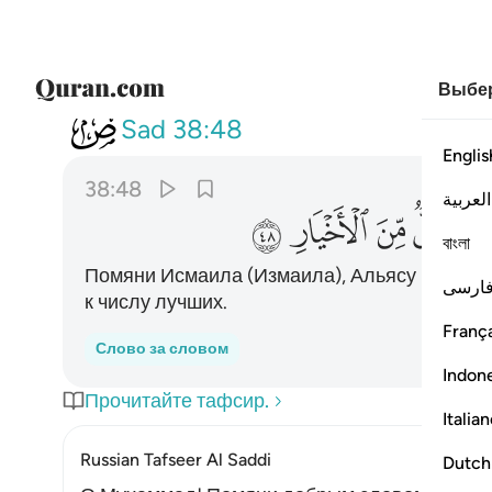
Выбер
038
واذكر اسماعيل واليسع وذا ال
Sad
38:48
Englis
38:48
العربية
ﱸ
ﱹ
ﱺ
ﱻ
বাংলা
Помяни Исмаила (Измаила), Альясу (Елисея
ارسی
к числу лучших.
França
Слово за словом
Indon
Прочитайте тафсир.
Italia
Russian Tafseer Al Saddi
Dutch