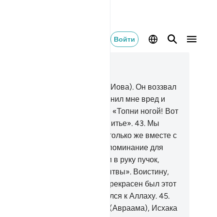
Войти
тать в контексте
ва 38, Страница 456, Джуз 23
.
Помяни Нашего раба Айюба (Иова). Он воззвал
своему Господу: «Дьявол причинил мне вред и
чения!».
42
.
Ему было сказано: «Топни ногой! Вот
охладная вода для купания и питье».
43
.
Мы
ровали ему его семью и еще столько же вместе с
ми по Нашей милости и как напоминание для
ладающих разумом.
44
.
Возьми в руку пучок,
арь им жену и не преступай клятвы». Воистину,
 нашли его терпеливым. Как прекрасен был этот
б! Воистину, он всегда обращался к Аллаху.
45
.
мяни Наших рабов Ибрахима (Авраама), Исхака