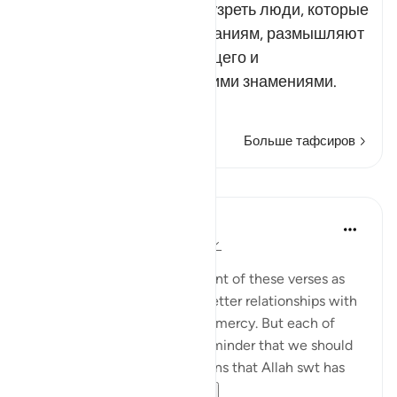
Эти знамения способны узреть люди, которые
прислушиваются к назиданиям, размышляют
над смыслом происходящего и
задумываются над Божьими знамениями.
Со…
Читать далее
Больше тафсиров
Уроки
Suzy Ismail
8 лет назад
·
Ссылка
айа 30:20-24
Опубликовано в
Cornerstone
We often focus on the content of these verses as
guidance towards building better relationships with
our spouse through care and mercy. But each of
these ayahs begins with a reminder that we should
recognize the miraculous signs that Allah swt has
shown us thr...
Узнать больше