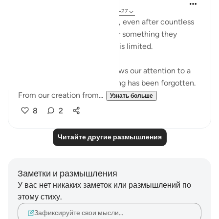
Salihu Abba
10 недель назад
·
Ссылка
айа 30:20-27
When a person plans a house, even after countless
revisions, they often discover something they
overlooked. Human planning is limited.
But in these verses, Allah draws our attention to a
Grand Design in which nothing has been forgotten.
From our creation from...
Узнать больше
8
2
Читайте другие размышления
Заметки и размышления
У вас нет никаких заметок или размышлений по
этому стиху.
Зафиксируйте свои мысли…