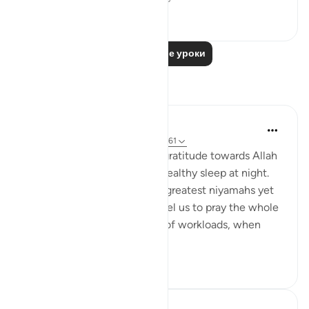
7
2
Читать другие уроки
Размышления
Wahida Aurthy
2 года назад
·
Ссылка
айа 30:23, 40:61
We often overlook showing gratitude towards Allah
for granting us a sound and healthy sleep at night.
Undoubtedly it is one of the greatest niyamahs yet
neglected. Allah didn't compel us to pray the whole
night. After a long tiring day of workloads, when
you...
Узнать больше
7
0