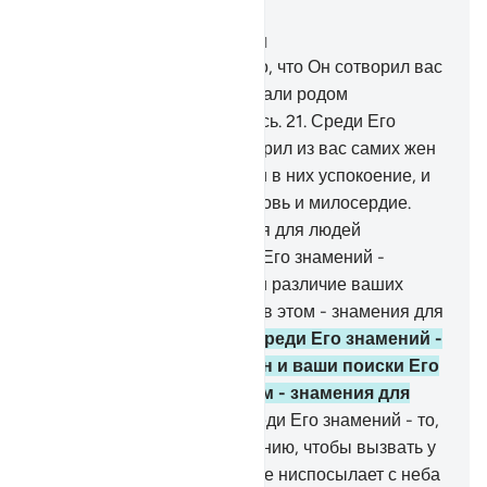
Читать в контексте
Глава 30, Страница 406, Джуз 21
20
.
Среди Его знамений - то, что Он сотворил вас
из земли. После этого вы стали родом
человеческим и расселяетесь.
21
.
Среди Его
знамений - то, что Он сотворил из вас самих жен
для вас, чтобы вы находили в них успокоение, и
установил между вами любовь и милосердие.
Воистину, в этом - знамения для людей
размышляющих.
22
.
Среди Его знамений -
сотворение небес и земли и различие ваших
языков и цветов. Воистину, в этом - знамения для
обладающих знанием.
23
.
Среди Его знамений -
ваш ночной и дневной сон и ваши поиски Его
милости. Воистину, в этом - знамения для
людей слышащих.
24
.
Среди Его знамений - то,
что Он показывает вам молнию, чтобы вызвать у
вас страх и надежду, а также ниспосылает с неба