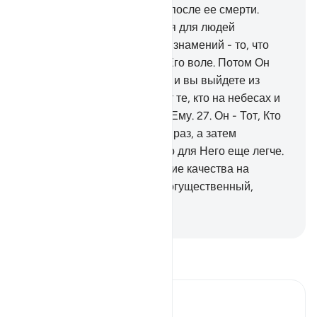
воду и оживляет ею землю после ее смерти.
Воистину, в этом - знамения для людей
разумеющих.
25
.
Среди Его знамений - то, что
небо и земля держатся по Его воле. Потом Он
позовет вас всего один раз, и вы выйдете из
могил.
26
.
Ему принадлежат те, кто на небесах и
на земле. Все они покорны Ему.
27
.
Он - Тот, Кто
создает творения в первый раз, а затем
воссоздает их, и сделать это для Него еще легче.
Ему принадлежат наивысшие качества на
небесах и на земле. Он - Могущественный,
Мудрый.
-
Russian Translation ( Elmir Kuliev )
Прочитайте тафсир.
Russian Tafseer Al Saddi