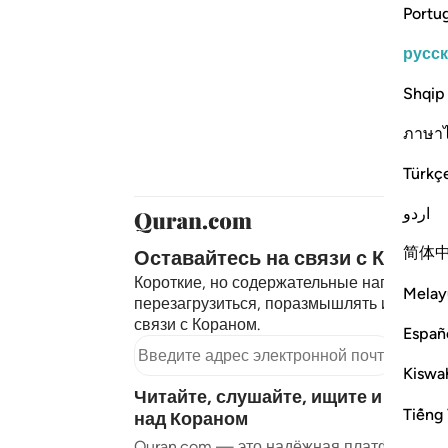
Portu
русс
Shqip
ภาษา
Türkç
اردو
简体
Оставайтесь на связи с Корано
Короткие, но содержательные напоминан
Melay
перезагрузиться, поразмышлять и остава
связи с Кораном.
Españ
Подпи
Kiswah
Читайте, слушайте, ищите и разм
Tiếng 
над Кораном
Quran.com — это надёжная платформа,