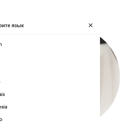
ите язык
Войти
h
ف
is
esia
no
99
.
Az-Zalzalah