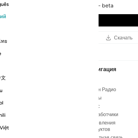
guês
Abdullah Hamad Abu Sharida - beta
кий
Воспроизвести аудио
Копировать
Читать
Скачать
ссылку
ไทย
e
Навигация
中文
м ❤️
Дом
ия, чтобы
Коран Радио
u
ться на
Чтецы
ol
О нас
саться
Разработчики
ili
ышляйте
Обновления
Việt
продуктов
Обратная связь