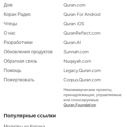
Дом
Quran.com
Коран Радио
Quran For Android
Чтецы
Quran iOS
О нас
QuranReflect.com
Разработчики
Quran.AI
Обновления продуктов
Sunnah.com
Обратная связь
Nuqayah.com
Помощь
Legacy.Quran.com
Пожертвовать
Corpus.Quran.com
Некоммерческие проекты,
принадлежащие, управляемые
или спонсируемые
Quran.Foundation
Популярные ссылки
Молитвы из Корана