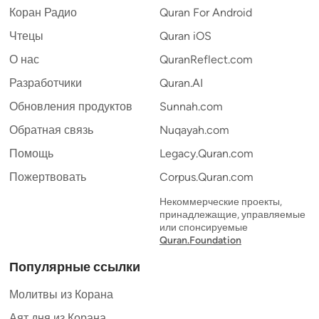
Коран Радио
Quran For Android
Чтецы
Quran iOS
О нас
QuranReflect.com
Разработчики
Quran.AI
Обновления продуктов
Sunnah.com
Обратная связь
Nuqayah.com
Помощь
Legacy.Quran.com
Пожертвовать
Corpus.Quran.com
Некоммерческие проекты,
принадлежащие, управляемые
или спонсируемые
Quran.Foundation
Популярные ссылки
Молитвы из Корана
Аят дня из Корана