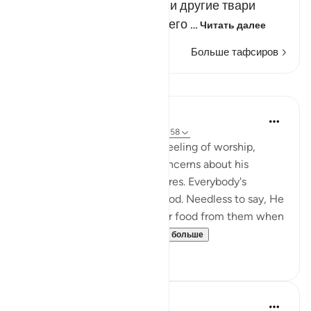
любых начинаниях люди и другие твари
нуждаются в помощи своего …
Читать далее
Больше тафсиров
Уроки
In the Shade of the Quran
31 неделю назад
·
Ссылка
айа 51:57-58
The Qur'an strengthens the feeling of worship,
letting man overcome his concerns about his
livelihood and his selfish desires. Everybody's
livelihood is guaranteed by God. Needless to say, He
needs neither sustenance nor food from them when
He asks them to spe...
Узнать больше
2
0
Prophetic Commentary