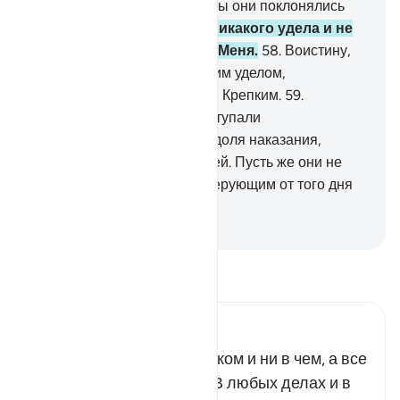
людей только для того, чтобы они поклонялись
Мне.
57
.
Я не хочу от них никакого удела и не
хочу, чтобы они кормили Меня.
58
.
Воистину,
Аллах является Наделяющим уделом,
Обладающим могуществом, Крепким.
59
.
Воистину, тем, которые поступали
несправедливо, уготована доля наказания,
подобная доле их товарищей. Пусть же они не
торопят Меня.
60
.
Горе неверующим от того дня
их, который им обещан!
-
Russian Translation ( Elmir Kuliev )
Прочитайте тафсир.
Russian Tafseer Al Saddi
Аллах не нуждается ни в ком и ни в чем, а все
сущее нуждается в Нем. В любых делах и в