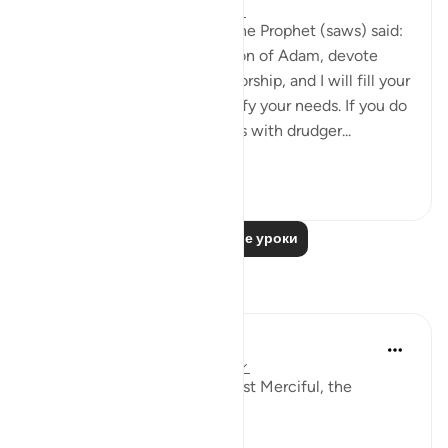
8 лет назад
·
Ссылка
айа 51:56-58
Abu Hurayrah narrates that the Prophet (saws) said:
'Allah, the Exalted, says: ‘O son of Adam, devote
yourself exclusively to my worship, and I will fill your
chest with richness and satisfy your needs. If you do
not do so, I will fill your hands with drudger...
Узнать больше
3
0
Читать другие уроки
Размышления
Khadejah Mehmood
2 года назад
·
Ссылка
айа 51:57-58
In the Name of Allah, the Most Merciful, the
Especially Merciful.