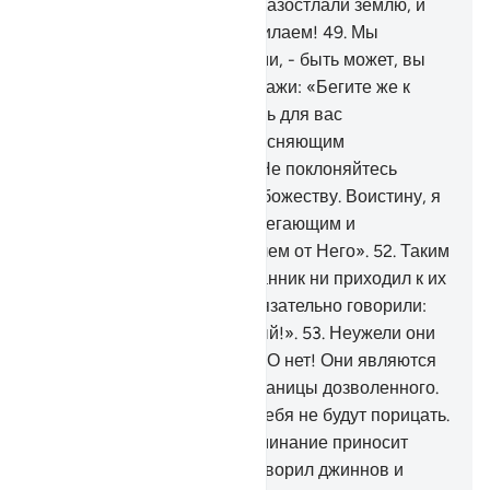
обладаем мощью).
48
.
Мы разостлали землю, и
как же прекрасно Мы расстилаем!
49
.
Мы
сотворили все сущее парами, - быть может, вы
помяните назидание.
50
.
Скажи: «Бегите же к
Аллаху. Воистину, я являюсь для вас
предостерегающим и разъясняющим
увещевателем от Него.
51
.
Не поклоняйтесь
наряду с Аллахом другому божеству. Воистину, я
являюсь для вас предостерегающим и
разъясняющим увещевателем от Него».
52
.
Таким
же образом, какой бы посланник ни приходил к их
предшественникам, они обязательно говорили:
«Он - колдун или одержимый!».
53
.
Неужели они
заповедали это друг другу? О нет! Они являются
людьми, преступающими границы дозволенного.
54
.
Отвратись же от них, и тебя не будут порицать.
55
.
И напоминай, ибо напоминание приносит
пользу верующим.
56
.
Я сотворил джиннов и