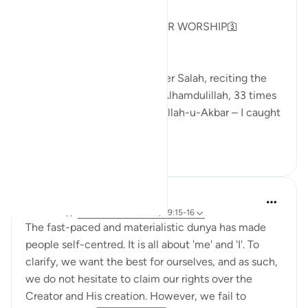
GOD IS NOT IN NEED OF OUR WORSHIP🛐
As I sat on my prayer mat after Salah, reciting the
Sunnah tasbeeh – 33 times Alhamdulillah, 33 times
SubhanAllah, and 44 times Allah-u-Akbar – I caught
m...
Узнать больше
13
3
Sundas Ejaz
6 лет назад
·
Ссылка
айа 51:56-58, 89:15-16
The fast-paced and materialistic dunya has made
people self-centred. It is all about 'me' and 'I'. To
clarify, we want the best for ourselves, and as such,
we do not hesitate to claim our rights over the
Creator and His creation. However, we fail to