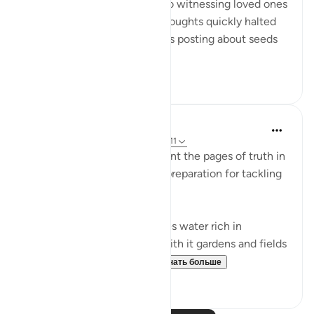
death. My mind raced back to witnessing loved ones
returning to their Lord. My thoughts quickly halted
when I realized my friend was posting about seeds
she had...
Узнать больше
31
2
In the Shade of the Quran
31 неделю назад
·
Ссылка
айа 50:9-11
The surah continues to present the pages of truth in
the book of the universe, in preparation for tackling
the question of resurrection:
"We send down from the skies water rich in
blessings, and We produce with it gardens and fields
of grain, and tall palm tr...
Узнать больше
0
0