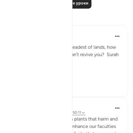
Читать другие уроки
Размышления
Nur A
2 года назад
·
Ссылка
айа 50:11
If Allah can revive even the deadest of lands, how
can people believe that he can’t revive you? Surah
Qaf: ayah 11
#Revival2024
7
1
Musty 678
2 года назад
·
Ссылка
сура 50 и айа 50:11
From the earth emerges both plants that harm and
plants that heal, plants that enhance our faculties