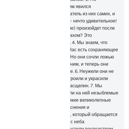
удивились они тому, что к ним явился
предостерегающий увещеватель из них самих, и
неверующие сказали: «Это - нечто удивительное!
3
.
Неужели это (воскрешение) произойдет после
того, как умрем и станем прахом? Это
возвращение невероятно!».
4
.
Мы знаем, что
земля отнимает от них, и у Нас есть сохраняющее
(или хранимое) Писание.
5
.
Но они сочли ложью
истину, когда она явилась к ним, и теперь они
находятся в замешательстве.
6
.
Неужели они не
смотрели на то, как Мы построили и украсили
небо над ними? В нем нет расщелин.
7
.
Мы
простерли землю, установили на ней незыблемые
горы и взрастили на ней всякие великолепные
пары растений
8
.
для разъяснения и
напоминания каждому рабу, который обращается
к Аллаху.
9
.
Мы ниспослали с неба
благословенную воду и взрастили посредством