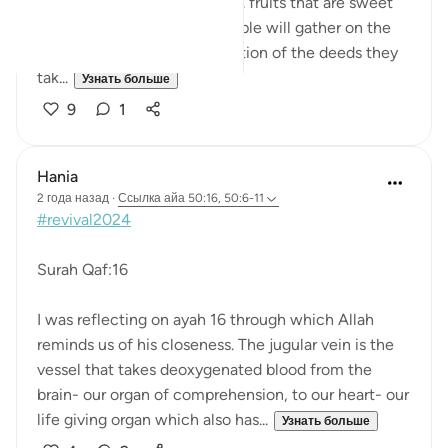
and those thaf diminsh them. fruits that are sweet
and fruits that are bitter. People will gather on the
day of judgement as a reflection of the deeds they
tak...
Узнать больше
9
1
Hania
2 года назад
·
Ссылка
айа 50:16, 50:6-11
#revival2024
Surah Qaf:16
I was reflecting on ayah 16 through which Allah
reminds us of his closeness. The jugular vein is the
vessel that takes deoxygenated blood from the
brain- our organ of comprehension, to our heart- our
life giving organ which also has...
Узнать больше