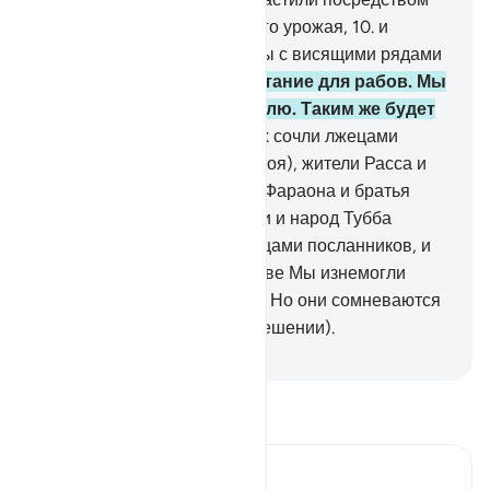
нее сады и зерна собранного урожая,
10
.
и
высокие финиковые пальмы с висящими рядами
плодами.
11
.
Таково пропитание для рабов. Мы
оживили ею мертвую землю. Таким же будет
выход из могил!
12
.
До них сочли лжецами
посланников народ Нуха (Ноя), жители Расса и
самудяне,
13
.
адиты, народ Фараона и братья
Лута (Лота),
14
.
жители Айки и народ Тубба
(Тобба). Все они сочли лжецами посланников, и
сбылась Моя угроза.
15
.
Разве Мы изнемогли
после первого сотворения? Но они сомневаются
в новом сотворении (воскрешении).
-
Russian Translation ( Elmir Kuliev )
Прочитайте тафсир.
Russian Tafseer Al Saddi