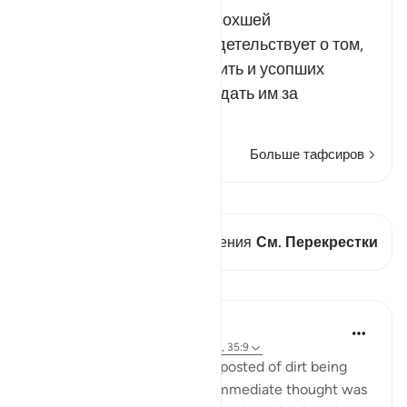
Возвращение к жизни иссохшей
безжизненной земли свидетельствует о том,
что Аллах может воскресить и усопших
людей, чтобы сполна воздать им за
совершен…
Читать далее
Больше тафсиров
Просмотреть кираат
В этом стихе есть 1 Пересечения
См. Перекрестки
Уроки
Samia Mubarak
5 лет назад
·
Ссылка
айа 50:11, 57:17, 35:9
I woke up to a video a friend posted of dirt being
poured into the ground. My immediate thought was